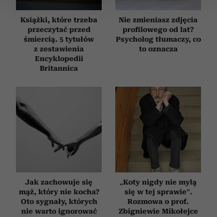
zmienić lub wycofać swoją zgodę w dowolnej chwili.
Książki, które trzeba
Nie zmieniasz zdjęcia
Wykorzystujemy pliki cookie do spersonalizowania treści
przeczytać przed
profilowego od lat?
i reklam, aby oferować funkcje społecznościowe i
śmiercią. 5 tytułów
Psycholog tłumaczy, co
analizować ruch w naszej witrynie. Informacje o tym, jak
z zestawienia
to oznacza
Encyklopedii
korzystasz z naszej witryny, udostępniamy partnerom
Britannica
społecznościowym, reklamowym i analitycznym.
Partnerzy mogą połączyć te informacje z innymi danymi
otrzymanymi od Ciebie lub uzyskanymi podczas
korzystania z ich usług.
Jak zachowuje się
„Koty nigdy nie mylą
mąż, który nie kocha?
się w tej sprawie”.
Oto sygnały, których
Rozmowa o prof.
nie warto ignorować
Zbigniewie Mikołejce