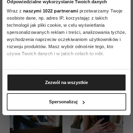
Odpowiedzialne wykorzystanie Twoich danych
Wraz z
naszymi 1022 partnerami
przetwarzamy Twoje
ZAMÓW
osobiste dane, np. adres IP, korzystając z takich
technologii jak pliki cookie, w celu wyświetlania
WYDANIE DRUKOWANE
spersonalizowanych reklam i treści, analizowania tychże,
wychodzenia naprzeciw oczekiwaniom użytkowników i
E-WYDANIE
rozwoju produktów. Masz wybór odnośnie tego, kto
używa Twoich danych i w jakich celach to robi.
Jeśli wyrazisz na to zgodę, chcielibyśmy również:
Gromadzić dane dotyczące Twojej lokalizacji
Zezwól na wszystkie
geograficznej z dokładnością nawet do kilku metrów
Identyfikować Twoje urządzenie, aktywnie
analizując charakteryzującego je zbiory danych
Spersonalizuj
(fingerprinting, czyli wirtualny odcisk palca)
Dowiedz się więcej odnośnie tego, jak Twoje osobiste
dane są przetwarzane oraz ustaw własne preferencje w
sekcji szczegółów
. W Deklaracji plików cookie możesz