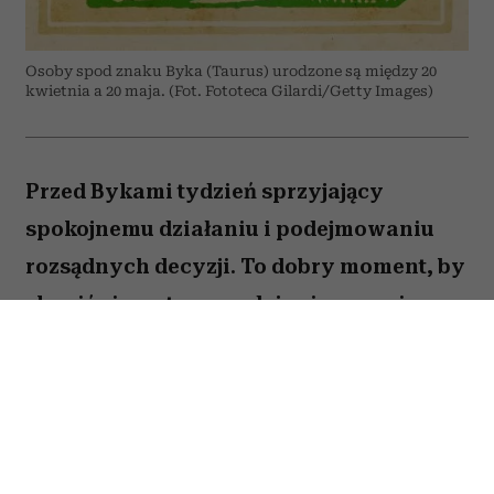
Osoby spod znaku Byka (Taurus) urodzone są między 20
kwietnia a 20 maja. (Fot. Fototeca Gilardi/Getty Images)
Przed Bykami tydzień sprzyjający
spokojnemu działaniu i podejmowaniu
rozsądnych decyzji. To dobry moment, by
skupić się na tym, co daje ci poczucie
stabilności i bezpieczeństwa. Choć wokół
może dziać się wiele, największe korzyści
przyniesie konsekwencja i cierpliwość.
Sprawdź, co gwiazdy przygotowały dla
Byka na okres od 27 lipca do 2 sierpnia