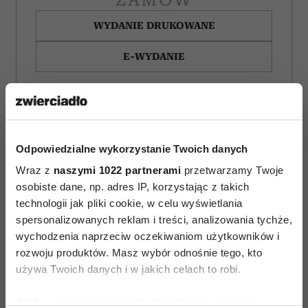
WYDANIE DRUKOWANE
E-WYDANIE
Odpowiedzialne wykorzystanie Twoich danych
Wraz z
naszymi 1022 partnerami
przetwarzamy Twoje
osobiste dane, np. adres IP, korzystając z takich
technologii jak pliki cookie, w celu wyświetlania
spersonalizowanych reklam i treści, analizowania tychże,
wychodzenia naprzeciw oczekiwaniom użytkowników i
rozwoju produktów. Masz wybór odnośnie tego, kto
używa Twoich danych i w jakich celach to robi.
Bachleda-Curuś,
Jak zachowuje się
Jeśli wyrazisz na to zgodę, chcielibyśmy również:
Roznerski
mąż, który nie kocha?