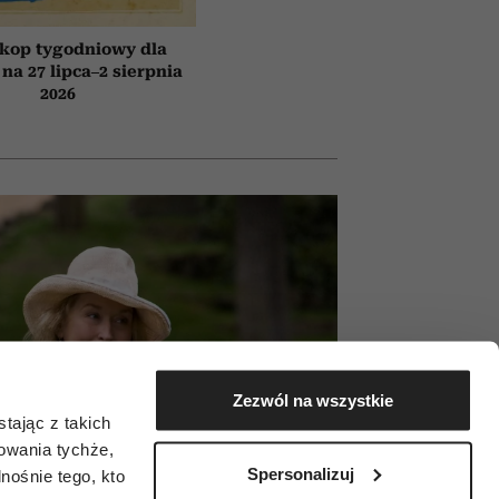
kop tygodniowy dla
 na 27 lipca–2 sierpnia
2026
Zezwól na wszystkie
tając z takich
zowania tychże,
Spersonalizuj
ośnie tego, kto