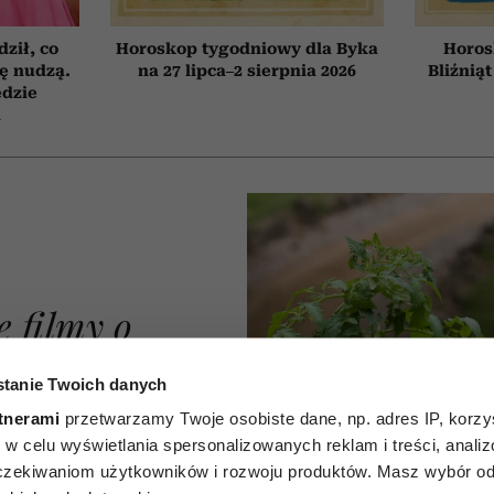
ził, co
Horoskop tygodniowy dla Byka
Horos
ię nudzą.
na 27 lipca–2 sierpnia 2026
Bliźniąt
ędzie
h
e filmy o
ycia od
tanie Twoich danych
Każdy z
tnerami
przetwarzamy Twoje osobiste dane, np. adres IP, korzys
ie, w celu wyświetlania spersonalizowanych reklam i treści, anali
dzieję i
zekiwaniom użytkowników i rozwoju produktów. Masz wybór odn