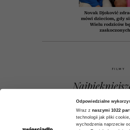
Novak Djoković zdrad
mówi dzieciom, gdy s
Wielu rodziców b
zaskoczonyc
FILMY
Najpiękniejsz
zaczynaniu ż
Odpowiedzialne wykorzys
nowa po 50. 
Wraz z
naszymi 1022 par
technologii jak pliki cook
nich daje na
wychodzenia naprzeciw oc