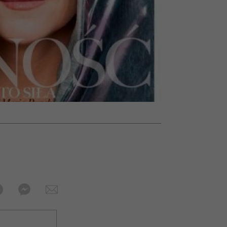
wśród najchętniej
oglądanych na Netflixie