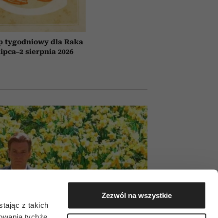
p tygodniowy dla Raka
lipca–2 sierpnia 2026
Zezwól na wszystkie
tając z takich
zowania tychże,