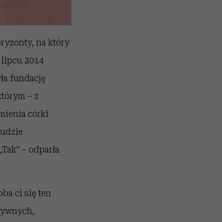
ryzonty, na który
 lipcu 2014
yła fundację
którym – z
mienia córki
ludzie
„Tak” – odparła
ba ci się ten
atywnych,