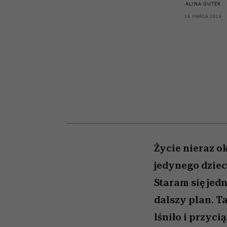
kawę z Kasią Miller”, s.
girls”
ALINA GUTEK
odc. 7]
16 MARCA 2016
Życie nieraz o
jedynego dziec
Staram się jedn
dalszy plan. Ta
lśniło i przyci