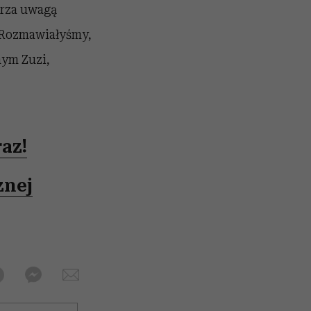
arza uwagą
? Rozmawiałyśmy,
nym Zuzi,
az!
znej