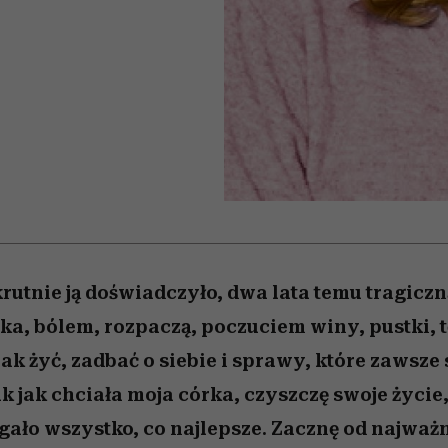
 5,
kwestie, o których wciąż
skutki dla związku i dla
Miller s. 5, odc. 6]
Raport Lyst ujaw
boimy się mówić
partnerki
najbardziej pożąd
ubrania i marki se
krutnie ją doświadczyło, dwa lata temu tragiczn
ka, bólem, rozpaczą, poczuciem winy, pustki, t
ak żyć, zadbać o siebie i sprawy, które zawsze
k jak chciała moja córka, czyszczę swoje życie,
ągało wszystko, co najlepsze. Zacznę od najważ