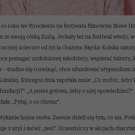
 co roku we Wrocławiu na festiwalu filmowym Nowe Ho
m ze swoją córką Zuzią. Jechały też na festiwal wtedy, w
arocznej ucieczce od życia Grażyna Błęcka-Kolska założ
ce pomagać uzdolnionej młodzieży, wspierać talenty, 
– trudno się rozwinąć, chce ufundować stypendium i
lskiej. Któregoś dnia zapytała mnie: „Co zrobić, żeby 
fundacji?”. „A jesteś gotowa, żeby o niej opowiedzieć?” 
ała: „Pytaj, o co chcesz”.
tykanie hojna osoba. Zawsze dzieli się tym, co ma. Podo
je z szyi i mówi: „weź”. Uczestniczy w akcjach charyt