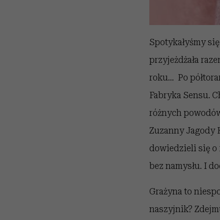
Spotykałyśmy się
przyjeżdżała raze
roku... Po półtor
Fabryka Sensu. Ch
różnych powodów 
Zuzanny Jagody Ko
dowiedzieli się o 
bez namysłu. I dod
Grażyna to niespo
naszyjnik? Zdejmu