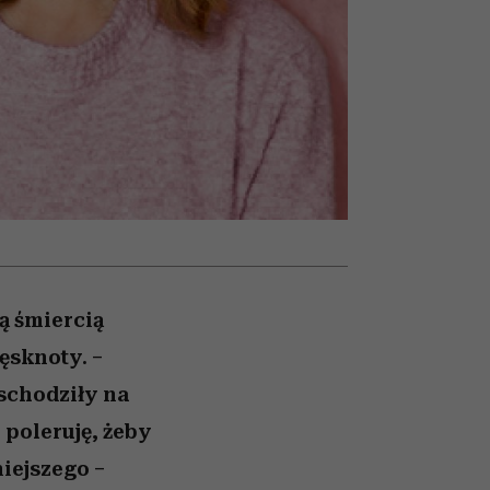
nił
relację z pieniędzmi
ane
zonu
ą śmiercią
ęsknoty. –
 schodziły na
 poleruję, żeby
niejszego –