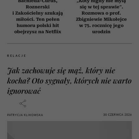
Bachleda-Curuś,
„Koty nigdy nie mylą
Roznerski
się w tej sprawie”.
i Zakościelny szukają
Rozmowa o prof.
miłości. Ten pełen
Zbigniewie Mikołejce
humoru polski hit
w 75. rocznicę jego
obejrzysz na Netflix
urodzin
RELACJE
Jak zachowuje się mąż, który nie
kocha? Oto sygnały, których nie warto
ignorować
30 CZERWCA 2026
PATRYCJA KLIKOWSKA