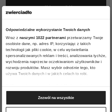
Odpowiedzialne wykorzystanie Twoich danych
Wraz z
naszymi 1022 partnerami
przetwarzamy Twoje
osobiste dane, np. adres IP, korzystając z takich
technologii jak pliki cookie, w celu wyświetlania
spersonalizowanych reklam i treści, analizowania tychże,
wychodzenia naprzeciw oczekiwaniom użytkowników i
rozwoju produktów. Masz wybór odnośnie tego, kto
używa Twoich danych i w jakich celach to robi.
Jeśli wyrazisz na to zgodę, chcielibyśmy również:
AUTOPROMOCJA
Gromadzić dane dotyczące Twojej lokalizacji
Zezwól na wszystkie
geograficznej z dokładnością nawet do kilku metrów
Identyfikować Twoje urządzenie, aktywnie
analizując charakteryzującego je zbiory danych