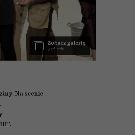
ady
to dla nich zarwiesz noc
Auschwitz
Zobacz galerię
3 zdjęcia
ziny. Na scenie
a
y
II”.