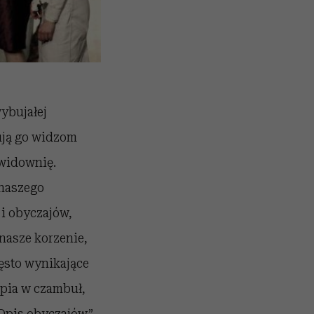
ybujałej
ują go widzom
 widownię.
 naszego
 i obyczajów,
nasze korzenie,
ęsto wynikające
ępia w czambuł,
 „Opis obyczajów”