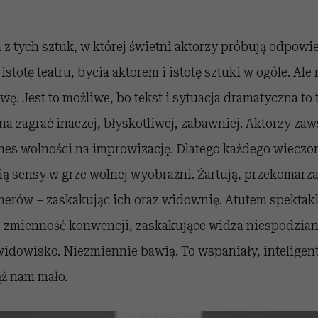
a z tych sztuk, w której świetni aktorzy próbują odpowi
istotę teatru, bycia aktorem i istotę sztuki w ogóle. Al
wę. Jest to możliwe, bo tekst i sytuacja dramatyczna to 
a zagrać inaczej, błyskotliwej, zabawniej. Aktorzy zaw
es wolności na improwizację. Dlatego każdego wieczoru
ią sensy w grze wolnej wyobraźni. Żartują, przekomarza
nerów – zaskakując ich oraz widownię. Atutem spektakl
, zmienność konwencji, zaskakujące widza niespodzian
widowisko. Niezmiennie bawią. To wspaniały, intelige
ąż nam mało.