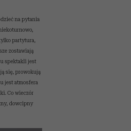
edzieć na pytania
e niekoturnowo,
tylko partytura,
sze zostawiają
 spektakli jest
ją się, prowokują
u jest atmosfera
ki. Co wieczór
ntny, dowcipny