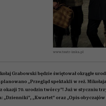
nice
edź
 5,
ć
sezon jesień–zima 2026/27
zaskakujący faworyt
Miller s. 5, odc. 6]
zupełny brak ogł
girls”
www.teatr-imka.pl
kołaj Grabowski będzie świętował okrągłe urod
planowano „Przegląd spektakli w reż. Mikołaj
 okazji 70. urodzin twórcy”! Już w styczniu trz
: „Dzienniki”, „Kwartet” oraz „Opis obyczajów I