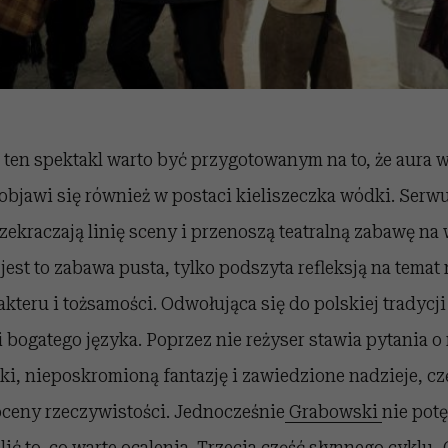
 ten spektakl warto być przygotowanym na to, że aura w
objawi się również w postaci kieliszeczka wódki. Serw
rzekraczają linię sceny i przenoszą teatralną zabawę na
jest to zabawa pusta, tylko podszyta refleksją na temat
teru i tożsamości. Odwołująca się do polskiej tradycji
bogatego języka. Poprzez nie reżyser stawia pytania o 
i, nieposkromioną fantazję i zawiedzione nadzieje, cz
oceny rzeczywistości. Jednocześnie
Grabowski
nie pot
alić to, co warte ocalenia. Trzecia część słynnego cyklu