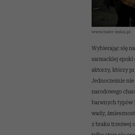
www.teatr-imka.pl
Wybierając się na
sarmackiej epoki 
aktorzy, którzy p
Jednocześnie nie 
narodowego charak
barwnych typów i 
wady, śmiesznostk
z braku trzeźwej 
tylko stara się oc