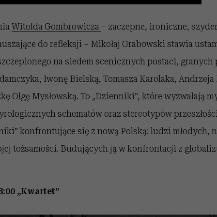
nia
Witolda Gombrowicza
– zaczepne, ironiczne, szyde
szające do refleksji – Mikołaj Grabowski stawia ustam
szczepionego na siedem scenicznych postaci, granych
 Adamczyka,
Iwonę Bielską
, Tomasza Karolaka, Andrzeja
kę Olgę Mysłowską. To „Dzienniki”, które wyzwalają my
tyrologicznych schematów oraz stereotypów przeszłości
iki” konfrontujące się z nową Polską: ludzi młodych, 
ej tożsamości. Budujących ją w konfrontacji z globali
8:00 „Kwartet”