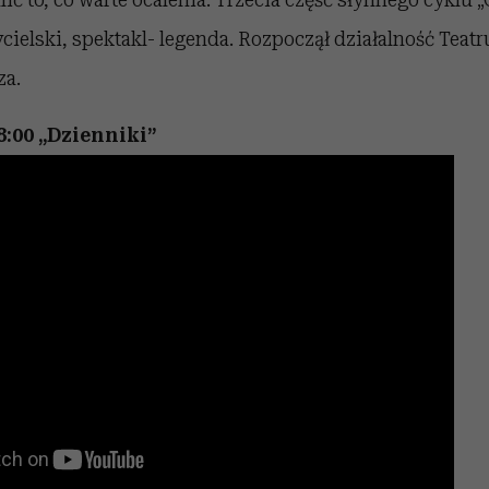
ycielski, spektakl- legenda. Rozpoczął działalność Teatr
za.
8:00 „Dzienniki”