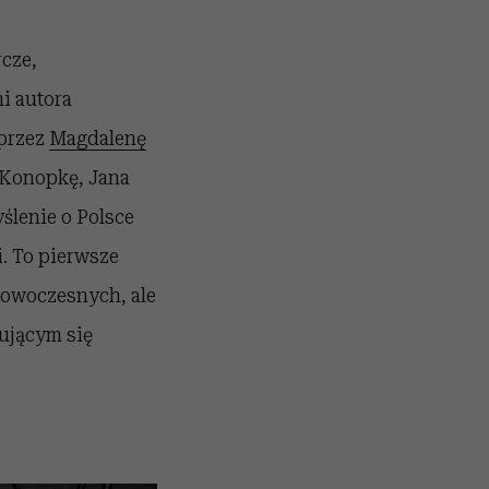
rcze,
i autora
 przez
Magdalenę
 Konopkę, Jana
ślenie o Polsce
. To pierwsze
nowoczesnych, ale
zującym się