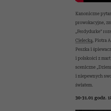
Kanoniczne pyta
prowokacyjne, zmu
„Ferdydurke” roz
Cielecką
, Piotra
Peszka i śpiewacz
i polskości z mar
sceniczne „Dzienn
i niepewnych swoj
światem.
30-31.01 godz. 1