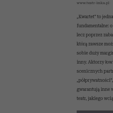
www.teatr-imka.pl
„Kwartet” to jedn
fundamentalne: o 
lecz poprzez zaba
którą zawsze możn
sobie duży margin
inny. Aktorzy łow
scenicznych part
„półprywatności”
gwarantują inne 
teatr, jakiego wci