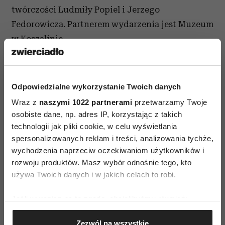
twórczości Ludmiły Popiel i Jerzego
Fedorowicza. Partnerem wydarzenia jest Muzeum
w Koszalinie.
Odpowiedzialne wykorzystanie Twoich danych
Wraz z
naszymi 1022 partnerami
przetwarzamy Twoje
osobiste dane, np. adres IP, korzystając z takich
SZTUKA WSPÓŁCZESNA
technologii jak pliki cookie, w celu wyświetlania
spersonalizowanych reklam i treści, analizowania tychże,
wychodzenia naprzeciw oczekiwaniom użytkowników i
AUTOPROMOCJA
rozwoju produktów. Masz wybór odnośnie tego, kto
używa Twoich danych i w jakich celach to robi.
Jeśli wyrazisz na to zgodę, chcielibyśmy również:
Gromadzić dane dotyczące Twojej lokalizacji
Zezwól na wszystkie
geograficznej z dokładnością nawet do kilku metrów