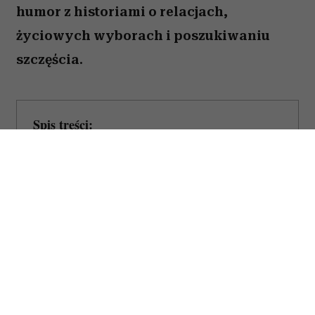
(Fot. Materiały prasowe)
Czy mężczyzn naprawdę da się
zrozumieć? Twórcy „7 rzeczy, których nie
wiecie o facetach” z przymrużeniem oka
próbują odpowiedzieć na to pytanie,
opowiadając o miłości, przyjaźni i
codziennych problemach kilku
bohaterów. Film Kingi Lewińskiej to
lekka komedia romantyczna, która łączy
humor z historiami o relacjach,