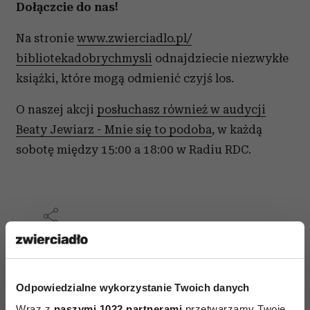
Dołączcie do nas!
Na stronie
www.zwierciadlo.pl/
bibliotekadobrychmysli
odnajdziecie niezwykłe
książki, które mogą odmienić czyjś los.
O naszej akcji
posłuchasz również w audycji
Beaty Jewiarz - Mnie się to podoba
, w każdą
sobotę między 15:00 a 18:00 w Radiu RDC.
AUTOPROMOCJA
Odpowiedzialne wykorzystanie Twoich danych
Wraz z
naszymi 1022 partnerami
przetwarzamy Twoje