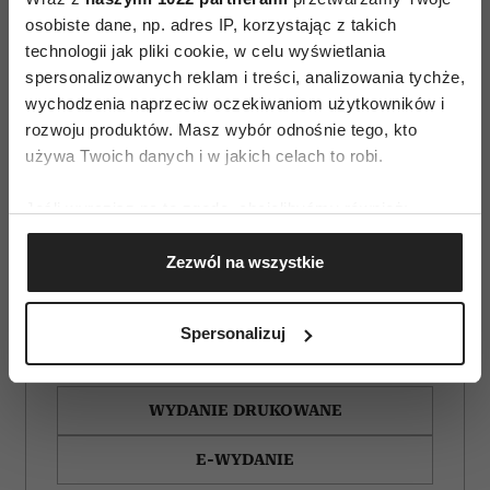
osobiste dane, np. adres IP, korzystając z takich
technologii jak pliki cookie, w celu wyświetlania
spersonalizowanych reklam i treści, analizowania tychże,
wychodzenia naprzeciw oczekiwaniom użytkowników i
rozwoju produktów. Masz wybór odnośnie tego, kto
używa Twoich danych i w jakich celach to robi.
Jeśli wyrazisz na to zgodę, chcielibyśmy również:
Gromadzić dane dotyczące Twojej lokalizacji
Zezwól na wszystkie
geograficznej z dokładnością nawet do kilku metrów
Identyfikować Twoje urządzenie, aktywnie
analizując charakteryzującego je zbiory danych
Spersonalizuj
(fingerprinting, czyli wirtualny odcisk palca)
ZAMÓW
Dowiedz się więcej odnośnie tego, jak Twoje osobiste
dane są przetwarzane oraz ustaw własne preferencje w
WYDANIE DRUKOWANE
sekcji szczegółów
. W Deklaracji plików cookie możesz
zmienić lub wycofać swoją zgodę w dowolnej chwili.
E-WYDANIE