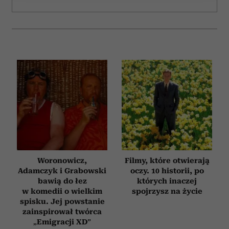
Wykorzystujemy pliki cookie do spersonalizowania treści
i reklam, aby oferować funkcje społecznościowe i
analizować ruch w naszej witrynie. Informacje o tym, jak
korzystasz z naszej witryny, udostępniamy partnerom
społecznościowym, reklamowym i analitycznym.
Partnerzy mogą połączyć te informacje z innymi danymi
otrzymanymi od Ciebie lub uzyskanymi podczas
korzystania z ich usług.
Woronowicz,
Filmy, które otwierają
Adamczyk i Grabowski
oczy. 10 historii, po
bawią do łez
których inaczej
w komedii o wielkim
spojrzysz na życie
spisku. Jej powstanie
zainspirował twórca
„Emigracji XD”