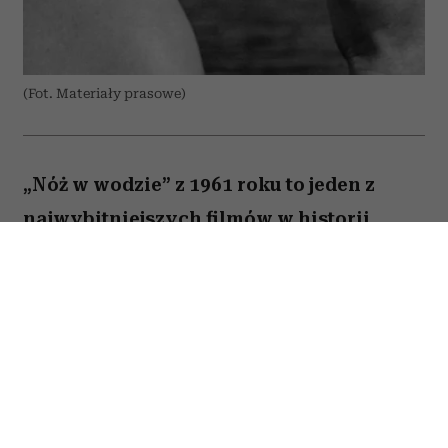
(Fot. Materiały prasowe)
„Nóż w wodzie” z 1961 roku to jeden z
najwybitniejszych filmów w historii
polskiej kinematografii. Psychologiczny
dramat z Leonem Niemczykiem zdobył
międzynarodowe uznanie i przyniósł
Polsce pierwszą nominację do Oscara w
kategorii najlepszego filmu
nieanglojęzycznego. Choć jego reżyser,