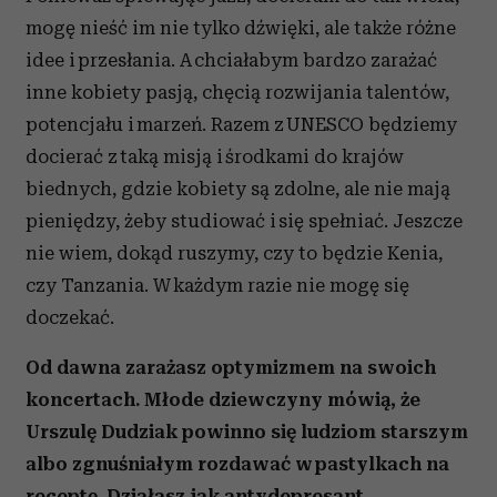
mogę nieść im nie tylko dźwięki, ale także różne
idee i przesłania. A chciałabym bardzo zarażać
inne kobiety pasją, chęcią rozwijania talentów,
potencjału i marzeń. Razem z UNESCO będziemy
docierać z taką misją i środkami do krajów
biednych, gdzie kobiety są zdolne, ale nie mają
pieniędzy, żeby studiować i się spełniać. Jeszcze
nie wiem, dokąd ruszymy, czy to będzie Kenia,
czy Tanzania. W każdym razie nie mogę się
doczekać.
Od dawna zarażasz optymizmem na swoich
koncertach. Młode dziewczyny mówią, że
Urszulę Dudziak powinno się ludziom starszym
albo zgnuśniałym rozdawać w pastylkach na
receptę. Działasz jak antydepresant.