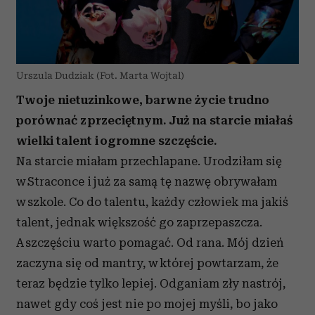
Urszula Dudziak (Fot. Marta Wojtal)
Twoje nietuzinkowe, barwne życie trudno
porównać z przeciętnym. Już na starcie miałaś
wielki talent i ogromne szczęście.
Na starcie miałam przechlapane. Urodziłam się
w Straconce i już za samą tę nazwę obrywałam
w szkole. Co do talentu, każdy człowiek ma jakiś
talent, jednak większość go zaprzepaszcza.
A szczęściu warto pomagać. Od rana. Mój dzień
zaczyna się od mantry, w której powtarzam, że
teraz będzie tylko lepiej. Odganiam zły nastrój,
nawet gdy coś jest nie po mojej myśli, bo jako