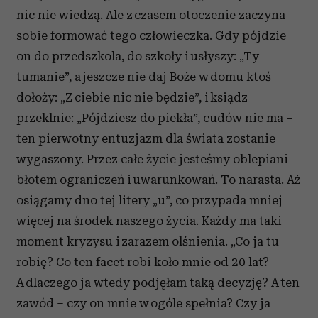
nic nie wiedzą. Ale z czasem otoczenie zaczyna
sobie formować tego człowieczka. Gdy pójdzie
on do przedszkola, do szkoły i usłyszy: „Ty
tumanie”, a jeszcze nie daj Boże w domu ktoś
dołoży: „Z ciebie nic nie będzie”, i ksiądz
przeklnie: „Pójdziesz do piekła”, cudów nie ma –
ten pierwotny entuzjazm dla świata zostanie
wygaszony. Przez całe życie jesteśmy oblepiani
błotem ograniczeń i uwarunkowań. To narasta. Aż
osiągamy dno tej litery „u”, co przypada mniej
więcej na środek naszego życia. Każdy ma taki
moment kryzysu i zarazem olśnienia. „Co ja tu
robię? Co ten facet robi koło mnie od 20 lat?
A dlaczego ja wtedy podjęłam taką decyzję? A ten
zawód – czy on mnie w ogóle spełnia? Czy ja