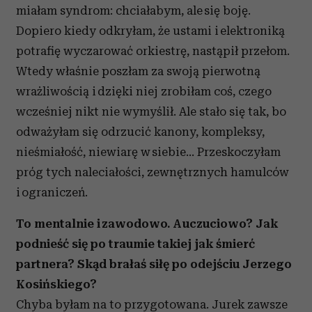
miałam syndrom: chciałabym, ale się boję.
Dopiero kiedy odkryłam, że ustami i elektroniką
potrafię wyczarować orkiestrę, nastąpił przełom.
Wtedy właśnie poszłam za swoją pierwotną
wrażliwością i dzięki niej zrobiłam coś, czego
wcześniej nikt nie wymyślił. Ale stało się tak, bo
odważyłam się odrzucić kanony, kompleksy,
nieśmiałość, niewiarę w siebie... Przeskoczyłam
próg tych naleciałości, zewnętrznych hamulców
i ograniczeń.
To mentalnie i zawodowo. A uczuciowo? Jak
podnieść się po traumie takiej jak śmierć
partnera? Skąd brałaś siłę po odejściu Jerzego
Kosińskiego?
Chyba byłam na to przygotowana. Jurek zawsze