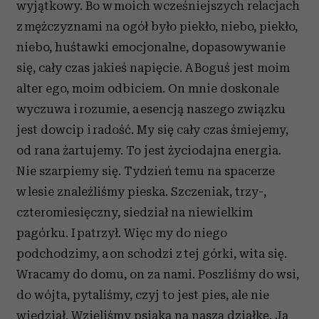
wyjątkowy. Bo w moich wcześniejszych relacjach
z mężczyznami na ogół było piekło, niebo, piekło,
niebo, huśtawki emocjonalne, dopasowywanie
się, cały czas jakieś napięcie. A Boguś jest moim
alter ego, moim odbiciem. On mnie doskonale
wyczuwa i rozumie, a esencją naszego związku
jest dowcip i radość. My się cały czas śmiejemy,
od rana żartujemy. To jest życiodajna energia.
Nie szarpiemy się. Tydzień temu na spacerze
w lesie znaleźliśmy pieska. Szczeniak, trzy-,
czteromiesięczny, siedział na niewielkim
pagórku. I patrzył. Więc my do niego
podchodzimy, a on schodzi z tej górki, wita się.
Wracamy do domu, on za nami. Poszliśmy do wsi,
do wójta, pytaliśmy, czyj to jest pies, ale nie
wiedział. Wzięliśmy psiaka na naszą działkę. Ja