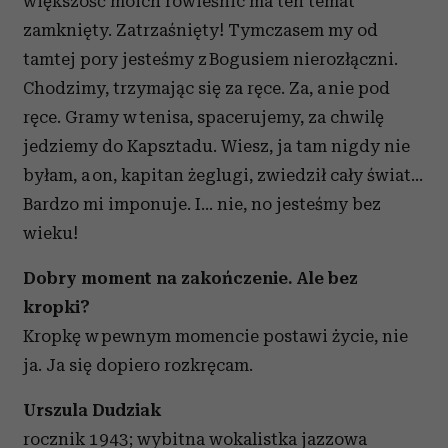
większość moich rówieśnic ma ten temat
zamknięty. Zatrzaśnięty! Tymczasem my od
tamtej pory jesteśmy z Bogusiem nierozłączni.
Chodzimy, trzymając się za ręce. Za, a nie pod
ręce. Gramy w tenisa, spacerujemy, za chwilę
jedziemy do Kapsztadu. Wiesz, ja tam nigdy nie
byłam, a on, kapitan żeglugi, zwiedził cały świat...
Bardzo mi imponuje. I... nie, no jesteśmy bez
wieku!
Dobry moment na zakończenie. Ale bez
kropki?
Kropkę w pewnym momencie postawi życie, nie
ja. Ja się dopiero rozkręcam.
Urszula Dudziak
rocznik 1943; wybitna wokalistka jazzowa