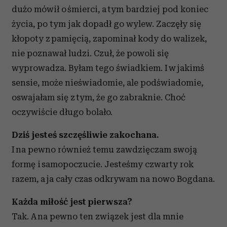
dużo mówił o śmierci, a tym bardziej pod koniec
życia, po tym jak dopadł go wylew. Zaczęły się
kłopoty z pamięcią, zapominał kody do walizek,
nie poznawał ludzi. Czuł, że powoli się
wyprowadza. Byłam tego świadkiem. I w jakimś
sensie, może nieświadomie, ale podświadomie,
oswajałam się z tym, że go zabraknie. Choć
oczywiście długo bolało.
Dziś jesteś szczęśliwie zakochana.
I na pewno również temu zawdzięczam swoją
formę i samopoczucie. Jesteśmy czwarty rok
razem, a ja cały czas odkrywam na nowo Bogdana.
Każda miłość jest pierwsza?
Tak. A na pewno ten związek jest dla mnie