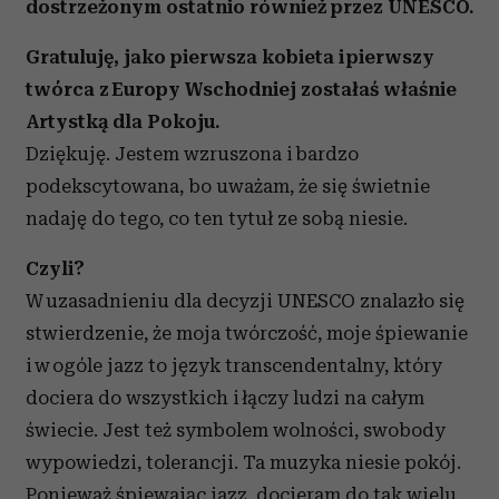
dostrzeżonym ostatnio również
przez UNESCO.
Gratuluję, jako pierwsza kobieta i pierwszy
twórca z Europy Wschodniej zostałaś właśnie
Artystką dla Pokoju.
Dziękuję. Jestem wzruszona i bardzo
podekscytowana, bo uważam, że się świetnie
nadaję do tego, co ten tytuł ze sobą niesie.
Czyli?
W uzasadnieniu dla decyzji UNESCO znalazło się
stwierdzenie, że moja twórczość, moje śpiewanie
i w ogóle jazz to język transcendentalny, który
dociera do wszystkich i łączy ludzi na całym
świecie. Jest też symbolem wolności, swobody
wypowiedzi, tolerancji. Ta muzyka niesie pokój.
Ponieważ śpiewając jazz, docieram do tak wielu,