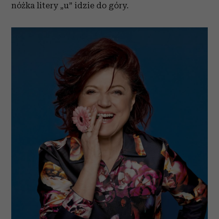
nóżka litery „u” idzie do góry.