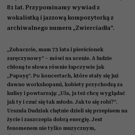
81 lat. Przypominamy wywiad z
wokalistką i jazzową kompozytorką z
archiwalnego numeru „Zwierciadła”.
„Zobaczcie, mam 73 lata i pierścionek
zaręczynowy”
– mówi na scenie. A ludzie
chłoną te słowa równie łapczywie jak
„Papayę”. Po koncertach, które stały się już
dawno workshopami, kobiety przychodzą za
kulisy i powtarzają: „Ula, ja też chcę wyglądać
jak ty i czuć się tak młodo. Jak to się robi?”.
Urszula Dudziak
chętnie dzieli się przepisem na
życie i zaszczepia dobrą energię. J
est
fenomenem nie tylko muzycznym,