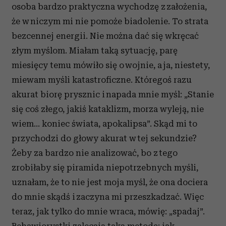
osoba bardzo praktyczna wychodzę z założenia,
że w niczym mi nie pomoże biadolenie. To strata
bezcennej energii. Nie można dać się wkręcać
złym myślom. Miałam taką sytuację, parę
miesięcy temu mówiło się o wojnie, a ja, niestety,
miewam myśli katastroficzne. Któregoś razu
akurat biorę prysznic i napada mnie myśl: „Stanie
się coś złego, jakiś kataklizm, morza wyleją, nie
wiem... koniec świata, apokalipsa”. Skąd mi to
przychodzi do głowy akurat w tej sekundzie?
Żeby za bardzo nie analizować, bo z tego
zrobiłaby się piramida niepotrzebnych myśli,
uznałam, że to nie jest moja myśl, że ona dociera
do mnie skądś i zaczyna mi przeszkadzać. Więc
teraz, jak tylko do mnie wraca, mówię: „spadaj”.