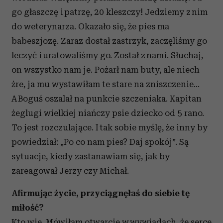
go głaszczę i patrzę, 20 kleszczy! Jedziemy z nim
do weterynarza. Okazało się, że pies ma
babeszjozę. Zaraz dostał zastrzyk, zaczęliśmy go
leczyć i uratowaliśmy go. Został z nami. Słuchaj,
on wszystko nam je. Pożarł nam buty, ale niech
żre, ja mu wystawiłam te stare na zniszczenie...
A Boguś oszalał na punkcie szczeniaka. Kapitan
żeglugi wielkiej niańczy psie dziecko od 5 rano.
To jest rozczulające. I tak sobie myślę, że inny by
powiedział: „Po co nam pies? Daj spokój”. Są
sytuacje, kiedy zastanawiam się, jak by
zareagował Jerzy czy Michał.
Afirmując życie, przyciągnęłaś do siebie tę
miłość?
Kto wie. Mówiłam otwarcie w wywiadach, że serce