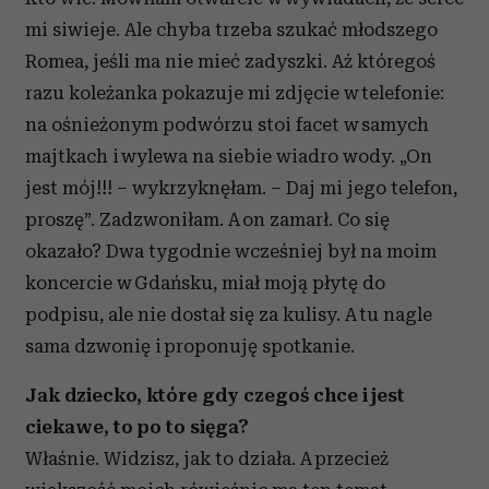
mi siwieje. Ale chyba trzeba szukać młodszego
Romea, jeśli ma nie mieć zadyszki. Aż któregoś
razu koleżanka pokazuje mi zdjęcie w telefonie:
na ośnieżonym podwórzu stoi facet w samych
majtkach i wylewa na siebie wiadro wody. „On
jest mój!!! – wykrzyknęłam. – Daj mi jego telefon,
proszę”. Zadzwoniłam. A on zamarł. Co się
okazało? Dwa tygodnie wcześniej był na moim
koncercie w Gdańsku, miał moją płytę do
podpisu, ale nie dostał się za kulisy. A tu nagle
sama dzwonię i proponuję spotkanie.
Jak dziecko, które gdy czegoś chce i jest
ciekawe, to po to sięga?
Właśnie. Widzisz, jak to działa. A przecież