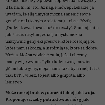
kilkuset lekarzy. Śpiewam, opowiadam, wszyscy:
„Ha, ha, hi, hi” itd. Aż nagle mówię: „Lekarze, ja
uważam, że siłą umysłu można zmienić swoje
geny”, a oni (to było z rok temu) – cisza. Myślą:
„Dudziak zwariowała już do reszty”. Słuchaj, mija
jakiś czas i czytam, że siłą umysłu można
uaktywnić geny ekspresowe, które rozbijają te,
które nam szkodzą, a inspirują te, które są dobre.
Można. Można zdziałać cuda, jeżeli chcemy,
mamy więc wybór. Tylko ludzie wolą mówić:
„Mam takie geny, moja mama taka była i mój tatuś
taki był”. I wiesz, to jest albo głupota, albo
lenistwo.
Może raczej brak wyobraźni takiej jak twoja.
Proponujesz, żeby potraktować mózg jak