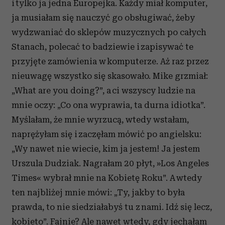
i tylko ja jedna Europejka. Każdy miał komputer,
ja musiałam się nauczyć go obsługiwać, żeby
wydzwaniać do sklepów muzycznych po całych
Stanach, polecać to badziewie i zapisywać te
przyjęte zamówienia w komputerze. Aż raz przez
nieuwagę wszystko się skasowało. Mike grzmiał:
„What are you doing?”, a ci wszyscy ludzie na
mnie oczy: „Co ona wyprawia, ta durna idiotka”.
Myślałam, że mnie wyrzucą, wtedy wstałam,
naprężyłam się i zaczęłam mówić po angielsku:
„Wy nawet nie wiecie, kim ja jestem! Ja jestem
Urszula Dudziak. Nagrałam 20 płyt, »Los Angeles
Times« wybrał mnie na Kobietę Roku”. A wtedy
ten najbliżej mnie mówi: „Ty, jakby to była
prawda, to nie siedziałabyś tu z nami. Idź się lecz,
kobieto”. Fajnie? Ale nawet wtedy, gdy jechałam