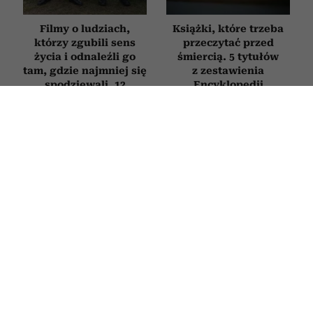
Filmy o ludziach,
Książki, które trzeba
którzy zgubili sens
przeczytać przed
życia i odnaleźli go
śmiercią. 5 tytułów
tam, gdzie najmniej się
z zestawienia
spodziewali. 12
Encyklopedii
najlepszych tytułów
Britannica
FILMY
Ten film to historia tysięcy Polek.
Magdalena Popławska fenomenalnie
zagrała zmęczoną życiem matkę,
która w końcu mówi „dość”
26 CZERWCA 2026
MARTA WASZKIEWICZ