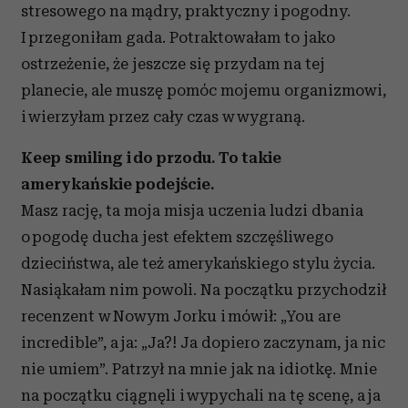
stresowego na mądry, praktyczny i pogodny.
I przegoniłam gada. Potraktowałam to jako
ostrzeżenie, że jeszcze się przydam na tej
planecie, ale muszę pomóc mojemu organizmowi,
i wierzyłam przez cały czas w wygraną.
Keep smiling i do przodu. To takie
amerykańskie podejście.
Masz rację, ta moja misja uczenia ludzi dbania
o pogodę ducha jest efektem szczęśliwego
dzieciństwa, ale też amerykańskiego stylu życia.
Nasiąkałam nim powoli. Na początku przychodził
recenzent w Nowym Jorku i mówił: „You are
incredible”, a ja: „Ja?! Ja dopiero zaczynam, ja nic
nie umiem”. Patrzył na mnie jak na idiotkę. Mnie
na początku ciągnęli i wypychali na tę scenę, a ja