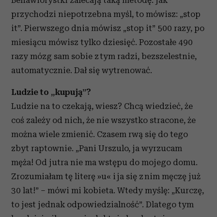
Behawiorystki zalecają taką metodę: jak
przychodzi niepotrzebna myśl, to mówisz: „stop
it”. Pierwszego dnia mówisz „stop it” 500 razy, po
miesiącu mówisz tylko dziesięć. Pozostałe 490
razy mózg sam sobie z tym radzi, bezszelestnie,
automatycznie. Dał się wytrenować.
Ludzie to „kupują”?
Ludzie na to czekają, wiesz? Chcą wiedzieć, że
coś zależy od nich, że nie wszystko stracone, że
można wiele zmienić. Czasem rwą się do tego
zbyt raptownie. „Pani Urszulo, ja wyrzucam
męża! Od jutra nie ma wstępu do mojego domu.
Zrozumiałam tę literę »u« i ja się z nim męczę już
30 lat!” – mówi mi kobieta. Wtedy myślę: „Kurczę,
to jest jednak odpowiedzialność”. Dlatego tym