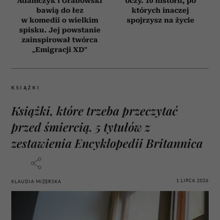
Adamczyk i Grabowski
oczy. 10 historii, po
bawią do łez
których inaczej
w komedii o wielkim
spojrzysz na życie
spisku. Jej powstanie
zainspirował twórca
„Emigracji XD”
KSIĄŻKI
Książki, które trzeba przeczytać
przed śmiercią. 5 tytułów z
zestawienia Encyklopedii Britannica
1 LIPCA 2026
KLAUDIA MIZERSKA