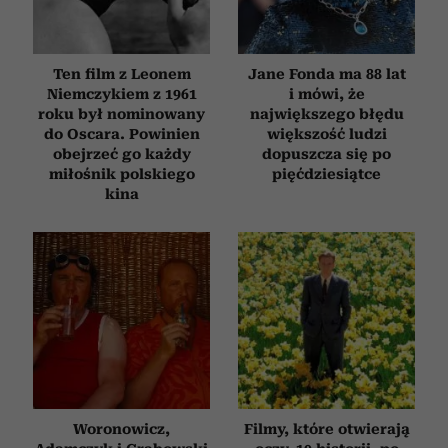
korzystasz z naszej witryny, udostępniamy partnerom
społecznościowym, reklamowym i analitycznym.
Partnerzy mogą połączyć te informacje z innymi danymi
Ten film z Leonem
Jane Fonda ma 88 lat
otrzymanymi od Ciebie lub uzyskanymi podczas
Niemczykiem z 1961
i mówi, że
korzystania z ich usług.
roku był nominowany
największego błędu
do Oscara. Powinien
większość ludzi
obejrzeć go każdy
dopuszcza się po
miłośnik polskiego
pięćdziesiątce
kina
Woronowicz,
Filmy, które otwierają