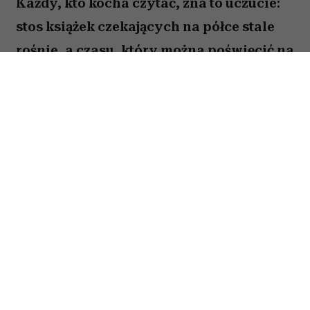
Każdy, kto kocha czytać, zna to uczucie:
stos książek czekających na półce stale
rośnie, a czasu, który można poświęcić na
lekturę, ubywa. A przecież obok głośnych
nowości i sezonowych bestsellerów są
jeszcze te tytuły, które od lat wracają w
kolejnych zestawieniach
najważniejszych książek świata. Po które
warto sięgnąć? Zajrzałam do listy
Encyklopedii Britannica i wybrałam z
niej pięć tytułów, które zdaniem wielu
warto przeczytać przed śmiercią. Łączy je
nie tylko miejsce w literackim kanonie,
lecz także uważne spojrzenie na tych,