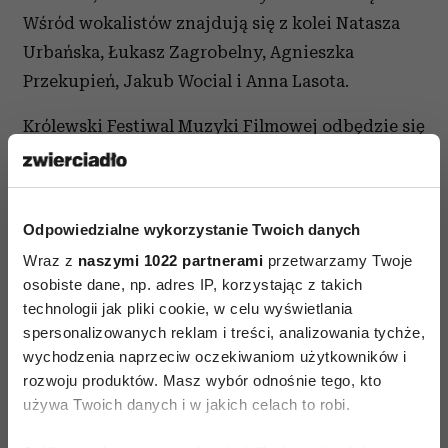
Wśród wokalistów znajdują się z kolei Natasza
Urbańska, Łukasz Zagrobelny, Agnieszka
Przekupień, Jakub Wocial i Anna Lasota.
Królewski Festiwal Muzyki Filmowej odbędzie się
11 czerwca w Warszawie na terenach Pałacu
w Wilanowie. Bilety można kupić na stronie
krolewskifestiwal.pl.
Odpowiedzialne wykorzystanie Twoich danych
Wraz z
naszymi 1022 partnerami
przetwarzamy Twoje
osobiste dane, np. adres IP, korzystając z takich
technologii jak pliki cookie, w celu wyświetlania
spersonalizowanych reklam i treści, analizowania tychże,
wychodzenia naprzeciw oczekiwaniom użytkowników i
MUZYKA KLASYCZNA
rozwoju produktów. Masz wybór odnośnie tego, kto
używa Twoich danych i w jakich celach to robi.
AUTOPROMOCJA