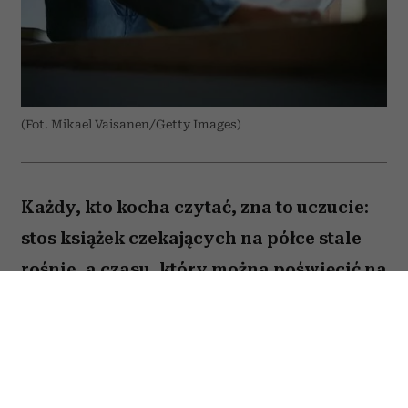
(Fot. Mikael Vaisanen/Getty Images)
Każdy, kto kocha czytać, zna to uczucie:
stos książek czekających na półce stale
rośnie, a czasu, który można poświęcić na
lekturę, ubywa. A przecież obok głośnych
nowości i sezonowych bestsellerów są
jeszcze te tytuły, które od lat wracają w
kolejnych zestawieniach