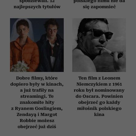
spodziewali. 12
polskiego filmu nie da
najlepszych tytułów
się zapomnieć
Dobre filmy, które
Ten film z Leonem
dopiero były w kinach,
Niemczykiem z 1961
a już trafiły na
roku był nominowany
streamingi. Te
do Oscara. Powinien
znakomite hity
obejrzeć go każdy
z Ryanem Goslingiem,
miłośnik polskiego
Zendayą i Margot
kina
Robbie możesz
obejrzeć już dziś