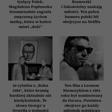
tysięcy Polek.
Roznerski
Magdalena Popławska
i Zakościelny szukają
fenomenalnie zagrała
miłości. Ten pełen
zmęczoną życiem
humoru polski hit
matkę, która w końcu
obejrzysz na Netflix
mówi „dość”
10 cytatów z „Roku
Ten film z Leonem
1984”, które brzmią
Niemczykiem z 1961
bardziej aktualnie niż
roku był nominowany
kiedykolwiek. Te
do Oscara. Powinien
słowa George’a
obejrzeć go każdy
Orwella o wolności
miłośnik polskiego