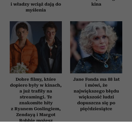
i władzy wciąż dają do
kina
myślenia
Dobre filmy, które
Jane Fonda ma 88 lat
dopiero były w kinach,
i mówi, że
a już trafiły na
największego błędu
streamingi. Te
większość ludzi
znakomite hity
dopuszcza się po
z Ryanem Goslingiem,
pięćdziesiątce
Zendayą i Margot
Robbie możesz
obejrzeć już dziś