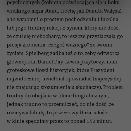
psychicznych (kobieta poświęcająca się u boku
dane są przetwarzane oraz ustaw własne preferencje w
wielkiego męża stanu, trochę jak Danuta Wałęsa),
sekcji szczegółów
. W Deklaracji plików cookie możesz
zmienić lub wycofać swoją zgodę w dowolnej chwili.
a to wspomni o prostym pochodzeniu Lincolna
lub jego trudnej relacji z synem, który nie dość,
Wykorzystujemy pliki cookie do spersonalizowania treści
że czuł się niekochany, to jeszcze przytłaczała go
i reklam, aby oferować funkcje społecznościowe i
presja zrobienia „czegoś ważnego” ze swoim
analizować ruch w naszej witrynie. Informacje o tym, jak
życiem. Spielberg zadba też o to, żeby odtwórca
korzystasz z naszej witryny, udostępniamy partnerom
społecznościowym, reklamowym i analitycznym.
głównej roli, Daniel Day-Lewis przytoczył nam
Partnerzy mogą połączyć te informacje z innymi danymi
groteskowe ilości historyjek, które Prezydent
otrzymanymi od Ciebie lub uzyskanymi podczas
najwidoczniej uwielbiał opowiadać (najczęściej
korzystania z ich usług.
nie znajdując zrozumienia u słuchaczy). Problem
trudny do obejścia w filmie biograficznym,
jednak trudno to przemilczeć, bo nie dość, że
rozmywa fabułę, to jeszcze wydłuża całość:
w kinie spędzimy przez to ponad 150 minut.