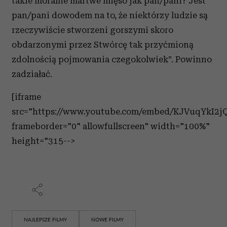
takie moralne martwe mięso jak pan/pani? Jest
pan/pani dowodem na to, że niektórzy ludzie są
rzeczywiście stworzeni gorszymi skoro
obdarzonymi przez Stwórcę tak przyćmioną
zdolnością pojmowania czegokolwiek”. Powinno
zadziałać.
[iframe
src="https://www.youtube.com/embed/KJVuqYkI2j
frameborder="0" allowfullscreen" width="100%"
height="315-->
NAJLEPSZE FILMY
NOWE FILMY