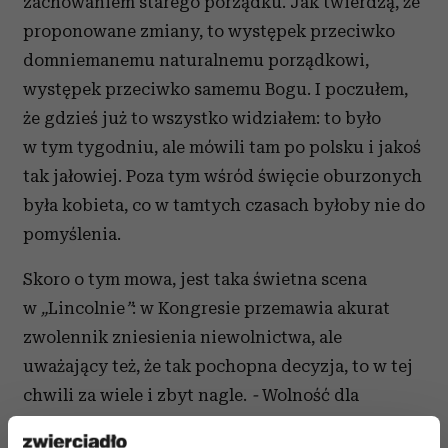
zachowaniem starego porządku. Jak twierdzą, że
proponowane zmiany, to występek przeciwko
domniemanemu naturalnemu porządkowi,
występek przeciwko samemu Bogu. I poczułem,
że gdzieś już to wszystko widziałem: to było
w tym tygodniu, ale mówili tam po polsku i jakoś
tak jałowiej. Poza tym wśród święcie oburzonych
była kobieta, co w tamtych czasach byłoby nie do
pomyślenia.
Skoro o tym mowa, jest taka świetna scena
w
„
Lincolnie
”
: w Kongresie przemawia akurat
zwolennik zniesienia niewolnictwa, ale
uważający też, że tak pochopna decyzja, to w tej
chwili za wiele i zbyt nagle.
-
Wolność dla
niewolników? - pyta retorycznie. - Co przyjdzie