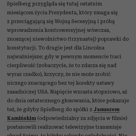
Spielberg przygląda się tutaj ostatnim
miesiącom życia Prezydenta, który zmaga się
z przeciągającą się Wojną Secesyjną i próbą
wprowadzenia kontrowersyjnej wówczas,
znoszącej niewolnictwo (trzynastej) poprawki do
konstytucji. To drugie jest dla Lincolna
najważniejsze; gdy w pewnym momencie traci
cierpliwość (zobaczycie, że to zdarza się nad
wyraz rzadko), krzyczy, że nie może zrobić
niczego znaczącego bez tej korekty ustawy
zasadniczej USA. Napięcie wzrasta stopniowo, aż
do dnia ostatecznego głosowania, które pokazuje
też, że gdyby Spielberg do spółki z
Januszem
Kamińskim
(odpowiedzialny za zdjęcia w filmie)
postanowili realizować telewizyjne transmisje
obrad Sejmu, te biłyby rekordy oglądalności. Nie