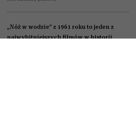
„Nóż w wodzie” z 1961 roku to jeden z
najwybitniejszych filmów w historii
polskiej kinematografii. Psychologiczny
dramat z Leonem Niemczykiem zdobył
międzynarodowe uznanie i przyniósł
Polsce pierwszą nominację do Oscara w
kategorii najlepszego filmu
nieanglojęzycznego. Choć jego reżyser,
Roman Polański, od lat budzi
kontrowersje, samo dzieło pozostaje
klasyką kina i pozycją obowiązkową dla