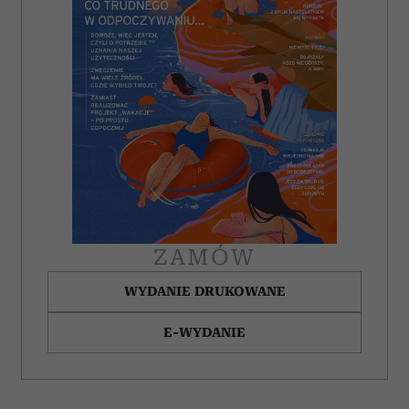
analizować ruch w naszej witrynie. Informacje o tym, jak
korzystasz z naszej witryny, udostępniamy partnerom
społecznościowym, reklamowym i analitycznym.
Partnerzy mogą połączyć te informacje z innymi danymi
otrzymanymi od Ciebie lub uzyskanymi podczas
korzystania z ich usług.
ZAMÓW
WYDANIE DRUKOWANE
E-WYDANIE