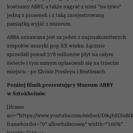
kostiumy ABBY, a także nagrać z nimi "na żywo"
jedną z piosenek i z taką zarejestrowaną
pamiątką wyjść z muzeum.
ABBA uznawana jest za jeden z najznakomitszych
zespołów muzyki pop XX wieku. Łącznie
sprzedali ponad 378 milionów płyt na całym
świecie i tym samym uplasowali się na trzecim
miejscu - po Elvisie Presleyu i Beatlesach.
Poniżej filmik prezentujący Muzeum ABBY
w Sztokholmie
:
[iframe
src="https://www.youtube.com/embed/DBqbSDIaBr
frameborder="0" allowfullscreen" width="100%"
height="315-->