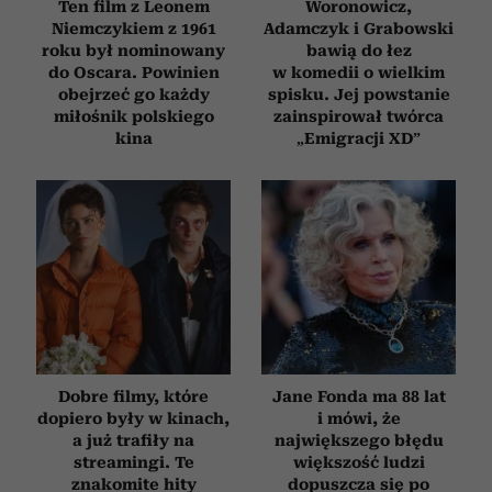
Ten film z Leonem
Woronowicz,
Niemczykiem z 1961
Adamczyk i Grabowski
roku był nominowany
bawią do łez
do Oscara. Powinien
w komedii o wielkim
obejrzeć go każdy
spisku. Jej powstanie
miłośnik polskiego
zainspirował twórca
kina
„Emigracji XD”
Dobre filmy, które
Jane Fonda ma 88 lat
dopiero były w kinach,
i mówi, że
a już trafiły na
największego błędu
streamingi. Te
większość ludzi
znakomite hity
dopuszcza się po