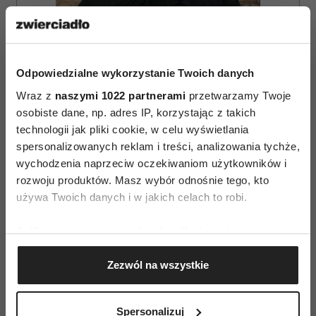
Odpowiedzialne wykorzystanie Twoich danych
ZAMÓW
Wraz z
naszymi 1022 partnerami
przetwarzamy Twoje
osobiste dane, np. adres IP, korzystając z takich
WYDANIE DRUKOWANE
technologii jak pliki cookie, w celu wyświetlania
E-WYDANIE
spersonalizowanych reklam i treści, analizowania tychże,
wychodzenia naprzeciw oczekiwaniom użytkowników i
rozwoju produktów. Masz wybór odnośnie tego, kto
używa Twoich danych i w jakich celach to robi.
Jeśli wyrazisz na to zgodę, chcielibyśmy również:
Gromadzić dane dotyczące Twojej lokalizacji
Zezwól na wszystkie
geograficznej z dokładnością nawet do kilku metrów
Identyfikować Twoje urządzenie, aktywnie
analizując charakteryzującego je zbiory danych
Spersonalizuj