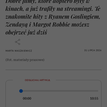
Dobre filmy, które dopiero były w
kinach, a już trafiły na streamingi. Te
znakomite hity z Ryanem Goslingiem,
Zendayą i Margot Robbie możesz
obejrzeć już dziś
31 LIPCA 2026
MARTA WASZKIEWICZ