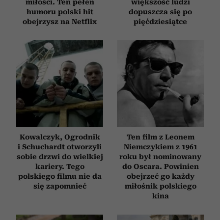
miłości. Ten pełen
większość ludzi
humoru polski hit
dopuszcza się po
obejrzysz na Netflix
pięćdziesiątce
Kowalczyk, Ogrodnik
Ten film z Leonem
i Schuchardt otworzyli
Niemczykiem z 1961
sobie drzwi do wielkiej
roku był nominowany
kariery. Tego
do Oscara. Powinien
polskiego filmu nie da
obejrzeć go każdy
się zapomnieć
miłośnik polskiego
kina