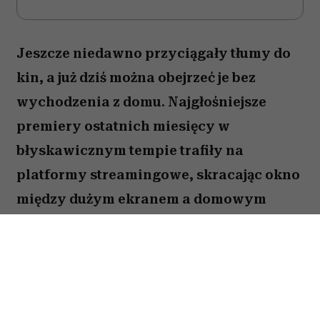
(Fot. materiały prasowe)
ODSŁUCHAJ ARTYKUŁ
00:00
10:55