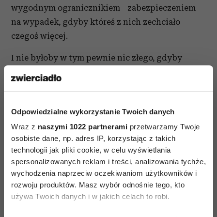
wygodnym ogranicznikiem - zabezpieczeniem
na wypadek, gdyby któreś z nich zechciało
czegoś więcej.
I nie byłoby w tym pewnie nic złego, gdyby
jedyną osobą, która tej fikcyjnej przeszkody
naprawdę potrzebowała, nie był autor filmu. Jego
bohaterowie, wyraźnie mający się ku sobie,
Odpowiedzialne wykorzystanie Twoich danych
wydają się być co najwyżej zniecierpliwieni.
Wraz z
naszymi 1022 partnerami
przetwarzamy Twoje
osobiste dane, np. adres IP, korzystając z takich
technologii jak pliki cookie, w celu wyświetlania
spersonalizowanych reklam i treści, analizowania tychże,
wychodzenia naprzeciw oczekiwaniom użytkowników i
rozwoju produktów. Masz wybór odnośnie tego, kto
NOWE FILMY
używa Twoich danych i w jakich celach to robi.