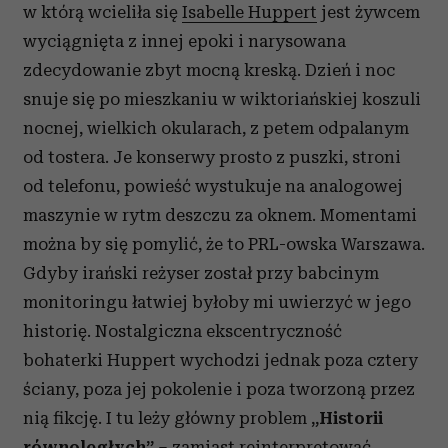
w którą wcieliła się
Isabelle Huppert
jest żywcem
wyciągnięta z innej epoki i narysowana
zdecydowanie zbyt mocną kreską. Dzień i noc
snuje się po mieszkaniu w wiktoriańskiej koszuli
nocnej, wielkich okularach, z petem odpalanym
od tostera. Je konserwy prosto z puszki, stroni
od telefonu, powieść wystukuje na analogowej
maszynie w rytm deszczu za oknem. Momentami
można by się pomylić, że to PRL-owska Warszawa.
Gdyby irański reżyser został przy babcinym
monitoringu łatwiej byłoby mi uwierzyć w jego
historię. Nostalgiczna ekscentryczność
bohaterki Huppert wychodzi jednak poza cztery
ściany, poza jej pokolenie i poza tworzoną przez
nią fikcję. I tu leży główny problem
„Historii
równoległych”
– zamiast reinterpretować,