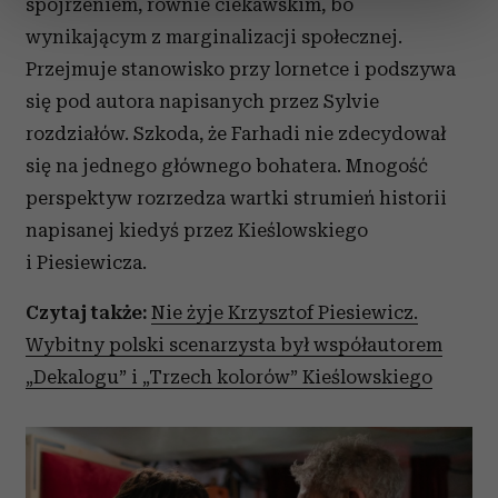
spojrzeniem, równie ciekawskim, bo
sekcji szczegółów
. W Deklaracji plików cookie możesz
wynikającym z marginalizacji społecznej.
zmienić lub wycofać swoją zgodę w dowolnej chwili.
Przejmuje stanowisko przy lornetce i podszywa
Wykorzystujemy pliki cookie do spersonalizowania treści
się pod autora napisanych przez Sylvie
i reklam, aby oferować funkcje społecznościowe i
rozdziałów. Szkoda, że Farhadi nie zdecydował
analizować ruch w naszej witrynie. Informacje o tym, jak
się na jednego głównego bohatera. Mnogość
korzystasz z naszej witryny, udostępniamy partnerom
perspektyw rozrzedza wartki strumień historii
społecznościowym, reklamowym i analitycznym.
Partnerzy mogą połączyć te informacje z innymi danymi
napisanej kiedyś przez Kieślowskiego
otrzymanymi od Ciebie lub uzyskanymi podczas
i Piesiewicza.
korzystania z ich usług.
Czytaj także:
Nie żyje Krzysztof Piesiewicz.
Wybitny polski scenarzysta był współautorem
„Dekalogu” i „Trzech kolorów” Kieślowskiego