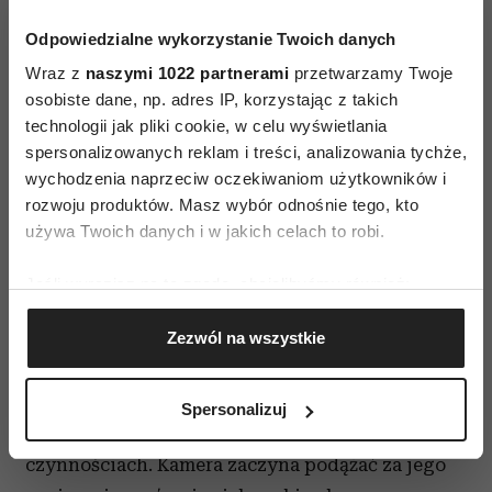
Odpowiedzialne wykorzystanie Twoich danych
Wraz z
naszymi 1022 partnerami
przetwarzamy Twoje
osobiste dane, np. adres IP, korzystając z takich
technologii jak pliki cookie, w celu wyświetlania
spersonalizowanych reklam i treści, analizowania tychże,
(Fot. materiały prasowe)
wychodzenia naprzeciw oczekiwaniom użytkowników i
rozwoju produktów. Masz wybór odnośnie tego, kto
„Historie równoległe” nie są krótkim filmem i nie
używa Twoich danych i w jakich celach to robi.
kwapią się z wprowadzaniem kolejnych zwrotów
akcji. Nie przywiązują się też do swoich
Jeśli wyrazisz na to zgodę, chcielibyśmy również:
bohaterów. Punkt widzenia pisarki, kluczowy dla
Gromadzić dane dotyczące Twojej lokalizacji
pierwszego segmentu, zostaje niespodziewanie
Zezwól na wszystkie
geograficznej z dokładnością nawet do kilku metrów
Identyfikować Twoje urządzenie, aktywnie
porzucony na rzecz Adama, bezdomnego
analizując charakteryzującego je zbiory danych
chłopaka (Adam Bessa), którego Sylvie zatrudnia
Spersonalizuj
(fingerprinting, czyli wirtualny odcisk palca)
do pomocy przy przeprowadzce i codziennych
Dowiedz się więcej odnośnie tego, jak Twoje osobiste
czynnościach. Kamera zaczyna podążać za jego
dane są przetwarzane oraz ustaw własne preferencje w