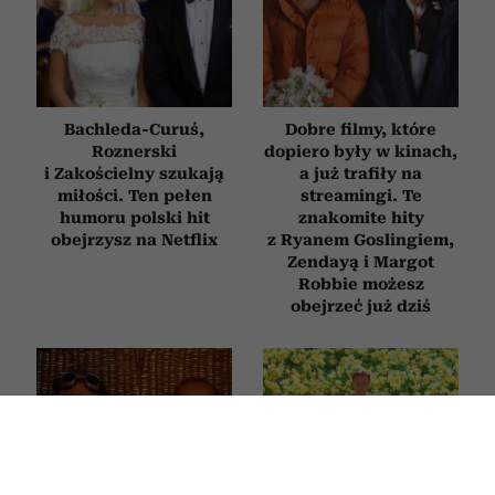
Bachleda-Curuś,
Dobre filmy, które
Roznerski
dopiero były w kinach,
i Zakościelny szukają
a już trafiły na
miłości. Ten pełen
streamingi. Te
humoru polski hit
znakomite hity
obejrzysz na Netflix
z Ryanem Goslingiem,
Zendayą i Margot
Robbie możesz
obejrzeć już dziś