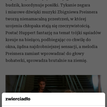
budzik, koordynuje posiłki. Tykanie zegara
i miarowe dźwięki muzyki Zbigniewa Preisnera
tworzą nienamacalną przestrzeń, w której
urojenia chłopaka stają się rzeczywistością.
Postać Huppert fantazję na temat trójki sąsiadów
kreuje na bieżąco, podbiegając co chwilę do
okna, żądna najdrobniejszej sensacji, a melodia
Preisnera zamiast wprowadzać do głowy
bohaterki, sprowadza brutalnie na ziemię.