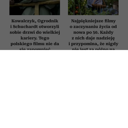
Kowalczyk, Ogrodnik
Najpiękniejsze filmy
i Schuchardt otworzyli
o zaczynaniu życia od
sobie drzwi do wielkiej
nowa po 50. Każdy
kariery. Tego
z nich daje nadzieję
polskiego filmu nie da
i przypomina, że nigdy
się zapomnieć
nie jest za późno na
zmianę
FILMY
Woronowicz, Adamczyk i Grabowski
bawią do łez w komedii o wielkim
spisku. Jej powstanie zainspirował
twórca „Emigracji XD”