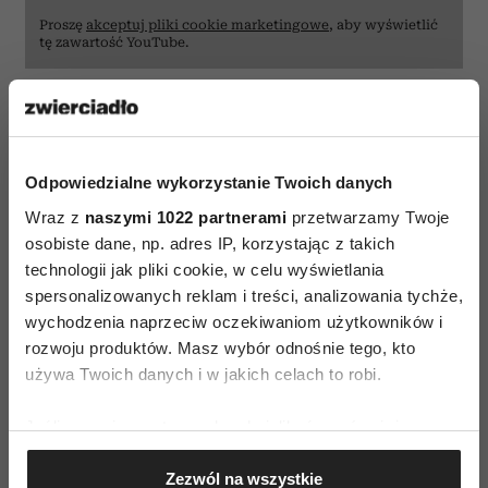
Proszę
akceptuj pliki cookie marketingowe
, aby wyświetlić
tę zawartość YouTube.
„Nieodwracalne”
„Nieodwracalne” Gaspara Noégo to jeden
Odpowiedzialne wykorzystanie Twoich danych
z najbardziej kontrowersyjnych filmów
Wraz z
naszymi 1022 partnerami
przetwarzamy Twoje
w historii konkursu głównego MFF w Cannes.
osobiste dane, np. adres IP, korzystając z takich
Wygwizdany, ale wstrząsający i pamiętany do
technologii jak pliki cookie, w celu wyświetlania
dziś. Monica Bellucci i Vincent Cassel grają w nim
spersonalizowanych reklam i treści, analizowania tychże,
wychodzenia naprzeciw oczekiwaniom użytkowników i
parę, której związek wystawiony został na
rozwoju produktów. Masz wybór odnośnie tego, kto
ogromną próbę. To film o mężczyźnie, który
używa Twoich danych i w jakich celach to robi.
postanawia sam wymierzyć sprawiedliwość
i zemścić się na bandytach, którzy brutalnie
Jeśli wyrazisz na to zgodę, chcielibyśmy również:
zgwałcili jego ukochaną. „Nieodwracalne”
Gromadzić dane dotyczące Twojej lokalizacji
Zezwól na wszystkie
pokazuje, że nasz los nie pozostaje w naszych
geograficznej z dokładnością nawet do kilku metrów