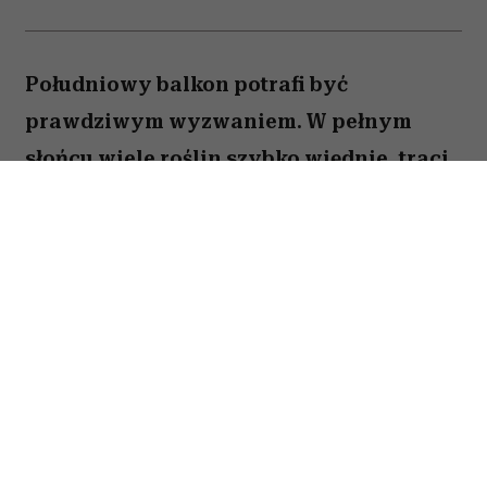
Południowy balkon potrafi być
prawdziwym wyzwaniem. W pełnym
słońcu wiele roślin szybko więdnie, traci
kwiaty lub po prostu nie radzi sobie z
wysokimi temperaturami. Na szczęście są
gatunki, które uwielbiają takie warunki.
Oto pięć kwiatów, które nie boją się
upałów i będą zachwycać przez całe lato.
Spis treści: