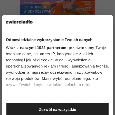
Odpowiedzialne wykorzystanie Twoich danych
Wraz z
naszymi 1022 partnerami
przetwarzamy Twoje
osobiste dane, np. adres IP, korzystając z takich
technologii jak pliki cookie, w celu wyświetlania
spersonalizowanych reklam i treści, analizowania tychże,
wychodzenia naprzeciw oczekiwaniom użytkowników i
ZAMÓW
rozwoju produktów. Masz wybór odnośnie tego, kto
używa Twoich danych i w jakich celach to robi.
WYDANIE DRUKOWANE
Jeśli wyrazisz na to zgodę, chcielibyśmy również:
E-WYDANIE
Gromadzić dane dotyczące Twojej lokalizacji
Zezwól na wszystkie
geograficznej z dokładnością nawet do kilku metrów