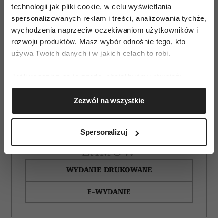
technologii jak pliki cookie, w celu wyświetlania
spersonalizowanych reklam i treści, analizowania tychże,
wychodzenia naprzeciw oczekiwaniom użytkowników i
rozwoju produktów. Masz wybór odnośnie tego, kto
używa Twoich danych i w jakich celach to robi.
Jeśli wyrazisz na to zgodę, chcielibyśmy również:
Gromadzić dane dotyczące Twojej lokalizacji
Zezwól na wszystkie
geograficznej z dokładnością nawet do kilku metrów
Identyfikować Twoje urządzenie, aktywnie
analizując charakteryzującego je zbiory danych
Spersonalizuj
(fingerprinting, czyli wirtualny odcisk palca)
ZAMÓW
Dowiedz się więcej odnośnie tego, jak Twoje osobiste
dane są przetwarzane oraz ustaw własne preferencje w
WYDANIE DRUKOWANE
sekcji szczegółów
. W Deklaracji plików cookie możesz
zmienić lub wycofać swoją zgodę w dowolnej chwili.
E-WYDANIE
Wykorzystujemy pliki cookie do spersonalizowania treści