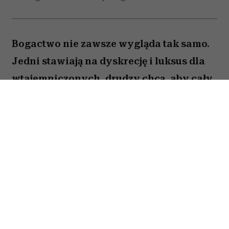
Bogactwo nie zawsze wygląda tak samo.
Jedni stawiają na dyskrecję i luksus dla
wtajemniczonych, drudzy chcą, aby cały
świat wiedział o ich sukcesie. W kulturze
internetowej tych pierwszych często
kojarzy się z old money, a drugich – new
money. Oczywiście jest to duże
uproszczenie i wiele osób zupełnie nie
wpisuje się w ten podział. Trudno jednak
nie odnieść wrażenia, że jest w nim
ziarnko prawdy.