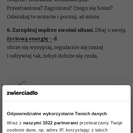
Przestraszona? Zagrożona? Czego się boisz?
Odszukaj te uczucie i poczuj, aż minie.
6. Zarządzaj mądrze swoimi siłami.
Dbaj o swoją
życiową energię –
d
obrze się wysypiaj, regularnie się ruszaj
i odżywiaj tak, żebyś dobrze się czuła.
AUTOPROMOCJA
Odpowiedzialne wykorzystanie Twoich danych
Wraz z
naszymi 1022 partnerami
przetwarzamy Twoje
osobiste dane, np. adres IP, korzystając z takich