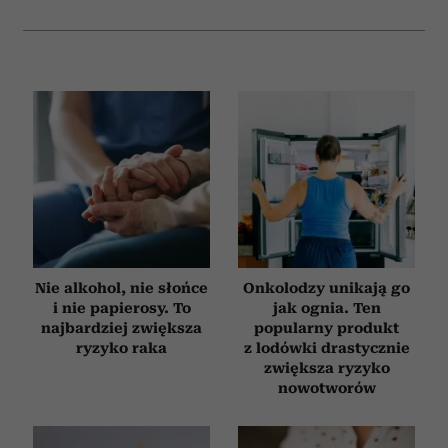
i reklam, aby oferować funkcje społecznościowe i
analizować ruch w naszej witrynie. Informacje o tym, jak
korzystasz z naszej witryny, udostępniamy partnerom
społecznościowym, reklamowym i analitycznym.
Partnerzy mogą połączyć te informacje z innymi danymi
otrzymanymi od Ciebie lub uzyskanymi podczas
korzystania z ich usług.
Nie alkohol, nie słońce
Onkolodzy unikają go
i nie papierosy. To
jak ognia. Ten
najbardziej zwiększa
popularny produkt
ryzyko raka
z lodówki drastycznie
zwiększa ryzyko
nowotworów