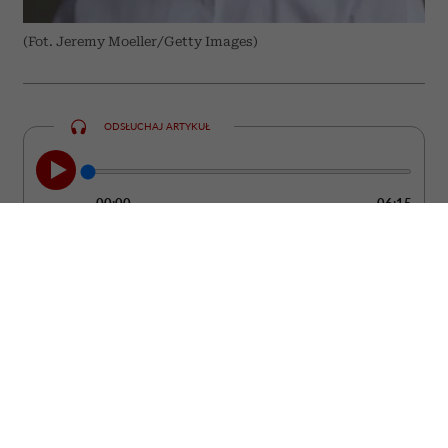
(Fot. Jeremy Moeller/Getty Images)
ODSŁUCHAJ ARTYKUŁ
00:00
06:15
Kobieta może być ubrana od stóp do głów
w drogie rzeczy od projektantów, a mimo
to wyglądać ostentacyjnie i „tanio”. Bo
żadne pieniądze nie są w stanie dodać