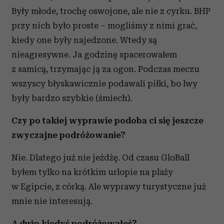
Były młode, trochę oswojone, ale nie z cyrku. BHP
przy nich było proste – mogliśmy z nimi grać,
kiedy one były najedzone. Wtedy są
nieagresywne. Ja godzinę spacerowałem
z samicą, trzymając ją za ogon. Podczas meczu
wszyscy błyskawicznie podawali piłki, bo lwy
były bardzo szybkie (śmiech).
Czy po takiej wyprawie podoba ci się jeszcze
zwyczajne podróżowanie?
Nie. Dlatego już nie jeżdżę. Od czasu GloBall
byłem tylko na krótkim urlopie na plaży
w Egipcie, z córką. Ale wyprawy turystyczne już
mnie nie interesują.
A dużo kiedyś podróżowałeś?