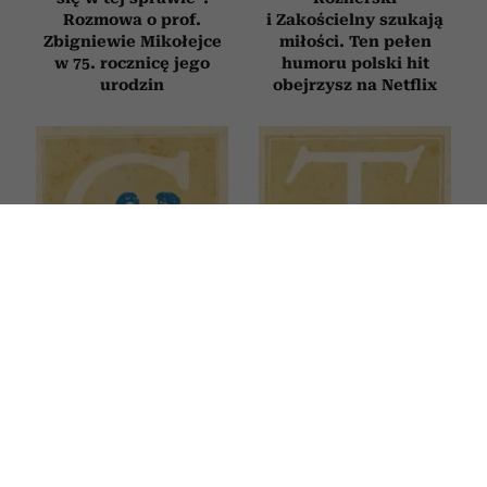
Rozmowa o prof.
i Zakościelny szukają
Zbigniewie Mikołejce
miłości. Ten pełen
w 75. rocznicę jego
humoru polski hit
urodzin
obejrzysz na Netflix
Horoskop tygodniowy
Horoskop tygodniowy
dla Bliźniąt na 27 lipca–
dla Byka na 27 lipca–2
2 sierpnia 2026
sierpnia 2026