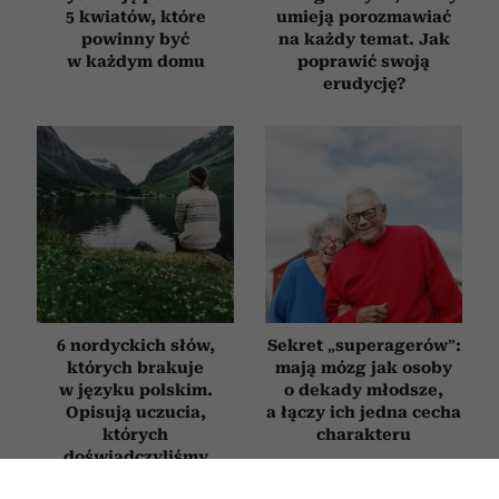
5 kwiatów, które
umieją porozmawiać
powinny być
na każdy temat. Jak
w każdym domu
poprawić swoją
erudycję?
6 nordyckich słów,
Sekret „superagerów”:
których brakuje
mają mózg jak osoby
w języku polskim.
o dekady młodsze,
Opisują uczucia,
a łączy ich jedna cecha
których
charakteru
doświadczyliśmy
chociaż raz w życiu