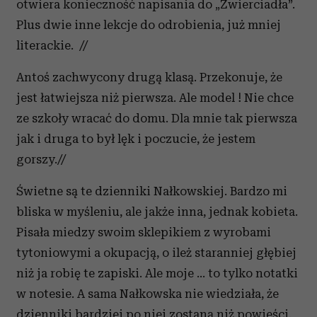
otwiera konieczność napisania do „Zwierciadła”.
Plus dwie inne lekcje do odrobienia, już mniej
literackie. //
Antoś zachwycony drugą klasą. Przekonuje, że
jest łatwiejsza niż pierwsza. Ale model ! Nie chce
ze szkoły wracać do domu. Dla mnie tak pierwsza
jak i druga to był lęk i poczucie, że jestem
gorszy.//
Świetne są te dzienniki Nałkowskiej. Bardzo mi
bliska w myśleniu, ale jakże inna, jednak kobieta.
Pisała miedzy swoim sklepikiem z wyrobami
tytoniowymi a okupacją, o ileż staranniej głębiej
niż ja robię te zapiski. Ale moje ... to tylko notatki
w notesie. A sama Nałkowska nie wiedziała, że
dzienniki bardziej po niej zostaną niż powieści.