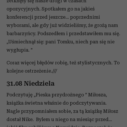
zetknęły się nasze drogi w czasach
Partnerzy mogą połączyć te informacje z innymi danymi
otrzymanymi od Ciebie lub uzyskanymi podczas
opozycyjnych. Spotkałem go na jakieś
korzystania z ich usług.
konferencji przed jeszcze... poprzednimi
wyborami, ale gdy już widzieliśmy, że grożą nam
barbarzyńcy. Podszedłem i przedstawiłem mu się.
„Uśmiechnął się: pani Tomku, niech pan się nie
wygłupia. ”
Coraz więcej błędów robię, też stylistycznych. To
kolejne ostrzeżenie.///
31.08 Niedziela
Podczytuję „Pieska przydrożnego ” Miłosza,
książka świetna właśnie do podczytywania.
Nagle przypomniałem sobie, za tą książkę Miłosz
dostał Nike. Bylem u niego na miesiąc przed...