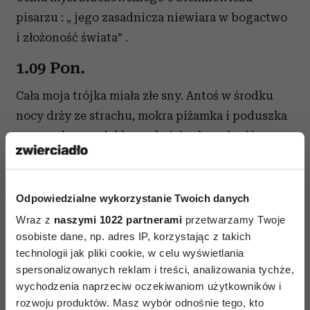
pisarzu : „ jego zasadnicza niewiara w bogactwo
i złożoność świata” .
1.09 Pon.
Cała moja trójka miała złe sny. Antoś w środku
nocy drży ze strachu, mokra piżamka i poduszka
- przytulam go, jakbym chciał sobą osłonić go
przed zimnym wszechświatem.//
Ranek. Antoś szczęśliwy , że idzie do szkoły,
Odpowiedzialne wykorzystanie Twoich danych
niesamowite, prawda? Mówi, że aż czuje
Wraz z
naszymi 1022 partnerami
przetwarzamy Twoje
dreszcze szczęścia. Nie poszedłem na początek
osobiste dane, np. adres IP, korzystając z takich
roku i teraz żałuję. Jedną z głównych postaci na
technologii jak pliki cookie, w celu wyświetlania
uroczystości był ksiądz. A teraz pomódlmy się ,
spersonalizowanych reklam i treści, analizowania tychże,
powiedział. Jakiś ojciec z sali krzyknął: to jest
wychodzenia naprzeciw oczekiwaniom użytkowników i
rozwoju produktów. Masz wybór odnośnie tego, kto
szkoła świecka! Zapadło milczenie. Nikt go nie