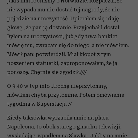
jakiś film robiliśmy o Norwidzie. Rozpaczał, że
nie wypada mu nie dostać tej nagrody, że nie
pojedzie na uroczystość. Upierałem się : daję
głowę , że pan ją dostanie. Przyjechał i dostał.
Byłem na uroczystości, już gdy trwa bankiet
mówię mu, zwracam się do niego: a nie mówiłem.
Mówił pan: potwierdził. Miał kłopot z tym
noszeniem statuetki, zaproponowałem, że ją
ponoszę. Chętnie się zgodził.////
O 9.40 w tvp info...trochę nieprzytomny,
mówiłem chyba przytomnie. Potem omówienie
tygodnia w Superstacji. //
Kiedy taksówka wyrzuciła mnie na placu
Napoleona, to obok starego gmachu telewizji,
wysiadając, wpadłem na Sławka. Jakby na mnie