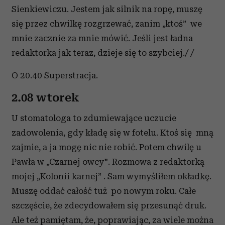
Sienkiewiczu. Jestem jak silnik na ropę, muszę
się przez chwilkę rozgrzewać, zanim „ktoś” we
mnie zacznie za mnie mówić. Jeśli jest ładna
redaktorka jak teraz, dzieje się to szybciej./ /
O 20.40 Superstracja.
2.08 wtorek
U stomatologa to zdumiewające uczucie
zadowolenia, gdy kładę się w fotelu. Ktoś się mną
zajmie, a ja mogę nic nie robić. Potem chwilę u
Pawła w „Czarnej owcy". Rozmowa z redaktorką
mojej „Kolonii karnej” . Sam wymyśliłem okładkę.
Muszę oddać całość tuż po nowym roku. Całe
szczęście, że zdecydowałem się przesunąć druk.
Ale też pamiętam, że, poprawiając, za wiele można