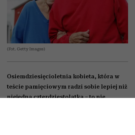
(Fot. Getty Images)
Osiemdziesięcioletnia kobieta, która w
teście pamięciowym radzi sobie lepiej niż
niejedna czterdziestolatka – to nie
wyjątek, lecz zjawisko, które od 25 lat
opisują naukowcy z Northwestern
University. W najnowszej publikacji w