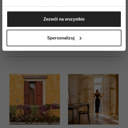
Jeśli wyrazisz na to zgodę, chcielibyśmy również:
ZAMÓW
Gromadzić dane dotyczące Twojej lokalizacji
Zezwól na wszystkie
WYDANIE DRUKOWANE
geograficznej z dokładnością nawet do kilku metrów
Identyfikować Twoje urządzenie, aktywnie
E-WYDANIE
analizując charakteryzującego je zbiory danych
Spersonalizuj
(fingerprinting, czyli wirtualny odcisk palca)
Dowiedz się więcej odnośnie tego, jak Twoje osobiste
dane są przetwarzane oraz ustaw własne preferencje w
sekcji szczegółów
. W Deklaracji plików cookie możesz
zmienić lub wycofać swoją zgodę w dowolnej chwili.
Wykorzystujemy pliki cookie do spersonalizowania treści
i reklam, aby oferować funkcje społecznościowe i
analizować ruch w naszej witrynie. Informacje o tym, jak
korzystasz z naszej witryny, udostępniamy partnerom
społecznościowym, reklamowym i analitycznym.
Partnerzy mogą połączyć te informacje z innymi danymi
otrzymanymi od Ciebie lub uzyskanymi podczas