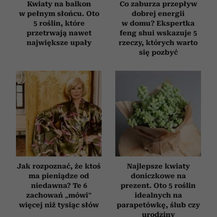
Kwiaty na balkon
Co zaburza przepływ
korzystania z ich usług.
w pełnym słońcu. Oto
dobrej energii
5 roślin, które
w domu? Ekspertka
przetrwają nawet
feng shui wskazuje 5
największe upały
rzeczy, których warto
się pozbyć
Jak rozpoznać, że ktoś
Najlepsze kwiaty
ma pieniądze od
doniczkowe na
niedawna? Te 6
prezent. Oto 5 roślin
zachowań „mówi”
idealnych na
więcej niż tysiąc słów
parapetówkę, ślub czy
urodziny