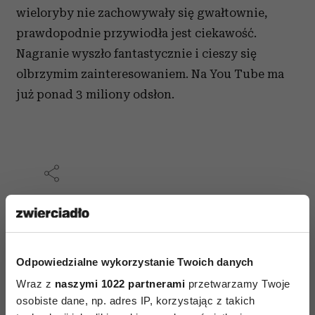
wieloryby nie zachowywały się gwałtownie,
prawdopodnie przywiodła jest ciekawość.
Nagranie wyszło fantastycznie i cieszy się
olbrzymim zainteresowaniem. Na You Tube ma
już ponad 3 miliony odsłon.
AUTOPROMOCJA
Odpowiedzialne wykorzystanie Twoich danych
Wraz z
naszymi 1022 partnerami
przetwarzamy Twoje
osobiste dane, np. adres IP, korzystając z takich