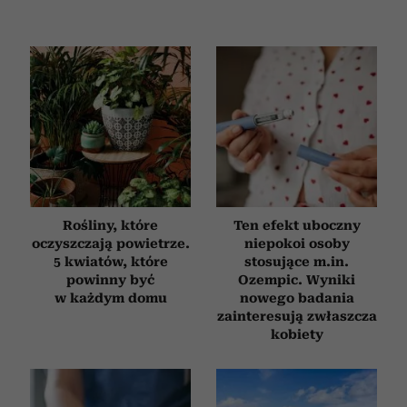
analizować ruch w naszej witrynie. Informacje o tym, jak
korzystasz z naszej witryny, udostępniamy partnerom
społecznościowym, reklamowym i analitycznym.
Partnerzy mogą połączyć te informacje z innymi danymi
otrzymanymi od Ciebie lub uzyskanymi podczas
korzystania z ich usług.
Rośliny, które
Ten efekt uboczny
oczyszczają powietrze.
niepokoi osoby
5 kwiatów, które
stosujące m.in.
powinny być
Ozempic. Wyniki
w każdym domu
nowego badania
zainteresują zwłaszcza
kobiety