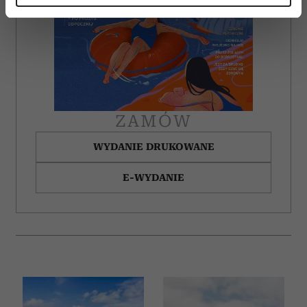
Dowiedz się więcej odnośnie tego, jak Twoje osobiste
dane są przetwarzane oraz ustaw własne preferencje w
sekcji szczegółów
. W Deklaracji plików cookie możesz
zmienić lub wycofać swoją zgodę w dowolnej chwili.
Wykorzystujemy pliki cookie do spersonalizowania treści
i reklam, aby oferować funkcje społecznościowe i
ZAMÓW
analizować ruch w naszej witrynie. Informacje o tym, jak
korzystasz z naszej witryny, udostępniamy partnerom
WYDANIE DRUKOWANE
społecznościowym, reklamowym i analitycznym.
Partnerzy mogą połączyć te informacje z innymi danymi
E-WYDANIE
otrzymanymi od Ciebie lub uzyskanymi podczas
korzystania z ich usług.