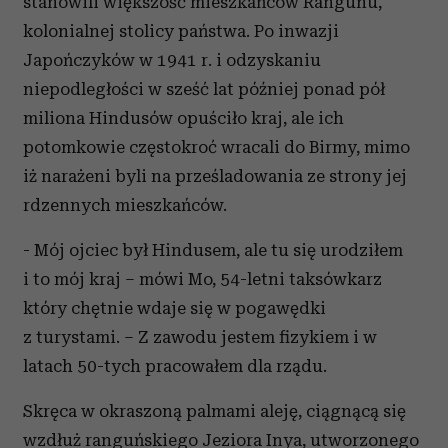
stanowili większość mieszkańców Rangunu,
kolonialnej stolicy państwa. Po inwazji
Japończyków w 1941 r. i odzyskaniu
niepodległości w sześć lat później ponad pół
miliona Hindusów opuściło kraj, ale ich
potomkowie częstokroć wracali do Birmy, mimo
iż narażeni byli na prześladowania ze strony jej
rdzennych mieszkańców.
- Mój ojciec był Hindusem, ale tu się urodziłem
i to mój kraj – mówi Mo, 54-letni taksówkarz
który chętnie wdaje się w pogawędki
z turystami. – Z zawodu jestem fizykiem i w
latach 50-tych pracowałem dla rządu.
Skręca w okraszoną palmami aleję, ciągnącą się
wzdłuż ranguńskiego Jeziora Inya, utworzonego