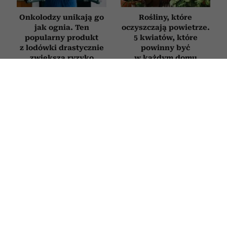
Onkolodzy unikają go
Rośliny, które
jak ognia. Ten
oczyszczają powietrze.
popularny produkt
5 kwiatów, które
z lodówki drastycznie
powinny być
zwiększa ryzyko
w każdym domu
nowotworów
STYL ŻYCIA
6 nawyków ludzi inteligentnych,
którzy umieją porozmawiać na każdy
temat. Jak poprawić swoją erudycję?
10 LIPCA 2026
ALEKSANDRA URBANIAK