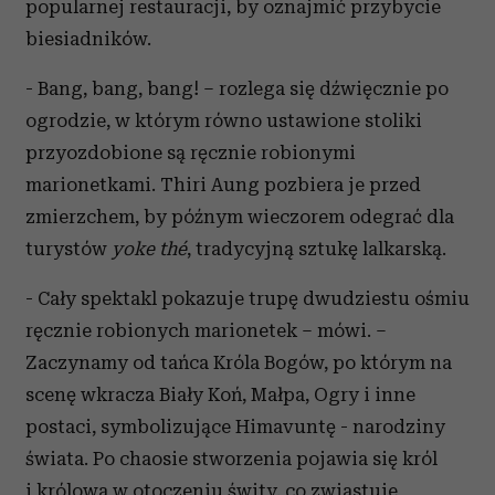
popularnej restauracji, by oznajmić przybycie
biesiadników.
- Bang, bang, bang! – rozlega się dźwięcznie po
ogrodzie, w którym równo ustawione stoliki
przyozdobione są ręcznie robionymi
marionetkami. Thiri Aung pozbiera je przed
zmierzchem, by późnym wieczorem odegrać dla
turystów
yoke thé
, tradycyjną sztukę lalkarską.
- Cały spektakl pokazuje trupę dwudziestu ośmiu
ręcznie robionych marionetek – mówi. –
Zaczynamy od tańca Króla Bogów, po którym na
scenę wkracza Biały Koń, Małpa, Ogry i inne
postaci, symbolizujące Himavuntę - narodziny
świata. Po chaosie stworzenia pojawia się król
i królowa w otoczeniu świty, co zwiastuje