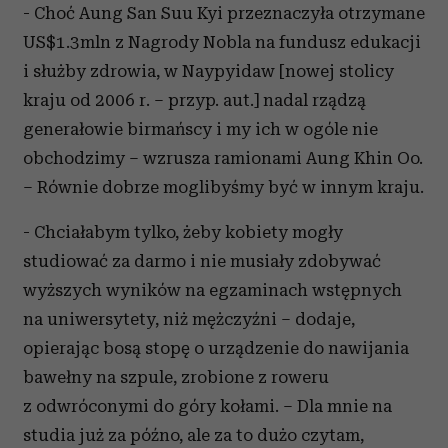
- Choć Aung San Suu Kyi przeznaczyła otrzymane
US$1.3mln z Nagrody Nobla na fundusz edukacji
i służby zdrowia, w Naypyidaw [nowej stolicy
kraju od 2006 r. – przyp. aut.] nadal rządzą
generałowie birmańscy i my ich w ogóle nie
obchodzimy – wzrusza ramionami Aung Khin Oo.
– Równie dobrze moglibyśmy być w innym kraju.
- Chciałabym tylko, żeby kobiety mogły
studiować za darmo i nie musiały zdobywać
wyższych wyników na egzaminach wstępnych
na uniwersytety, niż mężczyźni – dodaje,
opierając bosą stopę o urządzenie do nawijania
bawełny na szpule, zrobione z roweru
z odwróconymi do góry kołami. – Dla mnie na
studia już za późno, ale za to dużo czytam,