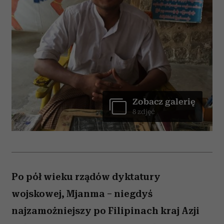
Zobacz galerię
8 zdjęć
Po pół wieku rządów dyktatury
wojskowej, Mjanma – niegdyś
najzamożniejszy po Filipinach kraj Azji