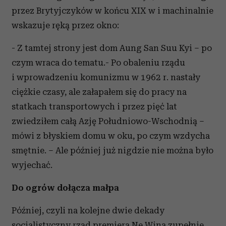
przez Brytyjczyków w końcu XIX w i machinalnie
wskazuje ręką przez okno:
- Z tamtej strony jest dom Aung San Suu Kyi – po
czym wraca do tematu.- Po obaleniu rządu
i wprowadzeniu komunizmu w 1962 r. nastały
ciężkie czasy, ale załapałem się do pracy na
statkach transportowych i przez pięć lat
zwiedziłem całą Azję Południowo-Wschodnią –
mówi z błyskiem domu w oku, po czym wzdycha
smętnie. – Ale później już nigdzie nie można było
wyjechać.
Do ogrów dołącza małpa
Później, czyli na kolejne dwie dekady
socjalistyczny rząd premiera Ne Wina zupełnie