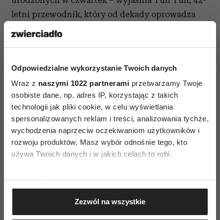
urodzonych w czwartek – wyjaśnia Tun Tun, 42-
letni przewodnik, który od dekady oprowadza
turystów po kompleksie świątynnym Shwedagon
Paya. – Należy wielokrotnie polać statuetkę
Buddy świętą wodą zgodnie z liczbą przeżytych
Odpowiedzialne wykorzystanie Twoich danych
lat plus jeden. Dzięki temu odpędzam złe duchy
Wraz z
naszymi 1022 partnerami
przetwarzamy Twoje
i mam szczęście w życiu.
osobiste dane, np. adres IP, korzystając z takich
technologii jak pliki cookie, w celu wyświetlania
Tun Tun najczęściej składa modlitwy w intencji
spersonalizowanych reklam i treści, analizowania tychże,
biznesu turystycznego, który chce otworzyć
wychodzenia naprzeciw oczekiwaniom użytkowników i
z kolegą z pracy.
rozwoju produktów. Masz wybór odnośnie tego, kto
używa Twoich danych i w jakich celach to robi.
- Chcemy oferować wycieczki z przewodnikami
po całym kraju i mamy oszczędności, by zacząć –
Jeśli wyrazisz na to zgodę, chcielibyśmy również:
mówi. – Teraz jest najlepszy czas na zaistnienie
Gromadzić dane dotyczące Twojej lokalizacji
na rynku, bo rząd już nie ma monopolu na
Zezwól na wszystkie
geograficznej z dokładnością nawet do kilku metrów
wszystkie przedsiębiorstwa i wiem też, że w tym
Identyfikować Twoje urządzenie, aktywnie