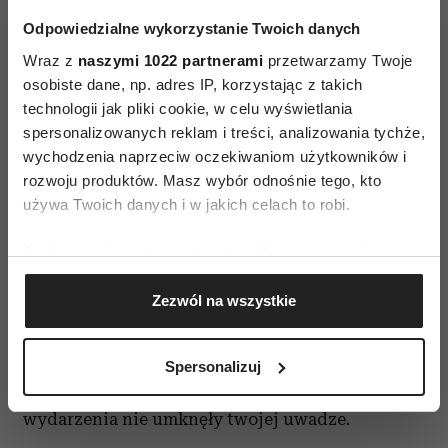
Odpowiedzialne wykorzystanie Twoich danych
5. Przeglądanie wiadomości ogranicz do
Wraz z
naszymi 1022 partnerami
przetwarzamy Twoje
minimum i tak będziesz na bieżąco
osobiste dane, np. adres IP, korzystając z takich
Szkoda tracić czas na przeglądanie gazet czy
technologii jak pliki cookie, w celu wyświetlania
portali internetowych. Aplikacja upday jest
spersonalizowanych reklam i treści, analizowania tychże,
wychodzenia naprzeciw oczekiwaniom użytkowników i
rozwiązaniem, dzięki któremu poświęcony czas
rozwoju produktów. Masz wybór odnośnie tego, kto
na szukanie różnego rodzaju informacji możesz
używa Twoich danych i w jakich celach to robi.
ograniczyć niemalże do minimum. Dzięki
aplikacji upday otrzymasz treści
Jeśli wyrazisz na to zgodę, chcielibyśmy również:
wyselekcjonowane specjalnie dla
Gromadzić dane dotyczące Twojej lokalizacji
Zezwól na wszystkie
ciebie. Wystarczy, że wybierzesz kategorie
geograficznej z dokładnością nawet do kilku metrów
Identyfikować Twoje urządzenie, aktywnie
tematyczne, na temat których chciałabyś
analizując charakteryzującego je zbiory danych
otrzymywać wiadomości. Jednocześnie
Spersonalizuj
(fingerprinting, czyli wirtualny odcisk palca)
redakcja upday dba o to, by także najważniejsze
Dowiedz się więcej odnośnie tego, jak Twoje osobiste
wydarzenia nie umknęły twojej uwadze.
dane są przetwarzane oraz ustaw własne preferencje w