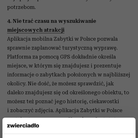
potrzebom.
4. Nie trać czasu na wyszukiwanie
miejscowych atrakcji
Aplikacja mobilna Zabytki w Polsce pozwala
sprawnie zaplanować turystyczną wyprawę.
Platforma za pomocą GPS dokładnie określa
miejsce, w którym się znajdujesz i prezentuje
informacje o zabytkach położonych w najbliższej
okolicy. Nie dość, że możesz sprawdzić, jak
daleko znajdujesz się od określonego obiektu, to
możesz też poznać jego historię, ciekawostki
i zobaczyć zdjęcia. Aplikacja Zabytki w Polsce
została stworzona przez Narodowy Instytut
Dziedzictwa i ukazuje informacje o ponad 22 500
polskich zabytków.