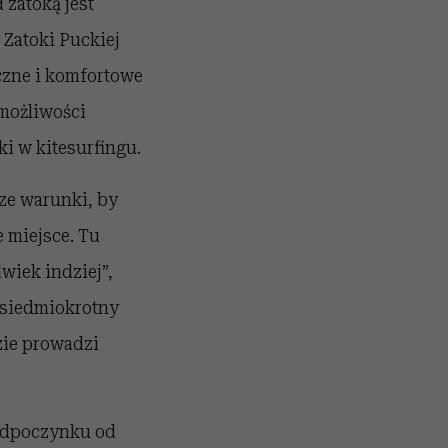
 zatoką jest
 Zatoki Puckiej
eczne i komfortowe
 możliwości
i w kitesurfingu.
sze warunki, by
 miejsce. Tu
wiek indziej”,
 siedmiokrotny
zie prowadzi
 odpoczynku od