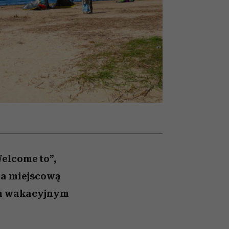
nił
relację z pieniędzmi
ane
zonu
elcome to”,
na miejscową
wym wakacyjnym