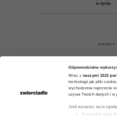
w życiu
ZDROWIE
Onkolodzy un
Odpowiedzialne wykorzys
jak ognia
Wraz z
naszymi 1022 par
popularny p
technologii jak pliki cook
wychodzenia naprzeciw oc
lodówki dras
używa Twoich danych i w ja
zwiększa r
Jeśli wyrazisz na to zgod
Gromadzić dane dot