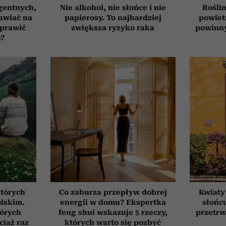
gentnych,
Nie alkohol, nie słońce i nie
Roślin
awiać na
papierosy. To najbardziej
powiet
oprawić
zwiększa ryzyko raka
powinn
ę?
których
Co zaburza przepływ dobrej
Kwiaty
olskim.
energii w domu? Ekspertka
słońcu
tórych
feng shui wskazuje 5 rzeczy,
przetrw
ciaż raz
których warto się pozbyć