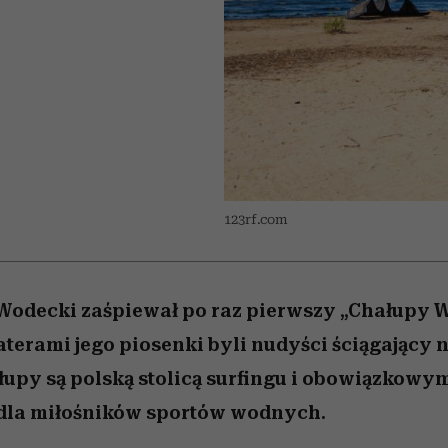
 5,
kwestie, o których wciąż
skutki dla związku i dla
Miller s. 5, odc. 6]
Raport Lyst ujaw
boimy się mówić
partnerki
najbardziej pożąd
ubrania i marki se
123rf.com
Wodecki zaśpiewał po raz pierwszy „Chałupy W
erami jego piosenki byli nudyści ściągający 
ałupy są polską stolicą surfingu i obowiązko
dla miłośników sportów wodnych.