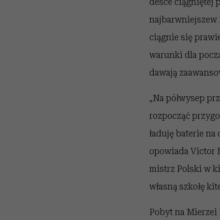
desce ciągniętej 
najbarwniejszew P
ciągnie się prawi
warunki dla począ
dawają zaawansow
„Na półwysep przy
rozpocząć przygo
ładuję baterie na
opowiada Victor 
mistrz Polski w k
własną szkołę kite
Pobyt na Mierzei 