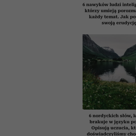
6 nawyków ludzi inteli
którzy umieją porozm
każdy temat. Jak p
swoją erudycj
6 nordyckich słów, 
brakuje w języku p
Opisują uczucia, k
doświadczyliśmy cho