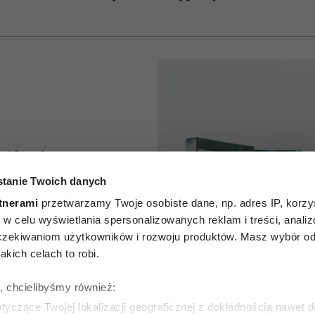
ikają go
tanie Twoich danych
. Ten
tnerami
przetwarzamy Twoje osobiste dane, np. adres IP, korzys
rodukt z
ie, w celu wyświetlania spersonalizowanych reklam i treści, anali
zekiwaniom użytkowników i rozwoju produktów. Masz wybór odn
tycznie
kich celach to robi.
yzyko
ę, chcielibyśmy również:
yczące Twojej lokalizacji geograficznej z dokładnością nawet d