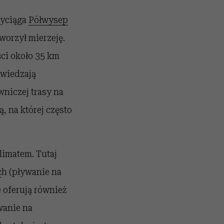
zyciąga
Półwysep
worzył mierzeję.
ści około 35 km
dwiedzają
wniczej trasy na
, na której często
limatem. Tutaj
c
h (pływanie na
 oferują również
wanie na