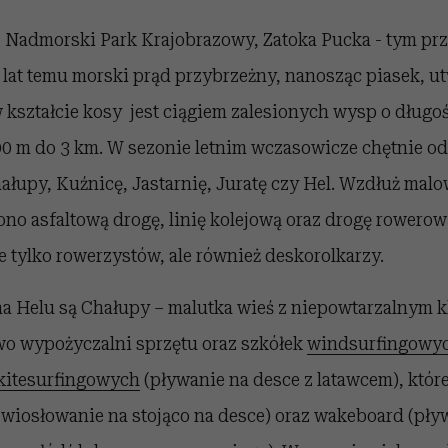
y, Nadmorski Park Krajobrazowy, Zatoka Pucka - tym pr
 lat temu morski prąd przybrzeżny, nanosząc piasek, ut
 kształcie kosy jest ciągiem zalesionych wysp o długo
100 m do 3 km. W sezonie letnim wczasowicze chętnie o
hałupy, Kuźnicę, Jastarnię, Juratę czy Hel. Wzdłuż malo
o asfaltową drogę, linię kolejową oraz drogę rowerową
 tylko rowerzystów, ale również deskorolkarzy.
a Helu są Chałupy – malutka wieś z niepowtarzalnym k
wo wypożyczalni sprzętu oraz szkółek
windsurfingowy
kitesurfingowych
(pływanie na desce z latawcem), które
wiosłowanie na stojąco na desce) oraz wakeboard (pły