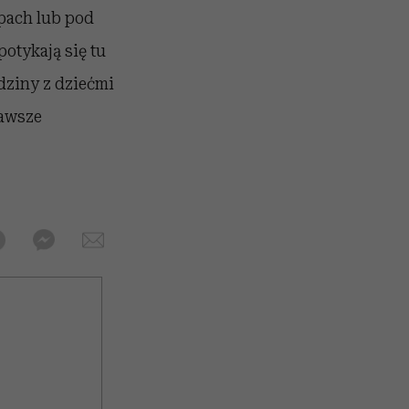
pach lub pod
otykają się tu
dziny z dziećmi
zawsze