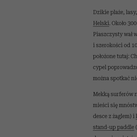
Dzikie plaże, las
Helski
. Około 300
Piaszczysty wał w
i szerokości od 
położone tutaj: C
cypel poprowadzon
można spotkać nie
Mekką surferów n
mieści się mnóst
desce z żaglem) i
stand-up paddle
(