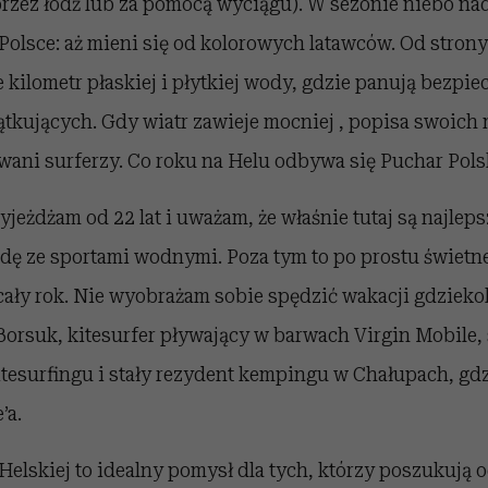
przez łódź lub za pomocą wyciągu). W sezonie niebo nad
olsce: aż mieni się od kolorowych latawców. Od strony
e kilometr płaskiej i płytkiej wody, gdzie panują bezpi
tkujących. Gdy wiatr zawieje mocniej , popisa swoich
ani surferzy. Co roku na Helu odbywa się Puchar Polsk
jeżdżam od 22 lat i uważam, że właśnie tutaj są najlep
dę ze sportami wodnymi. Poza tym to po prostu świetne
 cały rok. Nie wyobrażam sobie spędzić wakacji gdziekol
Borsuk, kitesurfer pływający w barwach Virgin Mobile,
itesurfingu i stały rezydent kempingu w Chałupach, gd
’a.
Helskiej to idealny pomysł dla tych, którzy poszukują