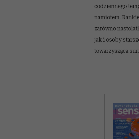
codziennego temp
namiotem. Rankiem
zarówno nastolat
jak i osoby stars
towarzysząca sur