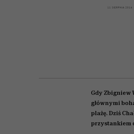
kawę z Kasią Miller”, s.
girls”
odc. 7]
11 SIERPNIA 2016
Gdy Zbigniew 
głównymi bohat
plażę. Dziś Ch
przystankiem 