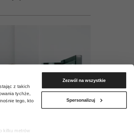
Zezwól na wszystkie
tając z takich
zowania tychże,
Spersonalizuj
ośnie tego, kto
o kilku metrów