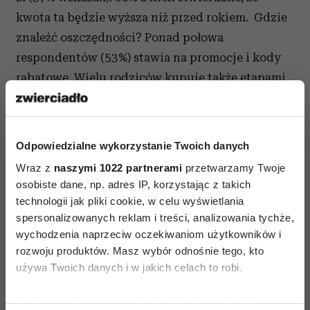
kwota ta będzie wyższa niż przed rokiem. Gdzie
znaleźć oszczędności? Ponad połowa
respondentów (53%) stawia na promocje i kody
rabatowe. Wielu rodziców kupuje także etapami
(na takie rozwiązanie decyduje się 43%
badanych). Niemal trzy czwarte rodziców
zadeklarowało, że zakupy związane ze szkołą
Odpowiedzialne wykorzystanie Twoich danych
realizują przez Internet. Przemawiają za tym
Wraz z
naszymi 1022 partnerami
przetwarzamy Twoje
niższe ceny i wygoda (unika się poszukiwania
osobiste dane, np. adres IP, korzystając z takich
poszczególnych przyborów w kilku różnych
technologii jak pliki cookie, w celu wyświetlania
miejscach).
spersonalizowanych reklam i treści, analizowania tychże,
wychodzenia naprzeciw oczekiwaniom użytkowników i
rozwoju produktów. Masz wybór odnośnie tego, kto
używa Twoich danych i w jakich celach to robi.
Jeśli wyrazisz na to zgodę, chcielibyśmy również: