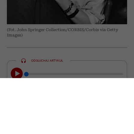
(Fot. John Springer Collection/CORBIS/Corbis via Getty
Images)
ODSŁUCHAJ ARTYKUŁ
00:00
05:33
Chcesz być interesującym partnerem do
rozmowy? Poszerzaj swoje horyzonty w