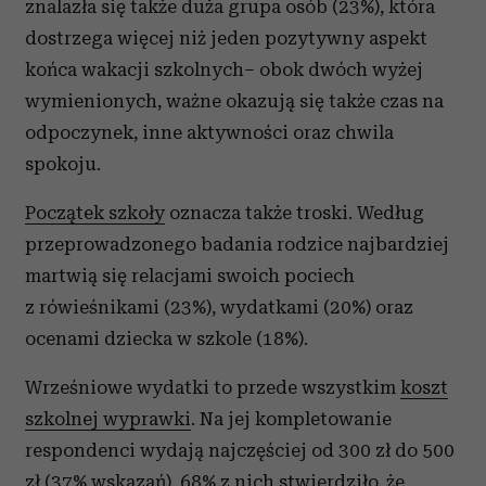
znalazła się także duża grupa osób (23%), która
dostrzega więcej niż jeden pozytywny aspekt
końca wakacji szkolnych– obok dwóch wyżej
wymienionych, ważne okazują się także czas na
odpoczynek, inne aktywności oraz chwila
spokoju.
Początek szkoły
oznacza także troski. Według
przeprowadzonego badania rodzice najbardziej
martwią się relacjami swoich pociech
z rówieśnikami (23%), wydatkami (20%) oraz
ocenami dziecka w szkole (18%).
Wrześniowe wydatki to przede wszystkim
koszt
szkolnej wyprawki
. Na jej kompletowanie
respondenci wydają najczęściej od 300 zł do 500
zł (37% wskazań). 68% z nich stwierdziło, że