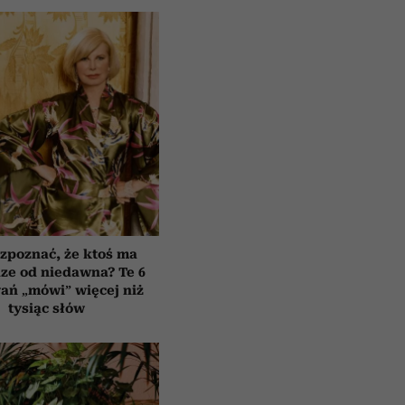
zpoznać, że ktoś ma
ze od niedawna? Te 6
ań „mówi” więcej niż
tysiąc słów