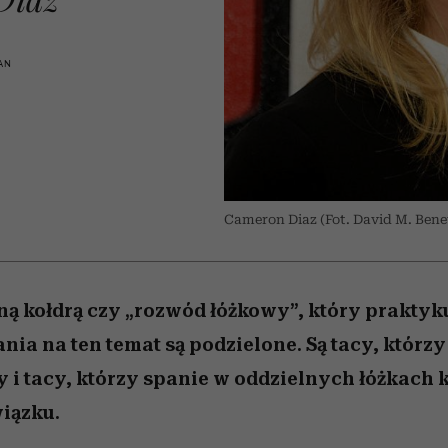
 5,
zupełny brak ogłady
wśród najchętniej
Miller s. 5, odc. 6]
Raport Lyst ujaw
pierwszy zwiast
oglądanych na Netflixie
najbardziej pożąd
ubrania i marki se
AN
Cameron Diaz (Fot. David M. Ben
ną kołdrą czy „rozwód łóżkowy”, który praktyk
nia na ten temat są podzielone. Są tacy, którzy 
y i tacy, którzy spanie w oddzielnych łóżkach k
iązku.