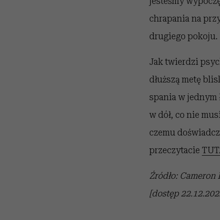
jesteśmy wypoczęc
chrapania na prz
drugiego pokoju.
Jak twierdzi psyc
dłuższą metę blisk
spania w jednym ł
w dół, co nie mus
czemu doświadcza
przeczytacie
TUT
Źródło: Cameron 
[dostęp 22.12.202