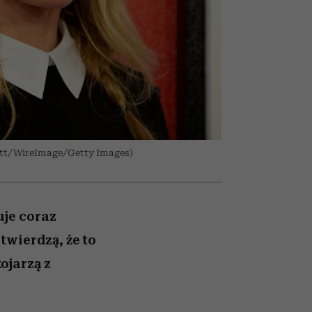
nił
un
skutki dla związku i dla
ane
partnerki
zonu
ett/WireImage/Getty Images)
uje coraz
twierdzą, że to
ojarzą z