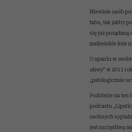
Niewiele osób pub
tabu, tak jakby po
się już pożądaną 
małżeńskie łoże n
O spaniu w osobn
sławy
” w 2011 ro
„patologicznie uc
Podobnie na ten 
podcastu „Lipsti
osobnych sypialni
jest szczęśliwą 