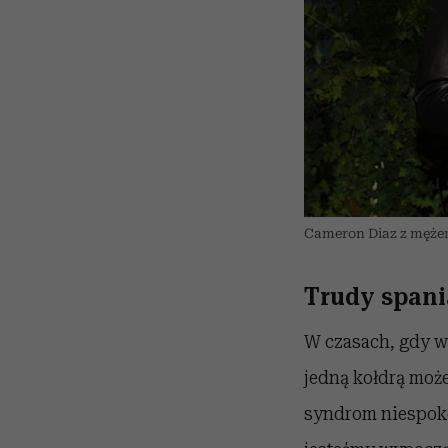
Cameron Diaz z mężem
Trudy spani
W czasach, gdy wi
jedną kołdrą może
syndrom niespoko