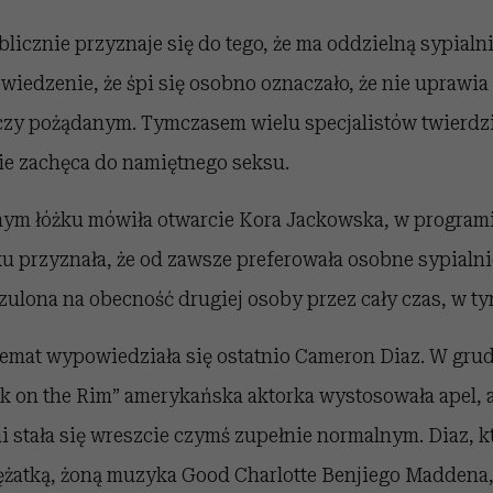
licznie przyznaje się do tego, że ma oddzielną sypialni
wiedzenie, że śpi się osobno oznaczało, że nie uprawia s
czy pożądanym. Tymczasem wielu specjalistów twierdzi
ie zachęca do namiętnego seksu.
ym łóżku mówiła otwarcie Kora Jackowska, w programi
ku przyznała, że od zawsze preferowała osobne sypialni
zulona na obecność drugiej osoby przez cały czas, w ty
temat wypowiedziała się ostatnio Cameron Diaz. W gr
ck on the Rim” amerykańska aktorka wystosowała apel, 
 stała się wreszcie czymś zupełnie normalnym. Diaz, kt
mężatką, żoną muzyka Good Charlotte Benjiego Maddena