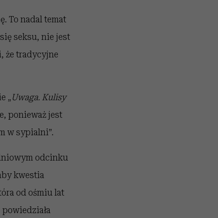
ę. To nadal temat
ię seksu, nie jest
, że tradycyjne
e „
Uwaga. Kulisy
e, ponieważ jest
m w sypialni”.
udniowym odcinku
aby kwestia
óra od ośmiu lat
, powiedziała