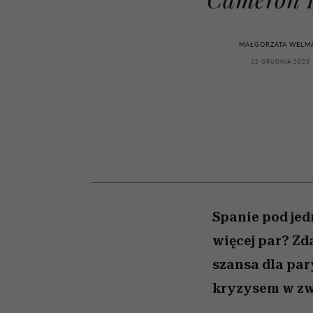
kawę z Kasią Miller”, s.
artystkę
girls”
odc. 7]
MAŁGORZATA WELM
22 GRUDNIA 2023
Spanie pod jed
więcej par? Zda
szansa dla par
kryzysem w zw