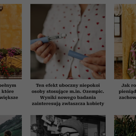
 pełnym
Ten efekt uboczny niepokoi
Jak ro
, które
osoby stosujące m.in. Ozempic.
pieniąd
jwiększe
Wyniki nowego badania
zachow
zainteresują zwłaszcza kobiety