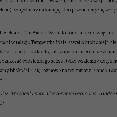
i i, jeśli problem się powtarza, zamiast szukać pomocy
ykład) czmychamy na kanapę albo przenosimy się ze s
hoseksuolożka Bianca-Beata Kotoro, takie rozwiązanie 
ości w relacji. Terapeutka idzie nawet o krok dalej i ni
óżku i pod jedną kołdrą, ale zupełnie nago, a przynajm
i oznaczać codziennego seksu, tylko wzajemny dotyk na
my bliskości. Całą rozmowę na ten temat z Biancą-Bea
AJ
.
Diaz: ‘We should normalize separate bedrooms’, Sandee
3]