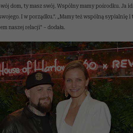
swój dom, ty masz swój. Wspólny mamy pośrodku. Ja i
 swojego. I w porządku.”. „Mamy też wspólną sypialnię 
m naszej relacji” – dodała.