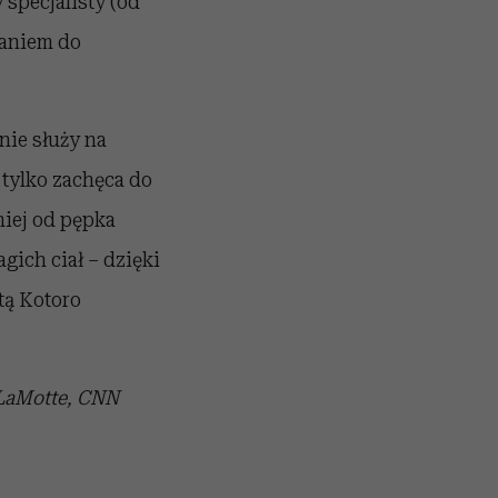
 specjalisty (od
paniem do
nie służy na
e tylko zachęca do
niej od pępka
gich ciał – dzięki
tą Kotoro
 LaMotte, CNN