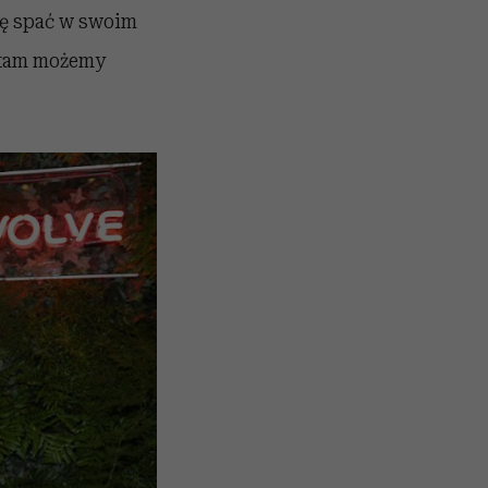
dę spać w swoim
i tam możemy