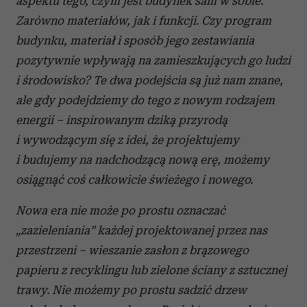
aspektu tego, czym jest budynek sam w sobie.
korzystasz z naszej witryny, udostępniamy partnerom
Zarówno materiałów, jak i funkcji. Czy program
społecznościowym, reklamowym i analitycznym.
Partnerzy mogą połączyć te informacje z innymi danymi
budynku, materiał i sposób jego zestawiania
otrzymanymi od Ciebie lub uzyskanymi podczas
pozytywnie wpływają na zamieszkujących go ludzi
korzystania z ich usług.
i środowisko? Te dwa podejścia są już nam znane,
ale gdy podejdziemy do tego z nowym rodzajem
energii – inspirowanym dziką przyrodą
i wywodzącym się z idei, że projektujemy
i budujemy na nadchodzącą nową erę, możemy
osiągnąć coś całkowicie świeżego i nowego.
Nowa era nie może po prostu oznaczać
„zazieleniania” każdej projektowanej przez nas
przestrzeni – wieszanie zasłon z brązowego
papieru z recyklingu lub zielone ściany z sztucznej
trawy. Nie możemy po prostu sadzić drzew