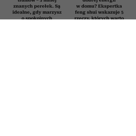
znanych perełek. Są
w domu? Ekspertka
idealne, gdy marzysz
feng shui wskazuje 5
o spokojnych
rzeczy, których warto
wakacjach
się pozbyć
WNĘTRZA
Najlepsze kwiaty doniczkowe na
prezent. Oto 5 roślin idealnych na
parapetówkę, ślub czy urodziny
23 LIPCA 2026
PATRYCJA KLIKOWSKA