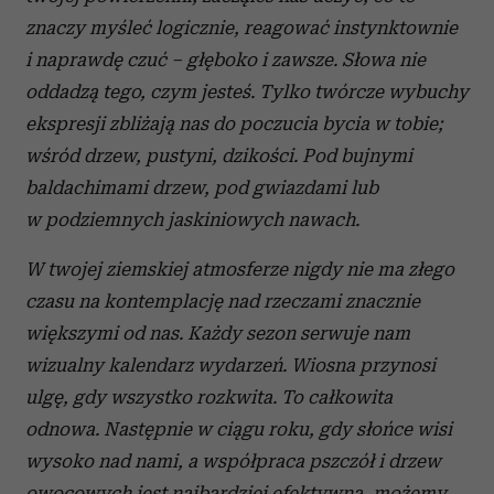
znaczy myśleć logicznie, reagować instynktownie
i naprawdę czuć – głęboko i zawsze. Słowa nie
oddadzą tego, czym jesteś. Tylko twórcze wybuchy
ekspresji zbliżają nas do poczucia bycia w tobie;
wśród drzew, pustyni, dzikości. Pod bujnymi
baldachimami drzew, pod gwiazdami lub
w podziemnych jaskiniowych nawach.
W twojej ziemskiej atmosferze nigdy nie ma złego
czasu na kontemplację nad rzeczami znacznie
większymi od nas. Każdy sezon serwuje nam
wizualny kalendarz wydarzeń. Wiosna przynosi
ulgę, gdy wszystko rozkwita. To całkowita
odnowa. Następnie w ciągu roku, gdy słońce wisi
wysoko nad nami, a współpraca pszczół i drzew
owocowych jest najbardziej efektywna, możemy