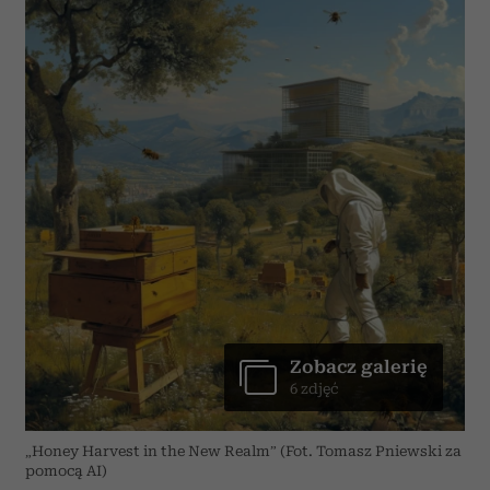
Zobacz galerię
6 zdjęć
„Honey Harvest in the New Realm” (Fot. Tomasz Pniewski za
pomocą AI)