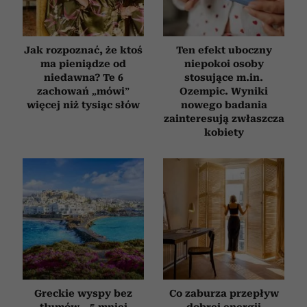
Jak rozpoznać, że ktoś
Ten efekt uboczny
ma pieniądze od
niepokoi osoby
niedawna? Te 6
stosujące m.in.
zachowań „mówi”
Ozempic. Wyniki
więcej niż tysiąc słów
nowego badania
zainteresują zwłaszcza
kobiety
Greckie wyspy bez
Co zaburza przepływ
tłumów – 5 mniej
dobrej energii