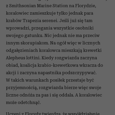
z Smithsonian Marine Station na Florydzie,
koralowiec zamieszkuje tylko jednak para
krabów Trapezia serenei. Jeśli już się tam
wprowadzi, przegania wszystkie osobniki
swojego gatunku. Nic jednak nie ma przeciw
innym skorupiakom. Na ogół więc w licznych
odgałęzieniach koralowca mieszkają krewetki
Alepheus lottini. Kiedy rozgwiazda zaczyna
obiad, koalicja krabio-krewetkowa wkracza do
akcji i zaczyna napastnika podszczypywać.
W takich warunkach posiłek przestaje być
przyjemnością, rozgwiazda bierze więc swoje
liczne odnóża za pas i się oddala. A koralowiec
może odetchnąć.
Uczeni z Florydy twierdzą, że współdziałanie