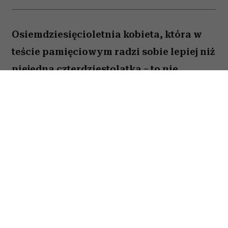
Osiemdziesięcioletnia kobieta, która w
teście pamięciowym radzi sobie lepiej niż
niejedna czterdziestolatka – to nie
wyjątek, lecz zjawisko, które od 25 lat
opisują naukowcy z Northwestern
University. W najnowszej publikacji w
„Alzheimer's & Dementia” zespół ujawnia,
co łączy osoby określane mianem
„superagerów”.
By zakwalifikować się do tego elitarnego grona,
trzeba mieć co najmniej 80 lat i zapamiętać