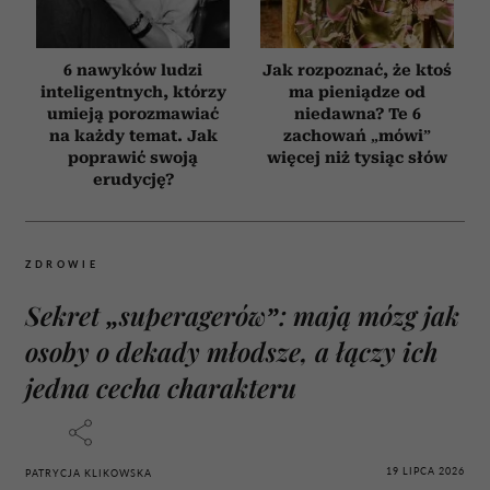
6 nawyków ludzi
Jak rozpoznać, że ktoś
inteligentnych, którzy
ma pieniądze od
umieją porozmawiać
niedawna? Te 6
na każdy temat. Jak
zachowań „mówi”
poprawić swoją
więcej niż tysiąc słów
erudycję?
ZDROWIE
Sekret „superagerów”: mają mózg jak
osoby o dekady młodsze, a łączy ich
jedna cecha charakteru
19 LIPCA 2026
PATRYCJA KLIKOWSKA