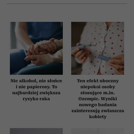
analizować ruch w naszej witrynie. Informacje o tym, jak
korzystasz z naszej witryny, udostępniamy partnerom
społecznościowym, reklamowym i analitycznym.
Partnerzy mogą połączyć te informacje z innymi danymi
otrzymanymi od Ciebie lub uzyskanymi podczas
korzystania z ich usług.
Nie alkohol, nie słońce
Ten efekt uboczny
i nie papierosy. To
niepokoi osoby
najbardziej zwiększa
stosujące m.in.
ryzyko raka
Ozempic. Wyniki
nowego badania
zainteresują zwłaszcza
kobiety