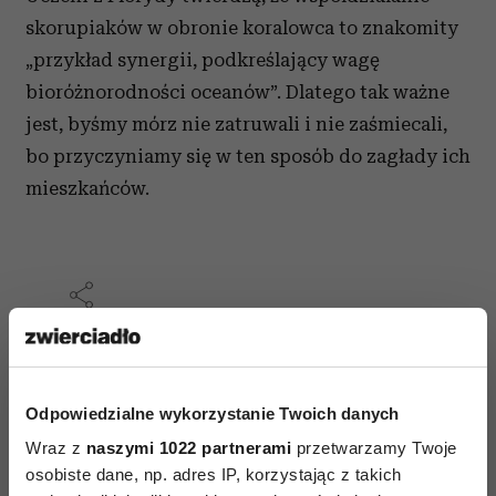
skorupiaków w obronie koralowca to znakomity
„przykład synergii, podkreślający wagę
bioróżnorodności oceanów”. Dlatego tak ważne
jest, byśmy mórz nie zatruwali i nie zaśmiecali,
bo przyczyniamy się w ten sposób do zagłady ich
mieszkańców.
AUTOPROMOCJA
Odpowiedzialne wykorzystanie Twoich danych
Wraz z
naszymi 1022 partnerami
przetwarzamy Twoje
osobiste dane, np. adres IP, korzystając z takich