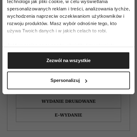
technologii jak pliki cookie, w celu wyświetlania
spersonalizowanych reklam i treści, analizowania tychże,
wychodzenia naprzeciw oczekiwaniom użytkowników i
rozwoju produktów. Masz wybór odnośnie tego, kto
używa Twoich danych i w jakich celach to robi.
Jeśli wyrazisz na to zgodę, chcielibyśmy również:
Gromadzić dane dotyczące Twojej lokalizacji
Zezwól na wszystkie
geograficznej z dokładnością nawet do kilku metrów
Identyfikować Twoje urządzenie, aktywnie
analizując charakteryzującego je zbiory danych
Spersonalizuj
(fingerprinting, czyli wirtualny odcisk palca)
ZAMÓW
Dowiedz się więcej odnośnie tego, jak Twoje osobiste
dane są przetwarzane oraz ustaw własne preferencje w
WYDANIE DRUKOWANE
sekcji szczegółów
. W Deklaracji plików cookie możesz
zmienić lub wycofać swoją zgodę w dowolnej chwili.
E-WYDANIE
Wykorzystujemy pliki cookie do spersonalizowania treści
i reklam, aby oferować funkcje społecznościowe i