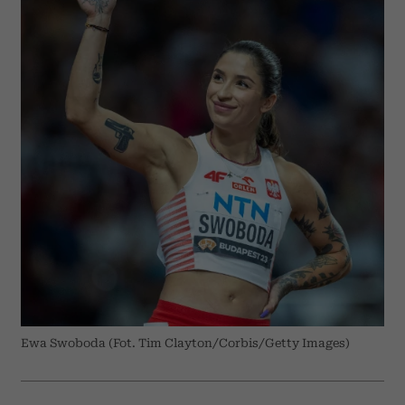
Ewa Swoboda (Fot. Tim Clayton/Corbis/Getty Images)