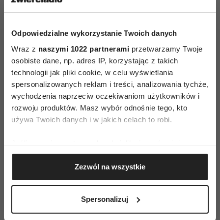
Każdy z nas ma prawo wyrażać siebie na swój
sposób. Thank you Barbie!”
– dodała biegaczka.
Odpowiedzialne wykorzystanie Twoich danych
Wraz z
naszymi 1022 partnerami
przetwarzamy Twoje
Czytaj także
osobiste dane, np. adres IP, korzystając z takich
technologii jak pliki cookie, w celu wyświetlania
spersonalizowanych reklam i treści, analizowania tychże,
wychodzenia naprzeciw oczekiwaniom użytkowników i
rozwoju produktów. Masz wybór odnośnie tego, kto
używa Twoich danych i w jakich celach to robi.
Jeśli wyrazisz na to zgodę, chcielibyśmy również:
Gromadzić dane dotyczące Twojej lokalizacji
Zezwól na wszystkie
geograficznej z dokładnością nawet do kilku metrów
Identyfikować Twoje urządzenie, aktywnie
analizując charakteryzującego je zbiory danych
Spersonalizuj
(fingerprinting, czyli wirtualny odcisk palca)
Dowiedz się więcej odnośnie tego, jak Twoje osobiste