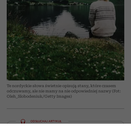
Te nordyckie słowa świetnie opisują stany, które czasem
odczuwamy, ale nie mamy na nie odpowiedniej nazwy (Fot:
Oleh_Slobodeniuk/Getty Images)
ODSŁUCHAJ ARTYKUŁ