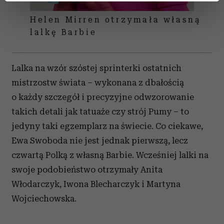
dane są przetwarzane oraz ustaw własne preferencje w
Helen Mirren otrzymała własną
sekcji szczegółów
. W Deklaracji plików cookie możesz
lalkę Barbie
zmienić lub wycofać swoją zgodę w dowolnej chwili.
Wykorzystujemy pliki cookie do spersonalizowania treści
Lalka na wzór szóstej sprinterki ostatnich
i reklam, aby oferować funkcje społecznościowe i
analizować ruch w naszej witrynie. Informacje o tym, jak
mistrzostw świata – wykonana z dbałością
korzystasz z naszej witryny, udostępniamy partnerom
o każdy szczegół i precyzyjne odwzorowanie
społecznościowym, reklamowym i analitycznym.
takich detali jak tatuaże czy strój Pumy – to
Partnerzy mogą połączyć te informacje z innymi danymi
jedyny taki egzemplarz na świecie. Co ciekawe,
otrzymanymi od Ciebie lub uzyskanymi podczas
Ewa Swoboda nie jest jednak pierwszą, lecz
korzystania z ich usług.
czwartą Polką z własną Barbie. Wcześniej lalki na
swoje podobieństwo otrzymały Anita
Włodarczyk, Iwona Blecharczyk i Martyna
Wojciechowska.