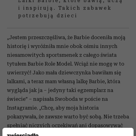
Lalki Barbie, które bawią, uczą
i inspirują. Takich zabawek
potrzebują dzieci
„Jestem przeszczęśliwa, że Barbie doceniła moją
historię i wyróżniła mnie obok ośmiu innych
niesamowitych sportsmenek z całego świata
tytułem Barbie Role Model. Wciąż nie mogę w to
uwierzyć! Jako mała dziewczynka bawiłam się
lalkami, a teraz mam własną lalkę Barbie, która
wygląda jak ja
–
jedyny taki egzemplarz na
świecie”
– napisała Swoboda w poście na
Instagramie.
„Chcę, aby moja historia
pokazywała, że zawsze warto być sobą. Nie trzeba
spełniać niczyich oczekiwań ani dopasowywać
się do narzuconych ram, by osiągać swoje cele.