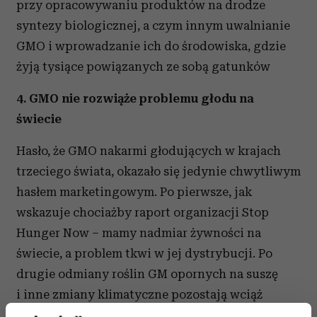
przy opracowywaniu produktów na drodze
syntezy biologicznej, a czym innym uwalnianie
GMO i wprowadzanie ich do środowiska, gdzie
żyją tysiące powiązanych ze sobą gatunków
4. GMO nie rozwiąże problemu głodu na
świecie
Hasło, że GMO nakarmi głodujących w krajach
trzeciego świata, okazało się jedynie chwytliwym
hasłem marketingowym. Po pierwsze, jak
wskazuje chociażby raport organizacji Stop
Hunger Now – mamy nadmiar żywności na
świecie, a problem tkwi w jej dystrybucji. Po
drugie odmiany roślin GM opornych na suszę
i inne zmiany klimatyczne pozostają wciąż
w sferze badań laboratoryjnych.