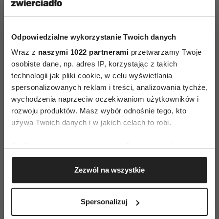
Odpowiedzialne wykorzystanie Twoich danych
Dowiedz się jak chronić się
Wraz z
naszymi 1022 partnerami
przetwarzamy Twoje
przed GMO
osobiste dane, np. adres IP, korzystając z takich
technologii jak pliki cookie, w celu wyświetlania
spersonalizowanych reklam i treści, analizowania tychże,
wychodzenia naprzeciw oczekiwaniom użytkowników i
5. Nie ma dowodów na to, że GMO jest
rozwoju produktów. Masz wybór odnośnie tego, kto
bezpieczne
używa Twoich danych i w jakich celach to robi.
Brakuje niezależnych badań nad
Jeśli wyrazisz na to zgodę, chcielibyśmy również:
bezpieczeństwem GMO dla środowiska
Gromadzić dane dotyczące Twojej lokalizacji
naturalnego oraz zdrowia ludzi.
Zezwól na wszystkie
geograficznej z dokładnością nawet do kilku metrów
Przedsiębiorstwa wytwarzające nasiona jawnie
Identyfikować Twoje urządzenie, aktywnie
zabroniły użycia swoich GM nasion do
analizując charakteryzującego je zbiory danych
Spersonalizuj
jakichkolwiek niezależnych badań. Naukowcy
(fingerprinting, czyli wirtualny odcisk palca)