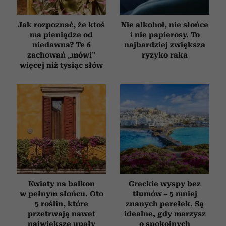
Jak rozpoznać, że ktoś
Nie alkohol, nie słońce
ma pieniądze od
i nie papierosy. To
niedawna? Te 6
najbardziej zwiększa
zachowań „mówi”
ryzyko raka
więcej niż tysiąc słów
Kwiaty na balkon
Greckie wyspy bez
w pełnym słońcu. Oto
tłumów – 5 mniej
5 roślin, które
znanych perełek. Są
przetrwają nawet
idealne, gdy marzysz
największe upały
o spokojnych