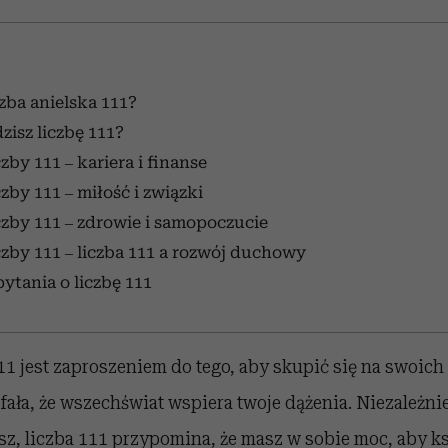
czba anielska 111?
zisz liczbę 111?
zby 111 – kariera i finanse
zby 111 – miłość i związki
czby 111 – zdrowie i samopoczucie
czby 111 – liczba 111 a rozwój duchowy
pytania o liczbę 111
1 jest zaproszeniem do tego, aby skupić się na swoich 
ufała, że wszechświat wspiera twoje dążenia. Niezależnie
esz, liczba 111 przypomina, że masz w sobie moc, aby k