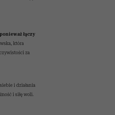
 ponieważ łączy
wska, która
czywistości za
iebie i działania
ość i siłę woli.