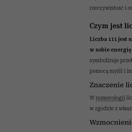
rzeczywistość i o
Czym jest li
Liczba 111 jest
w sobie energię 
symbolizuje prze
pomocą myśli i in
Znaczenie li
W
numerologii
li
w zgodzie z własn
Wzmocnienie