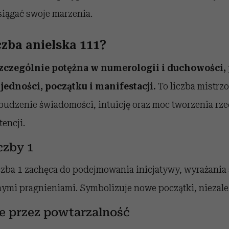
siągać swoje marzenia.
czba anielska 111?
 szczególnie potężna w numerologii i duchowości,
jedności, początku i manifestacji.
To liczba mistrzo
budzenie świadomości, intuicję oraz moc tworzenia rze
tencji.
czby 1
czba 1 zachęca do podejmowania inicjatywy, wyrażania s
ymi pragnieniami. Symbolizuje nowe początki, niezależn
 przez powtarzalność