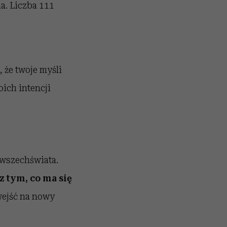
na. Liczba 111
 że twoje myśli
oich intencji
 wszechświata.
 tym, co ma się
wejść na nowy