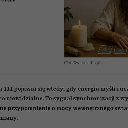
 5,
powinien znać odpowiedź
Wiemy, gdzie go kupić
Miller s. 5, odc. 6]
weterynarz”
osób, które biorą na s
sezon jesień–zima 2
dużo
(Fot. Zwierciadlo.pl)
a 111 pojawia się wtedy, gdy energia myśli i u
 co niewidzialne. To sygnał synchronizacji z 
lne przypomnienie o mocy wewnętrznego światł
miany.