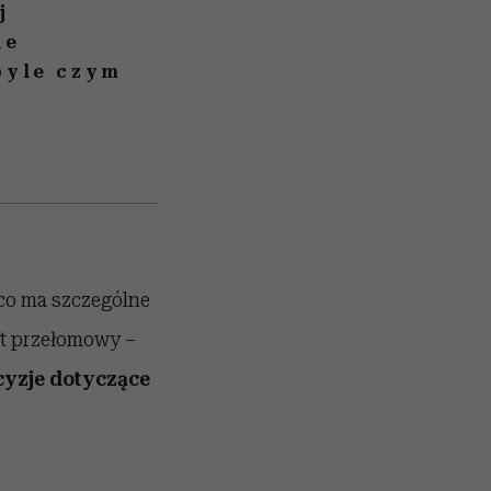
j
ne
 byle czym
 co ma szczególne
t przełomowy –
ecyzje dotyczące