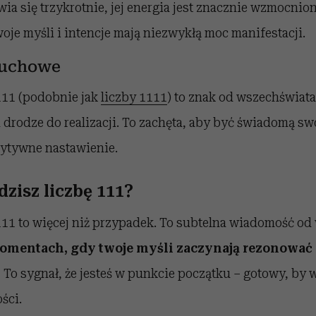
wia się trzykrotnie, jej energia jest znacznie wzmocnio
oje myśli i intencje mają niezwykłą moc manifestacji.
duchowe
111 (podobnie jak
liczby 1111
) to znak od wszechświata,
a drodze do realizacji. To zachęta, aby być świadomą sw
ytywne nastawienie.
zisz liczbę 111?
111 to więcej niż przypadek. To subtelna wiadomość od
omentach, gdy twoje myśli zaczynają rezonować z
.
To sygnał, że jesteś w punkcie początku – gotowy, by 
ści.