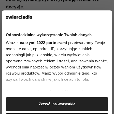
decyzje.
Zachęta do działania
1313 sugeruje, że nadszedł czas, by wprowadzić
Odpowiedzialne wykorzystanie Twoich danych
zmiany. Nawet jeśli pojawiają się przeszkody –
wytrwałość i autentyczność prowadzą do
Wraz z
naszymi 1022 partnerami
przetwarzamy Twoje
osobiste dane, np. adres IP, korzystając z takich
sukcesu.
technologii jak pliki cookie, w celu wyświetlania
Obecność aniołów
spersonalizowanych reklam i treści, analizowania tychże,
wychodzenia naprzeciw oczekiwaniom użytkowników i
Ta liczba wskazuje na obecność opiekunów
rozwoju produktów. Masz wybór odnośnie tego, kto
duchowych, którzy wspierają i chronią
używa Twoich danych i w jakich celach to robi.
w procesie życiowych decyzji.
Jeśli wyrazisz na to zgodę, chcielibyśmy również:
Zaufanie do własnej drogi
Gromadzić dane dotyczące Twojej lokalizacji
Zezwól na wszystkie
geograficznej z dokładnością nawet do kilku metrów
1313 to przypomnienie, że każdy krok – nawet
Identyfikować Twoje urządzenie, aktywnie