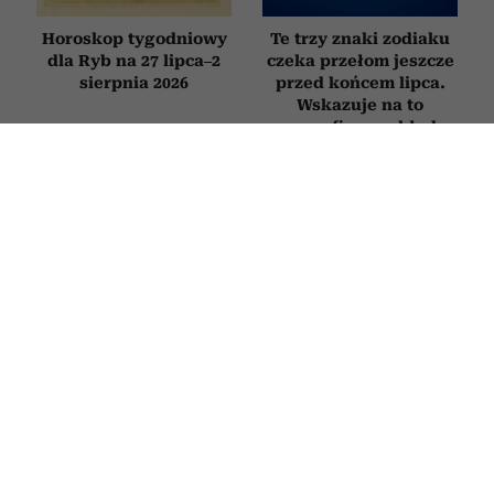
Horoskop tygodniowy
Te trzy znaki zodiaku
dla Ryb na 27 lipca–2
czeka przełom jeszcze
sierpnia 2026
przed końcem lipca.
Wskazuje na to
specyficzny układ
planet
Horoskop na sierpień
Horoskop tygodniowy
2026 dla wszystkich
dla Byka na 27 lipca–2
znaków. Miesiąc
sierpnia 2026
przełomów