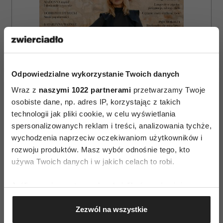
Odpowiedzialne wykorzystanie Twoich danych
Wraz z
naszymi 1022 partnerami
przetwarzamy Twoje
osobiste dane, np. adres IP, korzystając z takich
technologii jak pliki cookie, w celu wyświetlania
spersonalizowanych reklam i treści, analizowania tychże,
wychodzenia naprzeciw oczekiwaniom użytkowników i
rozwoju produktów. Masz wybór odnośnie tego, kto
używa Twoich danych i w jakich celach to robi.
ZAMÓW
WYDANIE DRUKOWANE
Jeśli wyrazisz na to zgodę, chcielibyśmy również:
Gromadzić dane dotyczące Twojej lokalizacji
E-WYDANIE
Zezwól na wszystkie
geograficznej z dokładnością nawet do kilku metrów
Identyfikować Twoje urządzenie, aktywnie