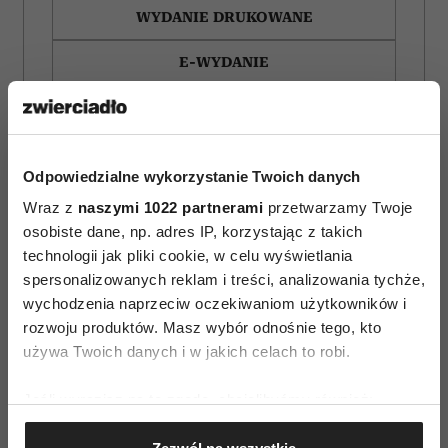
WYDANIE DRUKOWANE
E-WYDANIE
Odpowiedzialne wykorzystanie Twoich danych
Wraz z
naszymi 1022 partnerami
przetwarzamy Twoje
osobiste dane, np. adres IP, korzystając z takich
technologii jak pliki cookie, w celu wyświetlania
spersonalizowanych reklam i treści, analizowania tychże,
wychodzenia naprzeciw oczekiwaniom użytkowników i
rozwoju produktów. Masz wybór odnośnie tego, kto
używa Twoich danych i w jakich celach to robi.
Jeśli wyrazisz na to zgodę, chcielibyśmy również:
Filmy, które otwierają
Novak Djoković
oczy. 10 historii, po
zdradził, co mówi
Gromadzić dane dotyczące Twojej lokalizacji
których inaczej
dzieciom, gdy się