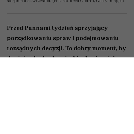
sierpnia a 22 września. (Fot. Fototeca Gilardi/Getty Images)
Przed Pannami tydzień sprzyjający
porządkowaniu spraw i podejmowaniu
rozsądnych decyzji. To dobry moment, by
dopiąć zaległe obowiązki, ale również
zastanowić się, które z nich naprawdę są
warte twojej energii. Nie wszystko musisz
zrobić od razu. Sprawdź, co gwiazdy
przygotowały dla Panny na okres od 27
lipca do 2 sierpnia 2026 roku.