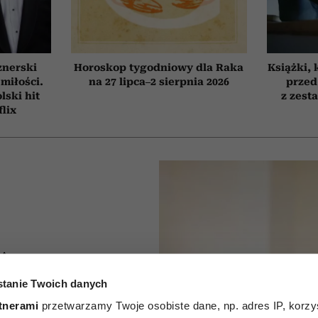
znerski
Horoskop tygodniowy dla Raka
Książki, 
 miłości.
na 27 lipca–2 sierpnia 2026
przed
ski hit
z zest
flix
IA
tanie Twoich danych
 zdjęcia
tnerami
przetwarzamy Twoje osobiste dane, np. adres IP, korzys