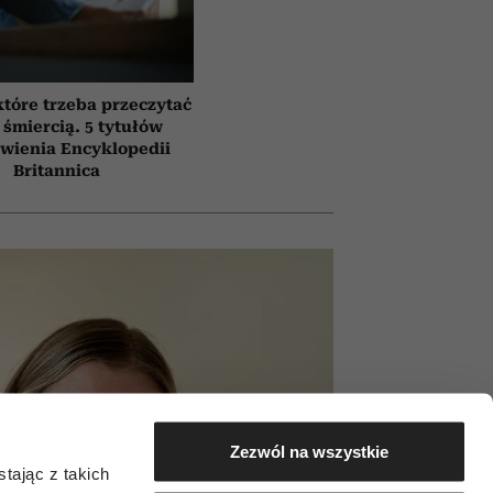
które trzeba przeczytać
 śmiercią. 5 tytułów
awienia Encyklopedii
Britannica
Zezwól na wszystkie
tając z takich