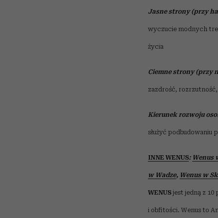
Jasne strony (przy h
wyczucie modnych trend
życia
Ciemne strony (przy 
zazdrość, rozrzutność,
Kierunek rozwoju oso
służyć podbudowaniu p
INNE WENUS
:
Wenus w
w Wadze
,
Wenus w Sk
WENUS
jest jedną z 10
i obfitości. Wenus to A