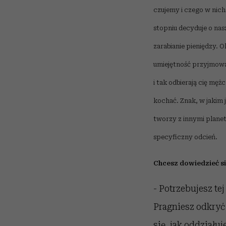
czujemy i czego w nich
stopniu decyduje o nasz
zarabianie pieniędzy. O
umiejętność przyjmowan
i tak odbierają cię męż
kochać. Znak, w jakim 
tworzy z innymi planet
specyficzny odcień.
Chcesz dowiedzieć si
- Potrzebujesz te
Pragniesz odkryć p
się, jak oddziału