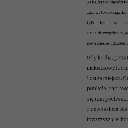
Jaka jest w miłości W
zachwytów, wciąż domag
tylko - bycie kochaną, 
Czuje się wyjątkowo, gd
neutralne, jej udziałem 
Gdy kocha, potra
małostkowy lub sk
i czułe miejsca. 
punkcie, naprawd
się nim pochwalić
z pewną dozą eks
towarzyszą jej ko