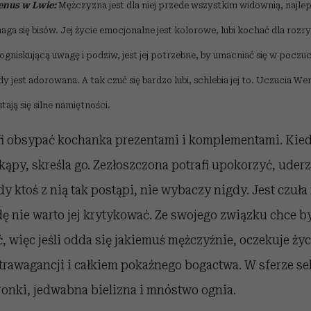
enus w Lwie:
Mężczyzna jest dla niej przede wszystkim widownią, najlepi
a się bisów. Jej życie emocjonalne jest kolorowe, lubi kochać dla rozryw
ogniskującą uwagę i podziw, jest jej potrzebne, by umacniać się w poczuc
y jest adorowana. A tak czuć się bardzo lubi, schlebia jej to. Uczucia We
stają się silne namiętności.
fi obsypać kochanka prezentami i komplementami. Kied
ąpy, skreśla go. Zezłoszczona potrafi upokorzyć, uder
Gdy ktoś z nią tak postąpi, nie wybaczy nigdy. Jest czuł
ę nie warto jej krytykować. Ze swojego związku chce 
, więc jeśli odda się jakiemuś mężczyźnie, oczekuje ży
trawagancji i całkiem pokaźnego bogactwa. W sferze se
ronki, jedwabna bielizna i mnóstwo ognia.