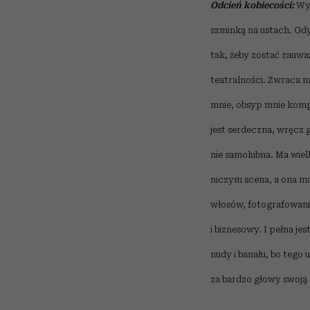
Odcień kobiecości:
Wyg
szminką na ustach. Gdyb
tak, żeby zostać zauwa
teatralności. Zwraca na
mnie, obsyp mnie kompl
jest serdeczna, wręcz 
nie samolubna. Ma wielk
niczym scena, a ona m
włosów, fotografowaniu,
i biznesowy. I pełna je
nudy i banału, bo tego u
za bardzo głowy swoją os