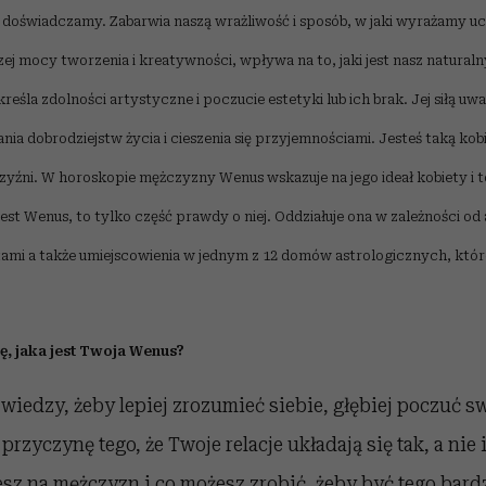
 doświadczamy. Zabarwia naszą wrażliwość i sposób, w jaki wyrażamy u
ej mocy tworzenia i kreatywności, wpływa na to, jaki jest nasz naturaln
kreśla zdolności artystyczne i poczucie estetyki lub ich brak. Jej siłą u
ia dobrodziejstw życia i cieszenia się przyjemnościami. Jesteś taką kob
czyźni. W horoskopie mężczyzny Wenus wskazuje na jego ideał kobiety i to
jest Wenus, to tylko część prawdy o niej. Oddziałuje ona w zależności od
ami a także umiejscowienia w jednym z 12 domów astrologicznych, które
ę, jaka jest Twoja Wenus?
j wiedzy, żeby lepiej zrozumieć siebie, głębiej poczuć s
rzyczynę tego, że Twoje relacje układają się tak, a nie 
jesz na mężczyzn i co możesz zrobić, żeby być tego bard