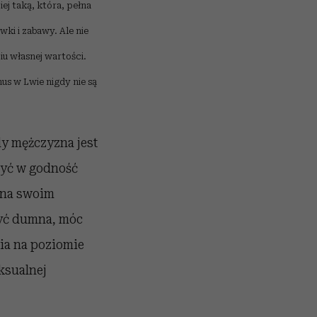
ej taką, która, pełna
ki i zabawy. Ale nie
iu własnej wartości.
nus w Lwie nigdy nie są
y mężczyzna jest
zyć w godność
a na swoim
być dumna, móc
cia na poziomie
ksualnej