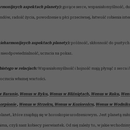
armonijnych aspektach planety):
gorące serce, wspaniałomyślność, du
ów, radość życia, powodzenie u płci przeciwnej, łatwość robienia int
nieharmonijnych aspektach planety):
próżność, skłonność do pustych
 nieodpowiedzialność, uczucia na pokaz.
bistego w relacjach:
Wspaniałomyślność i hojność mają płynąć z serca i 
oczucia własnej wartości.
 Baranie
,
Wenus w Byku
,
Wenus w Bliźniętach
,
Wenus w Raku
,
Wenu
orpionie
,
Wenus w Strzelcu,
Wenus w Koziorożcu
,
Wenus w Wodnik
 planet, które znajdują się w horoskopie urodzeniowym. Jest planetą mił
nima, czyli nasz kobiecy pierwiastek. Od niej zależy to, w jakie wchodzimy 