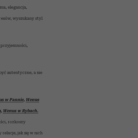
ma, elegancja,
eresów, wyszukany styl
 przyjemności,
być autentyczne, a nie
s w Pannie
,
Wenus
u
,
Wenus w Rybach.
ości, rozkoszy
relacje, jak się w nich