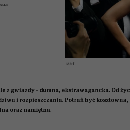
edź
 5,
j
Wiemy, gdzie go kupić
mogą zrobić rodzice
Miller s. 5, odc. 6]
sezon jesień–zima 2
niż się wydaje
WSKA
123rf
le z gwiazdy - dumna, ekstrawagancka. Od życ
iwu i rozpieszczania. Potrafi być kosztowna, a
na oraz namiętna.