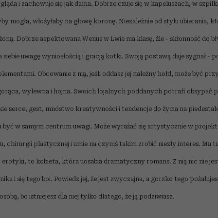
ląda i zachowuje się jak dama. Dobrze czuje się w kapeluszach, w szpil
y mogła, włożyłaby na głowę koronę. Niezależnie od stylu ubierania, któr
żoną. Dobrze aspektowana Wenus w Lwie ma klasę, źle - skłonność do bł
 siebie uwagę wyniosłością i gracją kotki. Swoją postawą daje sygnał - p
ementami. Obcowanie z nią, jeśli oddasz jej należny hołd, może być pr
gorąca, wylewna i hojna. Swoich lojalnych poddanych potrafi obsypać 
ie serce, gest, mnóstwo kreatywności i tendencje do życia na piedestale. 
a być w samym centrum uwagi. Może wyrażać się artystycznie w projekto
 chirurgii plastycznej i umie na czymś takim zrobić niezły interes. Ma t
st erotyki, to kobieta, która uosabia dramatyczny romans. Z nią nic nie je
nika i się tego boi. Powiedz jej, że jest zwyczajna, a gorzko tego pożałujes
obą, bo istniejesz dla niej tylko dlatego, że ją podziwiasz.