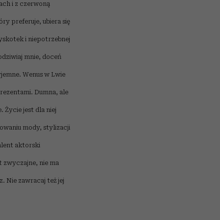
kach i z czerwoną
y preferuje, ubiera się
yskotek i niepotrzebnej
odziwiaj mnie, doceń
zyjemne. Wenus w Lwie
prezentami. Dumna, ale
Życie jest dla niej
waniu mody, stylizacji
alent aktorski
st zwyczajne, nie ma
z. Nie zawracaj też jej