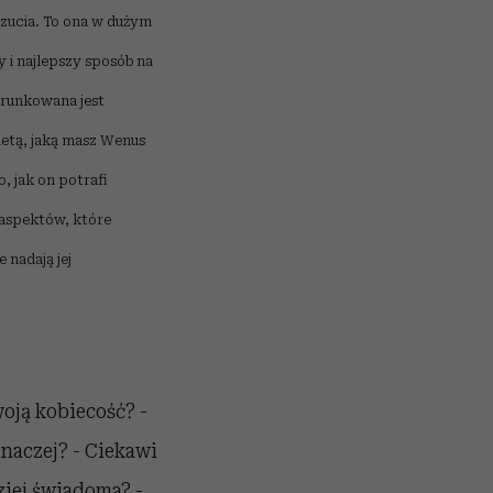
czucia. To ona w dużym
y i najlepszy sposób na
warunkowana jest
ietą, jaką masz Wenus
, jak on potrafi
 aspektów, które
 nadają jej
woją kobiecość? -
inaczej? - Ciekawi
ziej świadoma? -