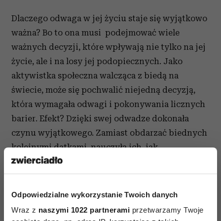
Dlaczego odwaga w jej życiu staje się wyjątkowo
ważna? Bo to ona musi podejmować wiele
ważnych decyzji, które wpływają nie tylko na jej
życie, ale i na losy jej podopiecznych. Jako
aktywistka społeczna walcząca z biedą na
świecie, może się pochwalić niejedną decyzją,
która wymagała odwagi i pokonywania licznych
barier. Efekt? Dzięki swej odwadze dokonała
czynu wyjątkowego. Zamiast obdarzać biednych
kolejnymi datkami, nauczyła ich, jak
samodzielnie na siebie zarabiać. Jej odwaga
sprawiła, że odchodząc od utartych schematów
dała wielu ludziom szansę na rozpoczęcie
Odpowiedzialne wykorzystanie Twoich danych
nowego, lepszego i samodzielnego życia.
Wraz z
naszymi 1022 partnerami
przetwarzamy Twoje