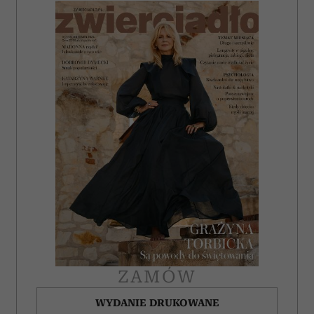
i reklam, aby oferować funkcje społecznościowe i
analizować ruch w naszej witrynie. Informacje o tym, jak
korzystasz z naszej witryny, udostępniamy partnerom
społecznościowym, reklamowym i analitycznym.
Partnerzy mogą połączyć te informacje z innymi danymi
otrzymanymi od Ciebie lub uzyskanymi podczas
korzystania z ich usług.
ZAMÓW
WYDANIE DRUKOWANE