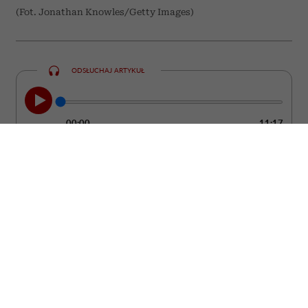
(Fot. Jonathan Knowles/Getty Images)
ODSŁUCHAJ ARTYKUŁ
00:00
11:17
Nie zawsze łatwo zauważyć moment, w
którym partner przestaje kochać. Zwykle
nie dzieje się to z dnia na dzień. Częściej
pojawiają się drobne zmiany w jego
zachowaniu, które z czasem zaczynają