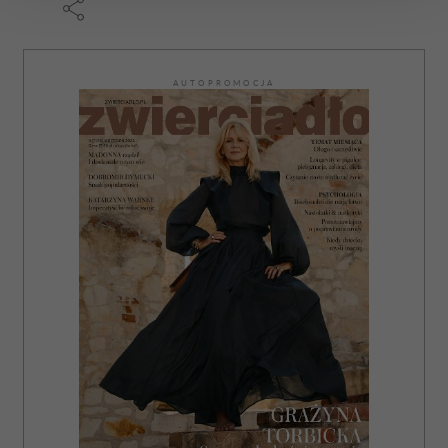
Wykorzystujemy pliki cookie do spersonalizowania treści
i reklam, aby oferować funkcje społecznościowe i
AUTOPROMOCJA
analizować ruch w naszej witrynie. Informacje o tym, jak
korzystasz z naszej witryny, udostępniamy partnerom
społecznościowym, reklamowym i analitycznym.
Partnerzy mogą połączyć te informacje z innymi danymi
otrzymanymi od Ciebie lub uzyskanymi podczas
korzystania z ich usług.