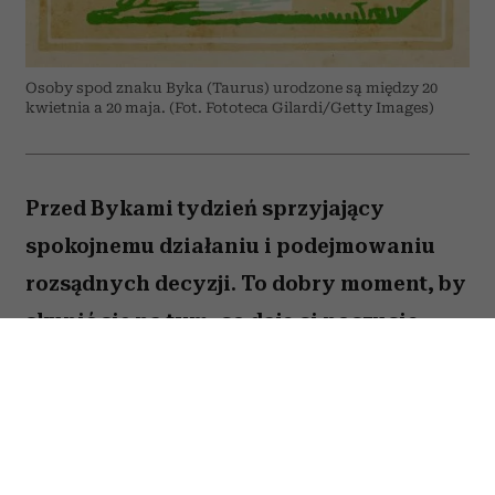
Osoby spod znaku Byka (Taurus) urodzone są między 20
kwietnia a 20 maja. (Fot. Fototeca Gilardi/Getty Images)
Przed Bykami tydzień sprzyjający
spokojnemu działaniu i podejmowaniu
rozsądnych decyzji. To dobry moment, by
skupić się na tym, co daje ci poczucie
stabilności i bezpieczeństwa. Choć wokół
może dziać się wiele, największe korzyści
przyniesie konsekwencja i cierpliwość.
Sprawdź, co gwiazdy przygotowały dla