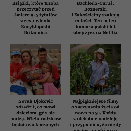
Książki, które trzeba
Bachleda-Curuś,
przeczytać przed
Roznerski
śmiercią. 5 tytułów
i Zakościelny szukają
z zestawienia
miłości. Ten pełen
Encyklopedii
humoru polski hit
Britannica
obejrzysz na Netflix
Novak Djoković
Najpiękniejsze filmy
zdradził, co mówi
o zaczynaniu życia od
dzieciom, gdy się
nowa po 50. Każdy
nudzą. Wielu rodziców
z nich daje nadzieję
będzie zaskoczonych
i przypomina, że nigdy
nie jest za późno na