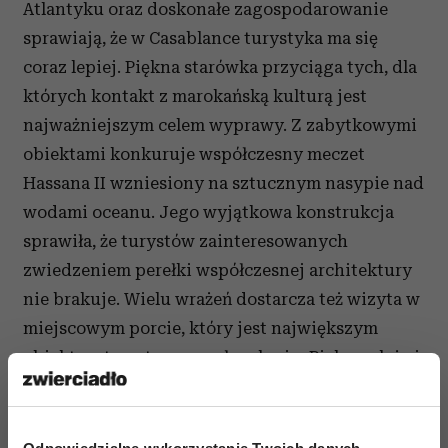
Atlantyku oraz doskonałe zagospodarowanie
sprawiają, że w Casablance turystyka ma się
coraz lepiej. Piękna starówka przyciąga tych, dla
których kontakt z marokańską kulturą jest
najważniejszym celem wyprawy. Z zabytkowymi
obiektami konkuruje współczesny meczet
Hassana II wzniesiony na sztucznym nasypie nad
wodami oceanu. Jego wyjątkowa konstrukcja
sprawiła, że turystów zainteresowanych
zwiedzeniem perełki współczesnej architektury
nie brakuje. Wielu wrażeń dostarcza też wizyta w
miejscowym porcie, który jest największym
obiektem tego typu w całym kraju. Piękne plaże i
walory wypoczynkowe sprawiają, że w
Casablance można też doskonale odpocząć i
cieszyć się zabawą na najwyższym poziomie.