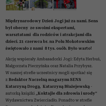
Międzynarodowy Dzień Jogi już za nami. Sens
był obecny ze swoimi ekspertami,
warsztatami dla rodziców i atrakcjami dla
dzieci. 21 czerwca br. na Polu Mokotowskim
świętowało z nami 8 tys. osób. Było warto!
Akcję wspierały Ambasadorki Jogi: Edyta Herbuś,
Małgorzata Pieczyńska oraz Natalia Przybysz.
W naszej strefie uczestnicy mogli spotkać się
z
Redaktor Naczelną magazynu SENS
Katarzyną Drogą
,
Katarzyną Błażejewską
-
autorką książki
„Koktajle dla zdrowia i urody”
Wydawnictwa Zwierciadło. Ponadto w strefie