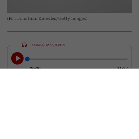
(Fot. Jonathan Knowles/Getty Images)
ODSŁUCHAJ ARTYKUŁ
00:00
11:17
Nie zawsze łatwo zauważyć moment, w
którym partner przestaje kochać. Zwykle
nie dzieje się to z dnia na dzień. Częściej
pojawiają się drobne zmiany w jego