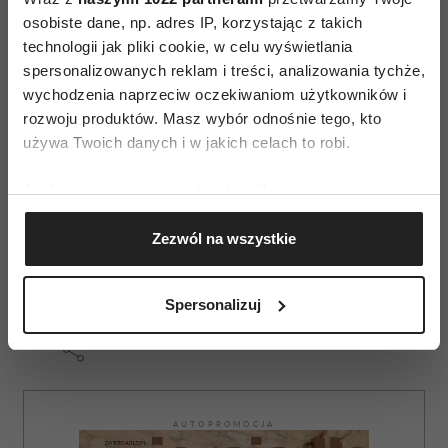
Szkół Jogi, Indyjsko-Polska Izba Gospodarcza
osobiste dane, np. adres IP, korzystając z takich
technologii jak pliki cookie, w celu wyświetlania
oraz Fundacja Art Of Living Polska. Do
spersonalizowanych reklam i treści, analizowania tychże,
zobaczenia za rok.
wychodzenia naprzeciw oczekiwaniom użytkowników i
rozwoju produktów. Masz wybór odnośnie tego, kto
używa Twoich danych i w jakich celach to robi.
Jeśli wyrazisz na to zgodę, chcielibyśmy również:
Gromadzić dane dotyczące Twojej lokalizacji
Zezwól na wszystkie
geograficznej z dokładnością nawet do kilku metrów
Identyfikować Twoje urządzenie, aktywnie
analizując charakteryzującego je zbiory danych
Spersonalizuj
(fingerprinting, czyli wirtualny odcisk palca)
Dowiedz się więcej odnośnie tego, jak Twoje osobiste
dane są przetwarzane oraz ustaw własne preferencje w
sekcji szczegółów
. W Deklaracji plików cookie możesz
zmienić lub wycofać swoją zgodę w dowolnej chwili.
AUTOPROMOCJA