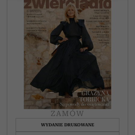
Wykorzystujemy pliki cookie do spersonalizowania treści
i reklam, aby oferować funkcje społecznościowe i
analizować ruch w naszej witrynie. Informacje o tym, jak
korzystasz z naszej witryny, udostępniamy partnerom
społecznościowym, reklamowym i analitycznym.
Partnerzy mogą połączyć te informacje z innymi danymi
otrzymanymi od Ciebie lub uzyskanymi podczas
korzystania z ich usług.
ZAMÓW
WYDANIE DRUKOWANE