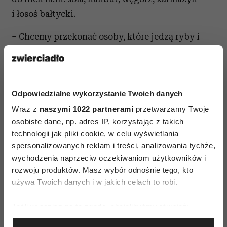
i łosoś bałtycki.
– Chcemy przekonać osoby, które jedzą ryby i
owoce morza, aby wybierały gatunki, których
połowy nie stanowią zagrożenia dla środowiska –
mówi Olga Sarna z Fundacji WWF Polska. –
Odpowiedzialne wykorzystanie Twoich danych
Zasoby morskie są nadmiernie eksploatowane, a
Wraz z
zagrożone gatunki potrzebują czasu na
naszymi 1022 partnerami
przetwarzamy Twoje
osobiste dane, np. adres IP, korzystając z takich
odbudowę swoich stad. Dlatego należy przez
technologii jak pliki cookie, w celu wyświetlania
jakiś czas ograniczyć ich połowy, kupowanie i
spersonalizowanych reklam i treści, analizowania tychże,
jedzenie, aby umożliwić ich odbudowę, co
wychodzenia naprzeciw oczekiwaniom użytkowników i
pozwoli naszym dzieciom i wnukom cieszyć się
rozwoju produktów. Masz wybór odnośnie tego, kto
używa Twoich danych i w jakich celach to robi.
ich smakiem.
Informację na temat tego, jakie ryby i owoce
Jeśli wyrazisz na to zgodę, chcielibyśmy również:
morza wybierać znalazły się w poradniku „Jaka
Gromadzić dane dotyczące Twojej lokalizacji