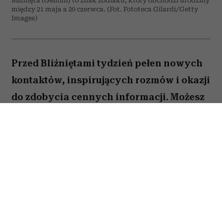
Bliźnięta (Gemini) to znak zodiaku, który obchodzi urodziny
między 21 maja a 20 czerwca. (Fot. Fototeca Gilardi/Getty
Images)
Przed Bliźniętami tydzień pełen nowych
kontaktów, inspirujących rozmów i okazji
do zdobycia cennych informacji. Możesz
odnieść wrażenie, że wiele spraw
zaczyna układać się na twoją korzyść,
jeśli tylko odważysz się wyjść z
inicjatywą.
Spis treści: