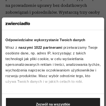
na prowadzenie uprawy bez dodatkowych
zobowiązań i pośredników. Wystarczą trzy osoby
zamawiające, by raz w tygodniu mieć w kuchni
zapas ultraświeżych ekologicznych produktów
(warzywa z najmodniejszym jarmużem
i topinamburem na czele, nabiał, pieczywo,
Odpowiedzialne wykorzystanie Twoich danych
przetwory, mąki i makarony) i nie płacić za ich
Wraz z
naszymi 1022 partnerami
przetwarzamy Twoje
osobiste dane, np. adres IP, korzystając z takich
dostawę. Aneta i Patrycja dobrze wiedzą, że tak
technologii jak pliki cookie, w celu wyświetlania
radykalnej rewolucji w odżywianiu nie da się
spersonalizowanych reklam i treści, analizowania tychże,
przeprowadzić bez zmiany sposobu dystrybucji
wychodzenia naprzeciw oczekiwaniom użytkowników i
jedzenia, dlatego zachęcają do wspólnego
rozwoju produktów. Masz wybór odnośnie tego, kto
zakładania lokalnych punktów odbioru,
używa Twoich danych i w jakich celach to robi.
w których sąsiedzi mogą odbierać ekologiczne
Jeśli wyrazisz na to zgodę, chcielibyśmy również:
produkty od okolicznych rolników. Chętnie
Gromadzić dane dotyczące Twojej lokalizacji
dzielą się własnym doświadczeniem w tej materii
Zezwól na wszystkie
geograficznej z dokładnością nawet do kilku metrów