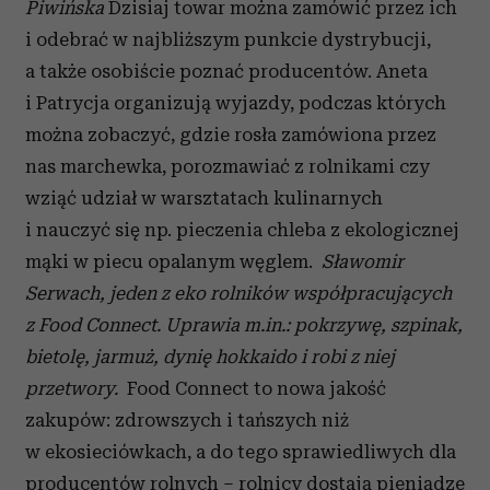
Piwińska
Dzisiaj towar można zamówić przez ich
i odebrać w najbliższym punkcie dystrybucji,
a także osobiście poznać producentów. Aneta
i Patrycja organizują wyjazdy, podczas których
można zobaczyć, gdzie rosła zamówiona przez
nas marchewka, porozmawiać z rolnikami czy
wziąć udział w warsztatach kulinarnych
i nauczyć się np. pieczenia chleba z ekologicznej
mąki w piecu opalanym węglem.
Sławomir
Serwach, jeden z eko rolników współpracujących
z Food Connect. Uprawia m.in.: pokrzywę, szpinak,
bietolę, jarmuż, dynię hokkaido i robi z niej
przetwory.
Food Connect to nowa jakość
zakupów: zdrowszych i tańszych niż
w ekosieciówkach, a do tego sprawiedliwych dla
producentów rolnych – rolnicy dostają pieniądze