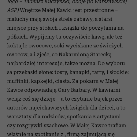
logo – Tadeusz Kuczyński, oboje po warszawskiej
ASP)
Wnętrze Małej Kawki jest przestronne –
maluchy mają swoją strefę zabawy, a starsi –
miejsce przy stołach i książki do poczytania na
półkach. Wypijemy tu oczywiście kawę, ale też
koktajle owocowe, soki wyciskane ze świeżych
owoców, a i zjeść, co Nakarmioną Starecką
najbardziej interesuje, także można. Do wyboru
są przekąski słone: tosty, kanapki, tarty, i słodkie:
muffinki, kapkejki, ciasta. Za pokarm w Małej
Kawce odpowiadają Gary Barbary. W kawiarni
wciąż coś się dzieje – a to czytanie bajek przez
autorów najciekawszych książek dla dzieci, a to
warsztaty dla rodziców, spotkania z artystami
czy rozgrywki szachowe. W Małej Kawce trafiam
właśnie na spotkanie z , firmą zajmującą się