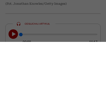
(Fot. Jonathan Knowles/Getty Images)
ODSŁUCHAJ ARTYKUŁ
00:00
11:17
Nie zawsze łatwo zauważyć moment, w
którym partner przestaje kochać. Zwykle
nie dzieje się to z dnia na dzień. Częściej
pojawiają się drobne zmiany w jego
zachowaniu, które z czasem zaczynają