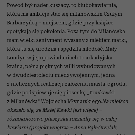
Powód był nader kuszący. to klubokawiarnia,
która ma ambicje stać się milanowskim Czułym
Barbarzyńcą – miejscem, gdzie przy książce
spotykają się pokolenia. Poza tym do Milanówka
mam wielki sentyment wyssany z mlekiem matki,
która tu się urodziła i spędziła młodość. Mały
Londyn w jej opowiadaniach to arkadyjska
kraina, pełna pięknych willi wybudowanych
w dwudziestoleciu międzywojennym, jedna
z nielicznych realizacji założenia miasta-ogrodu,
gdzie podśpiewuje się piosenkę „Truskawki
z Milanówka” Wojciecha Młynarskiego.
Na miejscu
okazało się, że Małej Kawki jest więcej –
różnokolorowe ptaszyska rozsiadły się w całej
kawiarni (projekt wnętrza – Anna Bąk-Grzelak,