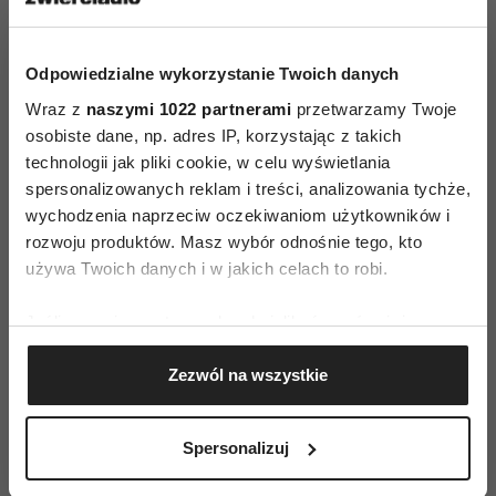
Stolikach. Sprawdźcie wersję !
fot.:Małgosia
Minta/ , mat. promocyjne FB, 123rf
12 Stolików,
ul. Krucza 16/22, Warszawa Cafe 6/12, ul. Żurawia
Odpowiedzialne wykorzystanie Twoich danych
6/12, Warszawa
Wraz z
naszymi 1022 partnerami
przetwarzamy Twoje
osobiste dane, np. adres IP, korzystając z takich
technologii jak pliki cookie, w celu wyświetlania
spersonalizowanych reklam i treści, analizowania tychże,
wychodzenia naprzeciw oczekiwaniom użytkowników i
rozwoju produktów. Masz wybór odnośnie tego, kto
używa Twoich danych i w jakich celach to robi.
AUTOPROMOCJA
Jeśli wyrazisz na to zgodę, chcielibyśmy również:
Gromadzić dane dotyczące Twojej lokalizacji
Zezwól na wszystkie
geograficznej z dokładnością nawet do kilku metrów
Identyfikować Twoje urządzenie, aktywnie
analizując charakteryzującego je zbiory danych
Spersonalizuj
(fingerprinting, czyli wirtualny odcisk palca)
Dowiedz się więcej odnośnie tego, jak Twoje osobiste