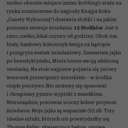
modne obecnie miejsce (mimo krótkiego stażu na
rynku nominowane do nagrody Knajpa Roku
„Gazety Wyborczej”) dostawia stoliki i na jakim
poziomie serwuje śniadania.
12 Stolików
Jest 9
rano, rześko, lokal czynny od godziny. Obok nas
biały, bankowy kołnierzyk śmiga na laptopie
i przegryza zestaw śniadaniowy. Zamawiam jajka
po benedyktyńsku, Minta bierze swoją ulubioną
owsiankę. Na stole najpierw pojawia się jutowy
woreczek przewiązany sznurkiem – w środku
ciepłe pieczywo. Nie możemy się opanować
i chrupiemy pyszne wypieki z masełkiem.
Nierozsądnie, ponieważ uroczy kelner przynosi
śniadanie. Moje jajka są wspaniałe (25 zł). Trzy
idealne sztuki, których nie powstydziłby się
Thomas Keller, skwierczący bekon, razowe