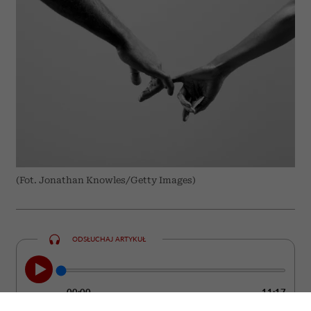
(Fot. Jonathan Knowles/Getty Images)
ODSŁUCHAJ ARTYKUŁ
00:00
11:17