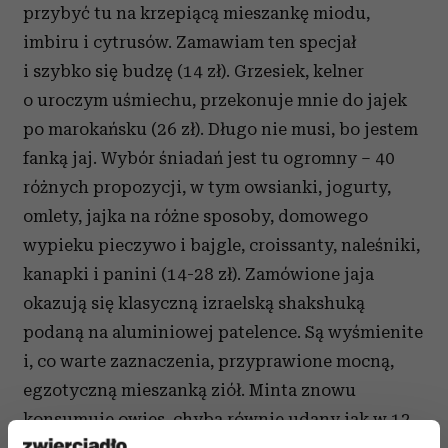
przybyć tu na krzepiącą mieszankę miodu,
imbiru i cytrusów. Zamawiam ten specjał
i szybko się budzę (14 zł). Grzesiek, kelner
o uroczym uśmiechu, przekonuje mnie do jajek
po marokańsku (26 zł). Długo nie musi, bo jestem
fanką jaj. Wybór śniadań jest tu ogromny – 40
różnych propozycji, w tym owsianki, jogurty,
omlety, jajka na różne sposoby, domowego
wypieku pieczywo i bajgle, croissanty, naleśniki,
kanapki i panini (14-28 zł). Zamówione jaja
okazują się klasyczną izraelską shakshuką
podaną na aluminiowej patelence. Są wyśmienite
i, co warte zaznaczenia, przyprawione mocną,
egzotyczną mieszanką ziół. Minta znowu
konsumuje owies, chyba równie udany jak w 12