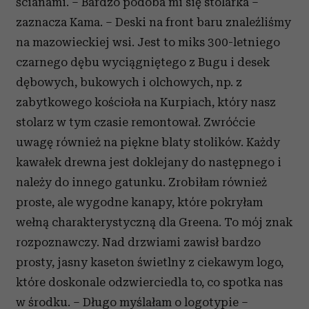
ścianami. – Bardzo podoba mi się stolarka –
analizować ruch w naszej witrynie. Informacje o tym, jak
zaznacza Kama. – Deski na front baru znaleźliśmy
korzystasz z naszej witryny, udostępniamy partnerom
społecznościowym, reklamowym i analitycznym.
na mazowieckiej wsi. Jest to miks 300-letniego
Partnerzy mogą połączyć te informacje z innymi danymi
czarnego dębu wyciągniętego z Bugu i desek
otrzymanymi od Ciebie lub uzyskanymi podczas
dębowych, bukowych i olchowych, np. z
korzystania z ich usług.
zabytkowego kościoła na Kurpiach, który nasz
stolarz w tym czasie remontował. Zwróćcie
uwagę również na piękne blaty stolików. Każdy
kawałek drewna jest doklejany do następnego i
należy do innego gatunku. Zrobiłam również
proste, ale wygodne kanapy, które pokryłam
wełną charakterystyczną dla Greena. To mój znak
rozpoznawczy. Nad drzwiami zawisł bardzo
prosty, jasny kaseton świetlny z ciekawym logo,
które doskonale odzwierciedla to, co spotka nas
w środku. – Długo myślałam o logotypie –