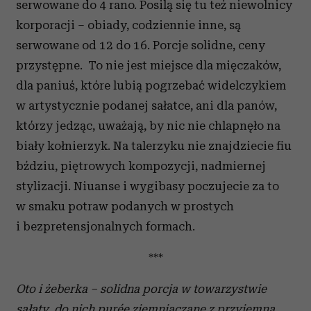
serwowane do 4 rano. Posilą się tu też niewolnicy
korporacji – obiady, codziennie inne, są
serwowane od 12 do 16. Porcje solidne, ceny
przystępne. To nie jest miejsce dla mięczaków,
dla paniuś, które lubią pogrzebać widelczykiem
w artystycznie podanej sałatce, ani dla panów,
którzy jedząc, uważają, by nic nie chlapnęło na
biały kołnierzyk. Na talerzyku nie znajdziecie fiu
bździu, piętrowych kompozycji, nadmiernej
stylizacji. Niuanse i wygibasy poczujecie za to
w smaku potraw podanych w prostych
i bezpretensjonalnych formach.
***
Oto i żeberka – solidna porcja w towarzystwie
sałaty, do nich pur
ée ziemniaczane z przyjemną