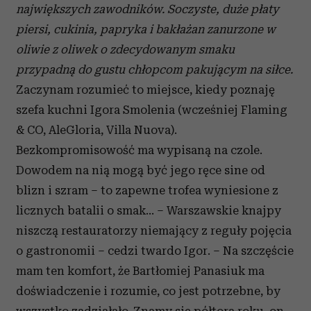
największych zawodników. Soczyste, duże płaty
piersi, cukinia, papryka i bakłażan zanurzone w
oliwie z oliwek o zdecydowanym smaku
przypadną do gustu chłopcom pakującym na siłce.
Zaczynam rozumieć to miejsce, kiedy poznaję
szefa kuchni Igora Smolenia (wcześniej Flaming
& CO, AleGloria, Villa Nuova).
Bezkompromisowość ma wypisaną na czole.
Dowodem na nią mogą być jego ręce sine od
blizn i szram – to zapewne trofea wyniesione z
licznych batalii o smak… – Warszawskie knajpy
niszczą restauratorzy niemający z reguły pojęcia
o gastronomii – cedzi twardo Igor. – Na szczęście
mam ten komfort, że Bartłomiej Panasiuk ma
doświadczenie i rozumie, co jest potrzebne, by