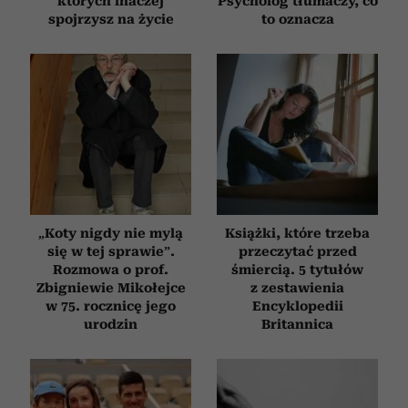
których inaczej
Psycholog tłumaczy, co
spojrzysz na życie
to oznacza
„Koty nigdy nie mylą
Książki, które trzeba
się w tej sprawie”.
przeczytać przed
Rozmowa o prof.
śmiercią. 5 tytułów
Zbigniewie Mikołejce
z zestawienia
w 75. rocznicę jego
Encyklopedii
urodzin
Britannica