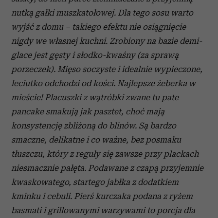
nutką gałki muszkatołowej. Dla tego sosu warto
wyjść z domu – takiego efektu nie osiągnięcie
nigdy we własnej kuchni. Zrobiony na bazie demi-
glace jest gęsty i słodko-kwaśny (za sprawą
porzeczek). Mięso soczyste i idealnie wypieczone,
leciutko odchodzi od kości. Najlepsze żeberka w
mieście!
Placuszki z wątróbki zwane tu pate
pancake smakują jak pasztet, choć mają
konsystencję zbliżoną do blinów. Są bardzo
smaczne, delikatne i co ważne, bez posmaku
tłuszczu, który z reguły się zawsze przy plackach
niesmacznie pałęta. Podawane z czapą przyjemnie
kwaskowatego, startego jabłka z dodatkiem
kminku i cebuli.
Pierś kurczaka podana z ryżem
basmati i grillowanymi warzywami to porcja dla