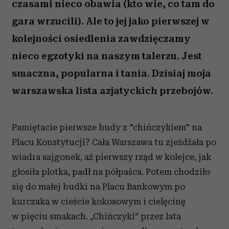
czasami nieco obawia (kto wie, co tam do
gara wrzucili). Ale to jej jako pierwszej w
kolejności osiedlenia zawdzięczamy
nieco egzotyki na naszym talerzu. Jest
smaczna, popularna i tania. Dzisiaj moja
warszawska lista azjatyckich przebojów.
Pamiętacie pierwsze budy z "chińczykiem" na
Placu Konstytucji? Cała Warszawa tu zjeżdżała po
wiadra sajgonek, aż pierwszy rząd w kolejce, jak
głosiła plotka, padł na półpaśca. Potem chodziło
się
do małej budki
na Placu Bankowym po
kurczaka w cieście kokosowym i cielęcinę
w pięciu smakach. „Chińczyki” przez lata