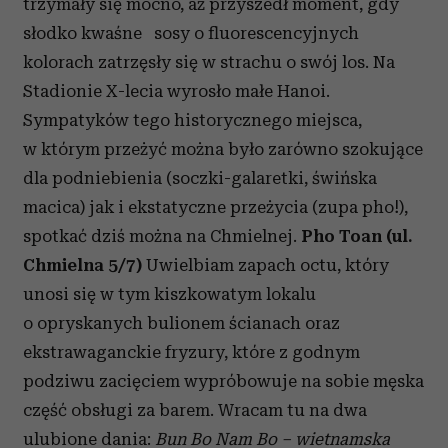
trzymały się mocno, aż przyszedł moment, gdy
słodko kwaśne sosy o fluorescencyjnych
kolorach zatrzęsły się w strachu o swój los. Na
Stadionie X-lecia wyrosło małe Hanoi.
Sympatyków tego historycznego miejsca,
w którym przeżyć można było zarówno szokujące
dla podniebienia (soczki-galaretki, świńska
macica) jak i ekstatyczne przeżycia (zupa pho!),
spotkać dziś można na Chmielnej.
Pho Toan (ul.
Chmielna 5/7)
Uwielbiam zapach octu, który
unosi się w tym kiszkowatym lokalu
o opryskanych bulionem ścianach oraz
ekstrawaganckie fryzury, które z godnym
podziwu zacięciem wypróbowuje na sobie męska
część obsługi za barem. Wracam tu na dwa
ulubione dania:
Bun Bo Nam Bo – wietnamska