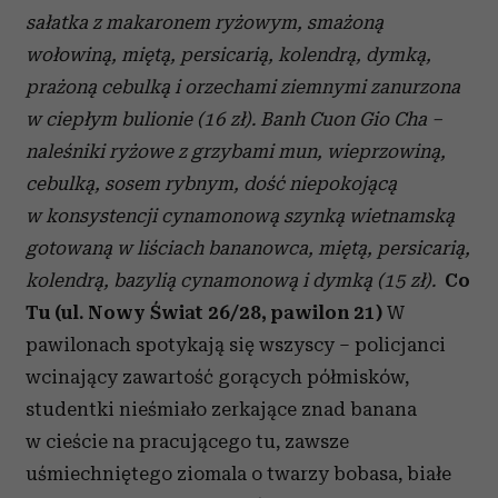
sałatka z makaronem ryżowym, smażoną
wołowiną, miętą, persicarią, kolendrą, dymką,
prażoną cebulką i orzechami ziemnymi zanurzona
w ciepłym bulionie (16 zł).
Banh Cuon Gio Cha –
naleśniki ryżowe z grzybami mun, wieprzowiną,
cebulką, sosem rybnym, dość niepokojącą
w konsystencji cynamonową szynką wietnamską
gotowaną w liściach bananowca, miętą, persicarią,
kolendrą, bazylią cynamonową i dymką (15 zł).
Co
Tu (ul. Nowy Świat 26/28, pawilon 21)
W
pawilonach spotykają się wszyscy – policjanci
wcinający zawartość gorących półmisków,
studentki nieśmiało zerkające znad banana
w cieście na pracującego tu, zawsze
uśmiechniętego ziomala o twarzy bobasa, białe