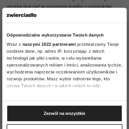
można maczać w pysznym sosiku z orzeszków
ziemnych (10 zł).
Ta grillowana kaczuszka nie raz
poprawiała mi humor w listopadowe ciemne
popołudnia. Podają ją wraz z zupą z bambusa
Odpowiedzialne wykorzystanie Twoich danych
o specyficznym zetlałym posmaku (19 zł).
Chińska
Wraz z
naszymi 1022 partnerami
przetwarzamy Twoje
Pierogarnia (ul. Niekłańska 33/11)
Nie
osobiste dane, np. adres IP, korzystając z takich
trafiłabym tu gdyby nie magazyn , który
technologii jak pliki cookie, w celu wyświetlania
najwyraźniej ma całkiem nieźle zorientowane na
spersonalizowanych reklam i treści, analizowania tychże,
wychodzenia naprzeciw oczekiwaniom użytkowników i
Saską Kępę źródło informacji. Mały lokalik
rozwoju produktów. Masz wybór odnośnie tego, kto
w pawilonach z blachy falistej specjalizuje się
używa Twoich danych i w jakich celach to robi.
w moich ulubionych pierożkach Dim Sum –
wciąż rzadkości w warszawskich lokalach.
Jeśli wyrazisz na to zgodę, chcielibyśmy również:
Chińska Pierogarnia dostaje ode mnie kredyt
Gromadzić dane dotyczące Twojej lokalizacji
Zezwól na wszystkie
geograficznej z dokładnością nawet do kilku metrów
zaufania (patrz zdjęcie tych dwóch przemiły
Identyfikować Twoje urządzenie, aktywnie
chłopców), którego mam nadzieję nie
analizując charakteryzującego je zbiory danych