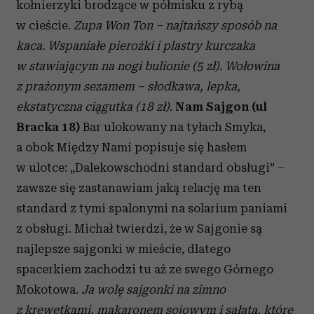
kołnierzyki brodzące w półmisku z rybą
w cieście.
Zupa Won Ton – najtańszy sposób na
kaca. Wspaniałe pierożki i plastry kurczaka
w stawiającym na nogi bulionie (5 zł).
Wołowina
z prażonym sezamem – słodkawa, lepka,
ekstatyczna ciągutka (18 zł).
Nam Sajgon (ul
Bracka 18)
Bar ulokowany na tyłach Smyka,
a obok Między Nami popisuje się hasłem
w ulotce: „Dalekowschodni standard obsługi” –
zawsze się zastanawiam jaką relację ma ten
standard z tymi spalonymi na solarium paniami
z obsługi. Michał twierdzi, że w Sajgonie są
najlepsze sajgonki w mieście, dlatego
spacerkiem zachodzi tu aż ze swego Górnego
Mokotowa.
Ja wolę sajgonki na zimno
z krewetkami, makaronem sojowym i sałatą, które