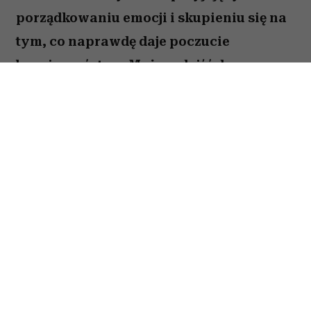
porządkowaniu emocji i skupieniu się na
tym, co naprawdę daje poczucie
bezpieczeństwa. Możesz dojść do
ważnych wniosków dotyczących relacji,
pracy lub planów na najbliższe miesiące.
To dobry moment, by zaufać sobie i nie
odkładać decyzji, które od dawna czekają
na realizację. Sprawdź, co gwiazdy
przygotowały dla Raka na okres od 27
lipca do 2 sierpnia 2026 roku.
Spis treści: