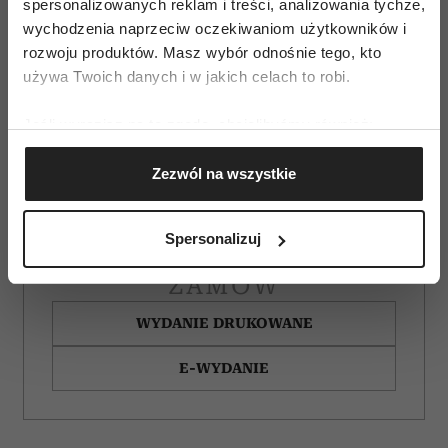
spersonalizowanych reklam i treści, analizowania tychże,
wychodzenia naprzeciw oczekiwaniom użytkowników i
rozwoju produktów. Masz wybór odnośnie tego, kto
używa Twoich danych i w jakich celach to robi.
Jeśli wyrazisz na to zgodę, chcielibyśmy również:
Gromadzić dane dotyczące Twojej lokalizacji
Zezwól na wszystkie
geograficznej z dokładnością nawet do kilku metrów
Identyfikować Twoje urządzenie, aktywnie
analizując charakteryzującego je zbiory danych
Spersonalizuj
(fingerprinting, czyli wirtualny odcisk palca)
Dowiedz się więcej odnośnie tego, jak Twoje osobiste
ZAMÓW
dane są przetwarzane oraz ustaw własne preferencje w
WYDANIE DRUKOWANE
sekcji szczegółów
. W Deklaracji plików cookie możesz
zmienić lub wycofać swoją zgodę w dowolnej chwili.
E-WYDANIE
Wykorzystujemy pliki cookie do spersonalizowania treści
i reklam, aby oferować funkcje społecznościowe i
analizować ruch w naszej witrynie. Informacje o tym, jak