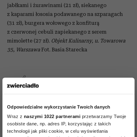
jabłkami i żurawinami (21 zł), siekanego
z kaparami łososia podawanego na szparagach
(31 zł), burgera wołowego z konfiturą
z czerwonej cebuli zapiekanego z serem
mimolette (27 zł).
Objekt Kulinarny, u. Towarowa
35, Warszawa
Fot. Basia Starecka
AUTOPROMOCJA
Odpowiedzialne wykorzystanie Twoich danych
Wraz z
naszymi 1022 partnerami
przetwarzamy Twoje
osobiste dane, np. adres IP, korzystając z takich
technologii jak pliki cookie, w celu wyświetlania