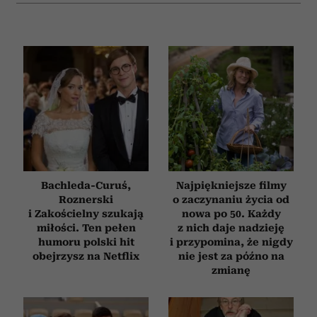
korzystasz z naszej witryny, udostępniamy partnerom
społecznościowym, reklamowym i analitycznym.
Partnerzy mogą połączyć te informacje z innymi danymi
otrzymanymi od Ciebie lub uzyskanymi podczas
korzystania z ich usług.
Bachleda-Curuś,
Najpiękniejsze filmy
Roznerski
o zaczynaniu życia od
i Zakościelny szukają
nowa po 50. Każdy
miłości. Ten pełen
z nich daje nadzieję
humoru polski hit
i przypomina, że nigdy
obejrzysz na Netflix
nie jest za późno na
zmianę