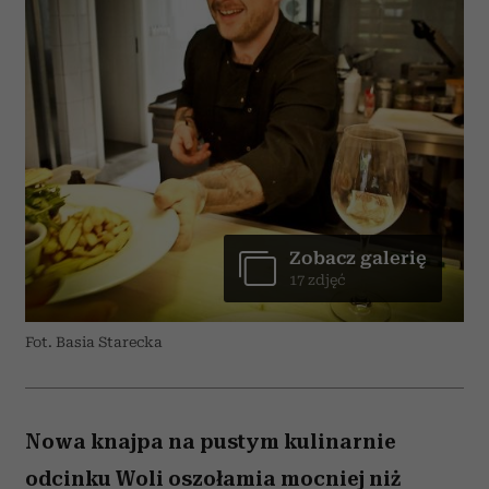
Zobacz galerię
17 zdjęć
Fot. Basia Starecka
Nowa knajpa na pustym kulinarnie
odcinku Woli oszołamia mocniej niż