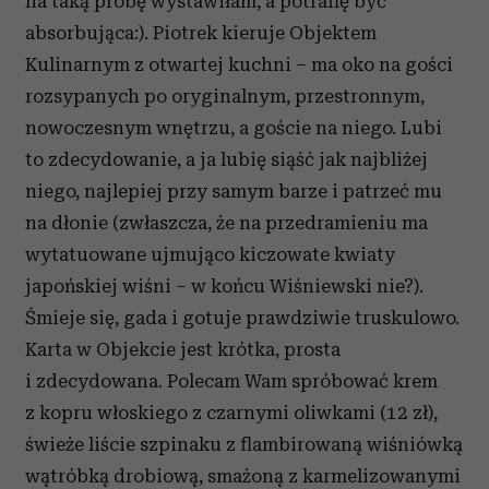
na taką próbę wystawiłam, a potrafię być
absorbująca:). Piotrek kieruje Objektem
Kulinarnym z otwartej kuchni – ma oko na gości
rozsypanych po oryginalnym, przestronnym,
nowoczesnym wnętrzu, a goście na niego. Lubi
to zdecydowanie, a ja lubię siąść jak najbliżej
niego, najlepiej przy samym barze i patrzeć mu
na dłonie (zwłaszcza, że na przedramieniu ma
wytatuowane ujmująco kiczowate kwiaty
japońskiej wiśni – w końcu Wiśniewski nie?).
Śmieje się, gada i gotuje prawdziwie truskulowo.
Karta w Objekcie jest krótka, prosta
i zdecydowana. Polecam Wam spróbować krem
z kopru włoskiego z czarnymi oliwkami (12 zł),
świeże liście szpinaku z flambirowaną wiśniówką
wątróbką drobiową, smażoną z karmelizowanymi