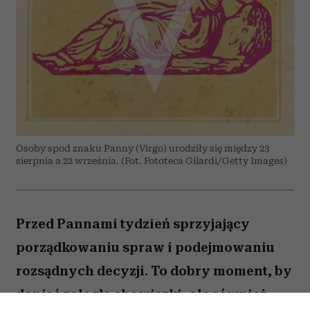
Osoby spod znaku Panny (Virgo) urodziły się między 23
sierpnia a 22 września. (Fot. Fototeca Gilardi/Getty Images)
Przed Pannami tydzień sprzyjający
porządkowaniu spraw i podejmowaniu
rozsądnych decyzji. To dobry moment, by
dopiąć zaległe obowiązki, ale również