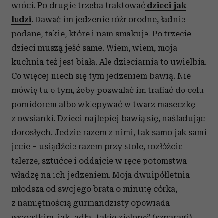
wróci. Po drugie trzeba traktować
dzieci jak
ludzi
. Dawać im jedzenie różnorodne, ładnie
podane, takie, które i nam smakuje. Po trzecie
dzieci muszą jeść same. Wiem, wiem, moja
kuchnia też jest biała. Ale dzieciarnia to uwielbia.
Co więcej niech się tym jedzeniem bawią. Nie
mówię tu o tym, żeby pozwalać im trafiać do celu
pomidorem albo wklepywać w twarz maseczkę
z owsianki. Dzieci najlepiej bawią się, naśladując
dorosłych. Jedzie razem z nimi, tak samo jak sami
jecie – usiądźcie razem przy stole, rozłóżcie
talerze, sztućce i oddajcie w ręce potomstwa
władzę na ich jedzeniem. Moja dwuipółletnia
młodsza od swojego brata o minutę córka,
z namiętnością gurmandzisty opowiada
wszystkim, jak jadła „takie zielone” (szparagi),